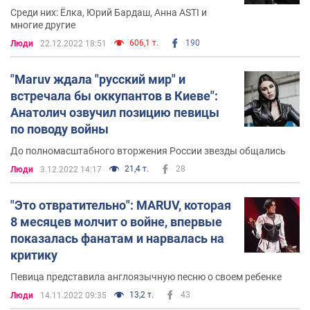
Среди них: Ёлка, Юрий Бардаш, Анна ASTI и
многие другие
606,1 т.
190
Люди
22.12.2022 18:51
"Maruv ждала "русский мир" и
встречала бы оккупантов в Киеве":
Анатолич озвучил позицию певицы
по поводу войны
До полномасштабного вторжения России звезды общались
21,4 т.
28
Люди
3.12.2022 14:17
"Это отвратительно": MARUV, которая
8 месяцев молчит о войне, впервые
показалась фанатам и нарвалась на
критику
Певица представила англоязычную песню о своем ребенке
13,2 т.
43
Люди
14.11.2022 09:35