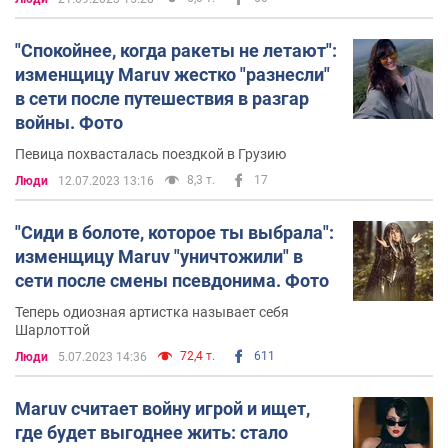
"Спокойнее, когда ракеты не летают":
изменщицу Maruv жестко "разнесли"
в сети после путешествия в разгар
войны. Фото
Певица похвасталась поездкой в Грузию
8,3 т.
17
Люди
12.07.2023 13:16
"Сиди в болоте, которое ты выбрала":
изменщицу Maruv "уничтожили" в
сети после смены псевдонима. Фото
Теперь одиозная артистка называет себя
Шарлоттой
72,4 т.
611
Люди
5.07.2023 14:36
Maruv считает войну игрой и ищет,
где будет выгоднее жить: стало