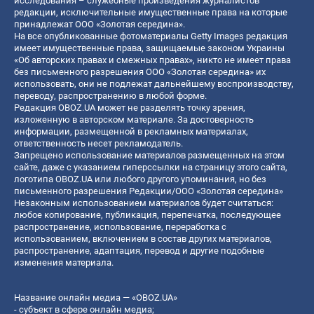
исследования – служебные произведения журналистов
редакции, исключительные имущественные права на которые
принадлежат ООО «Золотая середина».
На все опубликованные фотоматериалы Getty Images редакция
имеет имущественные права, защищаемые законом Украины
«Об авторских правах и смежных правах», никто не имеет права
без письменного разрешения ООО «Золотая середина» их
использовать, они не подлежат дальнейшему воспроизводству,
переводу, распространению в любой форме.
Редакция OBOZ.UA может не разделять точку зрения,
изложенную в авторском материале. За достоверность
информации, размещенной в рекламных материалах,
ответственность несет рекламодатель.
Запрещено использование материалов размещенных на этом
сайте, даже с указанием гиперссылки на страницу этого сайта,
логотипа OBOZ.UA или любого другого упоминания, но без
письменного разрешения Редакции/ООО «Золотая середина»
Незаконным использованием материалов будет считаться:
любое копирование, публикация, перепечатка, последующее
распространение, использование, переработка с
использованием, включением в состав других материалов,
распространение, адаптация, перевод и другие подобные
изменения материала.
Название онлайн медиа — «OBOZ.UA»
- субъект в сфере онлайн медиа;