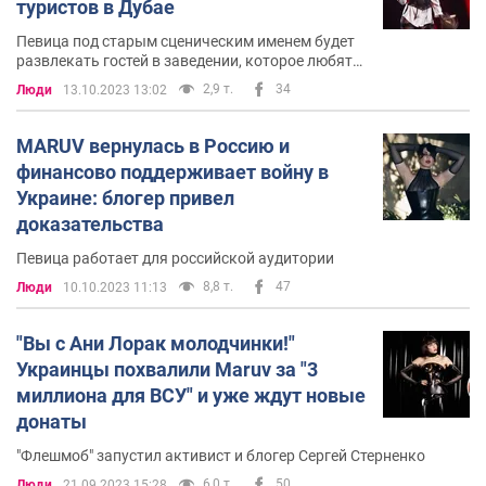
туристов в Дубае
Певица под старым сценическим именем будет
развлекать гостей в заведении, которое любят
россияне
2,9 т.
34
Люди
13.10.2023 13:02
MARUV вернулась в Россию и
финансово поддерживает войну в
Украине: блогер привел
доказательства
Певица работает для российской аудитории
8,8 т.
47
Люди
10.10.2023 11:13
"Вы с Ани Лорак молодчинки!"
Украинцы похвалили Maruv за "3
миллиона для ВСУ" и уже ждут новые
донаты
"Флешмоб" запустил активист и блогер Сергей Стерненко
6,0 т.
50
Люди
21.09.2023 15:28