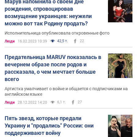
Марув напомнила о своем дне
рождения, спровоцировав
возмущение украинцев: неужели
можно вот так Родину продать?
Исполнительница опубликовала откровенные фото
42,5 т.
22
Люди
16.02.2023 10:39
Предательница MARUV показалась в
вечернем образе после родов и
рассказала, о чем мечтает больше
всего
Артистка умалчивает о войне и общается с подписчиками на
английском языке
6,1 т.
27
Люди
28.12.2022 14:20
Пять звезд, которые предали
Украину и "продались" России: они
поддерживают войну