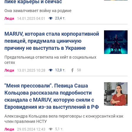
пике карьеры и сейчас
Однако, после победы в Национальном отборе, у
Она замалчивает войну на родине
MARUV начались проблемы, связанные с тем, что она
гастролировала в России со своими концертами.
23,4 т.
Люди
14.01.2025 04:01
Кроме того, MARUV не смогла прямо назвать
войну на
MARUV, которая стала корпоративной
Донбассе
российской агрессией, уходя от вопросов
певицей, придумала циничную
журналистов.
причину не выступать в Украине
Следует также отметить, что правообладателем песни
Предательница ответила на хейт в социальных
сетях
Siren Song
"
", с которой MARUV собиралась
12,8 т.
58
выступать на Евровидении, является
Люди
13.01.2025 10:28
звукозаписывающая компания из Российской
Warner Music Russia
Федерации, "
".
"Меня прессовали". Певица Саша
Кольцова рассказала подробности
Учитывая все это, Национальная общественная
скандала с MARUV, которую сняли с
телерадиокомпания Украины (она же НОТУ) отказала
Евровидения из-за выступлений в РФ
MARUV в праве участвовать в
Евровидении
.
Александра Кольцова вела переговоры с конкурсанткой как
член правления НСТУ
Вскоре после этого исполнители, занявшие вторые и
5,1 т.
Люди
29.05.2024 12:43
третьи места в Нацотборе, также отказались