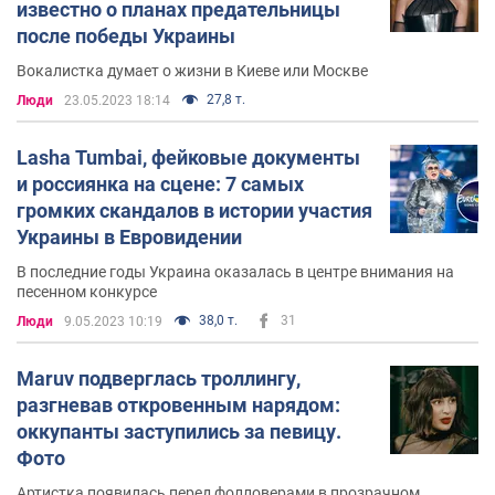
известно о планах предательницы
после победы Украины
Вокалистка думает о жизни в Киеве или Москве
27,8 т.
Люди
23.05.2023 18:14
Lasha Tumbai, фейковые документы
и россиянка на сцене: 7 самых
громких скандалов в истории участия
Украины в Евровидении
В последние годы Украина оказалась в центре внимания на
песенном конкурсе
38,0 т.
31
Люди
9.05.2023 10:19
Maruv подверглась троллингу,
разгневав откровенным нарядом:
оккупанты заступились за певицу.
Фото
Артистка появилась перед фолловерами в прозрачном