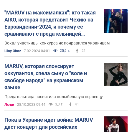
представлять свою страну на песенном конкурсе, в
Украина в Евровидении 2019-го
"MARUV на максималках": кто такая
результате чего
года участия не принимает
AIKO, которая представит Чехию на
.
Евровидении-2024, и почему ее
Вскоре после этого, несмотря на свои заявления,
сравнивают с предательницей
концерт в Москве
MARUV дала
. Всего через
Украины
Вокал участницы конкурса не понравился украинцам
концерт MARUV в Санкт-
неделю состоялся и
25,9 т.
21
Шоу Oboz
7.02.2024 04:01
Петербурге.
MARUV, которая спонсирует
Танці з зірками
оккупантов, спела сыну о "воле и
свободе народа" на украинском
MARUV стала участницей нового сезона шоу
"Танці з
языке
зірками"
на телеканале
"1+1"
в 2019 году.
Предательница посвятила колыбельную первенцу
3,3 т.
41
Люди
28.10.2023 09:44
Пока в Украине идет война: MARUV
даст концерт для российских