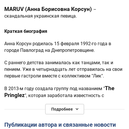
MARUV (Анна Борисовна Корсун)
–
скандальная украинская певица.
Краткая биография
Анна Корсун родилась 15 февраля 1992-го года в
городе Павлоград на Днепропетровщине.
С раннего детства занималась как танцами, так и
пением. Уже в четырнадцать лет отправилась на свои
первые гастроли вместе с коллективом "Лик".
The
В 2013-м году создала группу под названием "
Pringlez
", которая заработала известность с
помощью каверов на популярные хиты того времени,
MARUV
и взяла себе сценический псевдоним
.
Подробнее
Высшее образование получила в Харьковском
Публикации автора и связанные новости
политехе, по специальности "радиофизика и