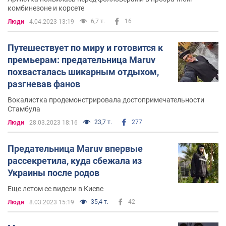
комбинезоне и корсете
6,7 т.
16
Люди
4.04.2023 13:19
Путешествует по миру и готовится к
премьерам: предательница Maruv
похвасталась шикарным отдыхом,
разгневав фанов
Вокалистка продемонстрировала достопримечательности
Стамбула
23,7 т.
277
Люди
28.03.2023 18:16
Предательница Maruv впервые
рассекретила, куда сбежала из
Украины после родов
Еще летом ее видели в Киеве
35,4 т.
42
Люди
8.03.2023 15:19