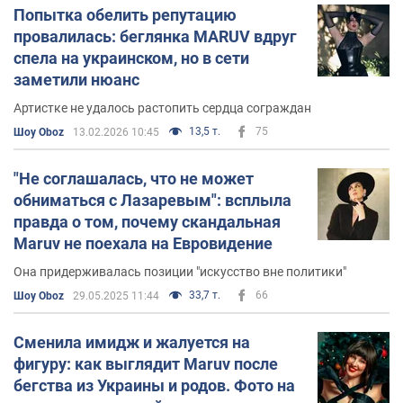
Лучшие песни MARUV
Попытка обелить репутацию
провалилась: беглянка MARUV вдруг
По мнению как слушателей, так и критиков, а также
спела на украинском, но в сети
разнообразных украинских и зарубежных хит-парадов,
заметили нюанс
лучшими песнями MARUV являются:
Артистке не удалось растопить сердца сограждан
"Focus on me".
13,5 т.
75
Шоу Oboz
13.02.2026 10:45
"Black Water".
"Не соглашалась, что не может
"Drunk groove".
обниматься с Лазаревым": всплыла
"Eti".
правда о том, почему скандальная
Maruv не поехала на Евровидение
"Looking for you".
Она придерживалась позиции "искусство вне политики"
Скандал на Евровидение
33,7 т.
66
Шоу Oboz
29.05.2025 11:44
Tayanna
В 2019-м году, после того как певица
Сменила имидж и жалуется на
отказалась участвовать в
Национальном отборе на
фигуру: как выглядит Maruv после
,
Евровидение-2019
её место решила занять MARUV.
бегства из Украины и родов. Фото на