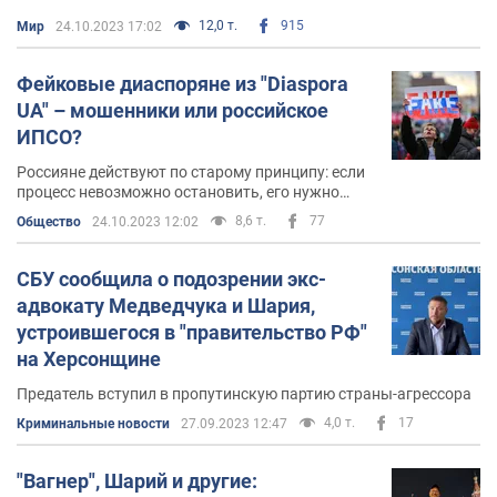
12,0 т.
915
Мир
24.10.2023 17:02
Фейковые диаспоряне из "Diaspora
UA" – мошенники или российское
ИПСО?
Россияне действуют по старому принципу: если
процесс невозможно остановить, его нужно
возглавить
8,6 т.
77
Общество
24.10.2023 12:02
СБУ сообщила о подозрении экс-
адвокату Медведчука и Шария,
устроившегося в "правительство РФ"
на Херсонщине
Предатель вступил в пропутинскую партию страны-агрессора
4,0 т.
17
Криминальные новости
27.09.2023 12:47
"Вагнер", Шарий и другие: