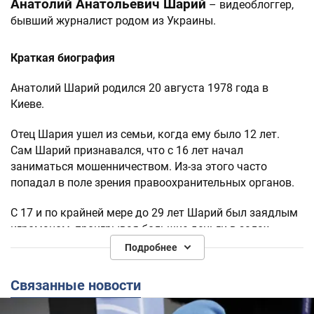
Анатолий Анатольевич Шарий
– видеоблоггер,
бывший журналист родом из Украины.
Краткая биография
Анатолий Шарий родился 20 августа 1978 года в
Киеве.
Отец Шария ушел из семьи, когда ему было 12 лет.
Сам Шарий признавался, что с 16 лет начал
заниматься мошенничеством. Из-за этого часто
попадал в поле зрения правоохранительных органов.
С 17 и по крайней мере до 29 лет Шарий был заядлым
игроманом, проигрывая большие деньги в залах
игровых автоматов. Дошло даже до того, что он
Подробнее
выносил вещи из дома и сдавал их в ломбард.
Связанные новости
Шарий утверждает, что якобы получил высшее
образование в институте разведки при Киевском