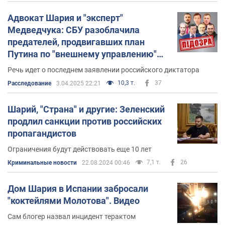
принадлежности, религиозных убеждений,
инвалидности и по другим признакам).
Адвокат Шария и "эксперт"
Медведчука: СБУ разоблачила
Во втором случае речь идет о разжигании
предателей, продвигавших план
национальной, расовой или религиозной вражды и
Путина по "внешнему управлению"
ненависти, унижении национальной чести и
Украиной. Фото
Речь идет о последнем заявлении российского диктатора
достоинства и тому подобном.
10,3 т.
37
Расследование
3.04.2025 22:21
Шарий, "Страна" и другие: Зеленский
продлил санкции против российских
пропагандистов
Ограничения будут действовать еще 10 лет
7,1 т.
26
Криминальные новости
22.08.2024 00:46
Дом Шария в Испании забросали
"коктейлями Молотова". Видео
Сам блогер назвал инцидент терактом