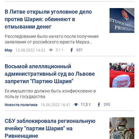
В Литве открыли уголовное дело
против Шария: обвиняют в
отмывании денег
Расследование было начато после получения
заявления от российского юриста Марка
Фейгина
3,1 т.
631
Мир
12.08.2022 14:32
Восьмой апелляционный
административный суд во Львове
запретил "Партию Шария"
Ее имущество должно быть конфисковано в
пользу государства
11,5 т.
295
Новости политики
16.06.2022 16:41
СБУ заблокировала региональную
ячейку "партии Шария" на
Ривненщине