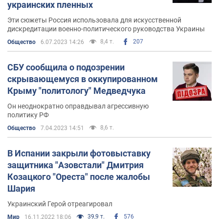
украинских пленных
Эти сюжеты Россия использовала для искусственной
дискредитации военно-политического руководства Украины
8,4 т.
207
Общество
6.07.2023 14:26
СБУ сообщила о подозрении
скрывающемуся в оккупированном
Крыму "политологу" Медведчука
Он неоднократно оправдывал агрессивную
политику РФ
8,6 т.
Общество
7.04.2023 14:51
В Испании закрыли фотовыставку
защитника "Азовстали" Дмитрия
Козацкого "Ореста" после жалобы
Шария
Украинский Герой отреагировал
39,9 т.
576
Мир
16.11.2022 18:06