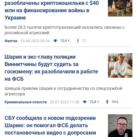
разоблачены криптокошельки с $40
млн на финансирование войны в
Украине
Более 28,5 тысячи криптотранзакций оказались связаны с
российской агрессией
10,4 т.
21
Финтех
23.08.2023 00:54
Шария и экс-главу полиции
Виннитчины будут судить за
госизмену: их разоблачили в работе
на ФСБ
Шевцов привлек Шария к сотрудничеству со спецслужбой
агрессора
10,4 т.
964
Криминальные новости
28.07.2023 11:38
СБУ сообщила о новом подозрении
Шарию: он помогал ФСБ делать
постановочные видео с допросами