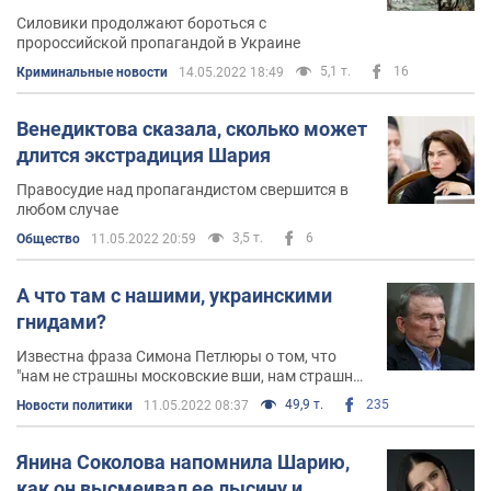
Силовики продолжают бороться с
пророссийской пропагандой в Украине
5,1 т.
16
Криминальные новости
14.05.2022 18:49
Венедиктова сказала, сколько может
длится экстрадиция Шария
Правосудие над пропагандистом свершится в
любом случае
3,5 т.
6
Общество
11.05.2022 20:59
А что там с нашими, украинскими
гнидами?
Известна фраза Симона Петлюры о том, что
"нам не страшны московские вши, нам страшны
украинские гниды" в военное время
49,9 т.
235
Новости политики
11.05.2022 08:37
приобретает еще более актуальное звучание
Янина Соколова напомнила Шарию,
как он высмеивал ее лысину и