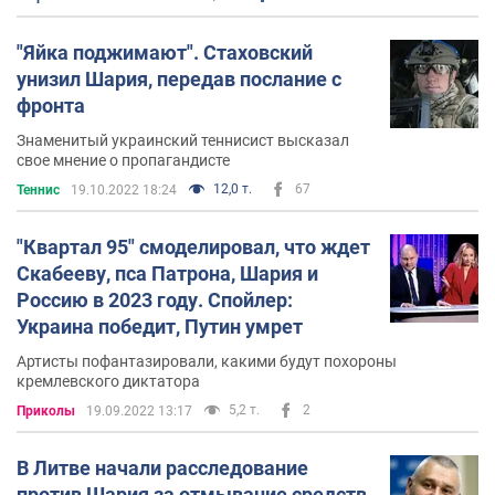
"Яйка поджимают". Стаховский
унизил Шария, передав послание с
фронта
Знаменитый украинский теннисист высказал
свое мнение о пропагандисте
12,0 т.
67
Теннис
19.10.2022 18:24
"Квартал 95" смоделировал, что ждет
Скабееву, пса Патрона, Шария и
Россию в 2023 году. Спойлер:
Украина победит, Путин умрет
Артисты пофантазировали, какими будут похороны
кремлевского диктатора
5,2 т.
2
Приколы
19.09.2022 13:17
В Литве начали расследование
против Шария за отмывание средств