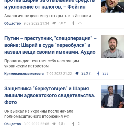
и уклонение от налогов, – Фейгин
Аналогичное дело могут открыть и в Испании
6,8 т.
26
Общество
9.09.2022 21:34
Путин – преступник, "спецоперация" –
война: Шарий в суде "переобулся" и
назвал вещи своими именами. Аудио
Пропагандист считает себя настоящим
украинским патриотом
28,3 т.
238
Криминальные новости
7.09.2022 21:22
Защитника "беркутовцев" и Шария
лишили адвокатского свидетельства.
Фото
Он выехал из Украины после начала
полномасштабного вторжения РФ
6,8 т.
2
Общество
3.09.2022 22:05