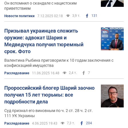
Он вспомнил о скандале с нацистским
приветствием
Обвинении в государственной измене
3,9 т.
131
Новости политики
7.12.2025 02:18
16 февраля 2021 года
Служба безопасности Украины
Призывал украинцев сложить
объявила Шарию подозрение
в совершении
оружие: адвокат Шария и
преступления.
Медведчука получил тюремный
срок. Фото
Его обвиняют в совершении противоправной
деятельности в ущерб национальной безопасности
Валентина Рыбина приговорили к 10 годам заключения с
Украины в информационной сфере. Также в СБУ
конфискацией имущества
заявляют об основании говорить о том, что Шарий
2,4 т.
7
Расследование
11.06.2025 16:48
действовал по заказу иностранных структур.
Пророссийский блогер Шарий заочно
Отмечается, что подозрение Шарию объявлено по
получил 15 лет тюрьмы: все
двум статьям Уголовного кодекса Украины:
подробности дела
ч. 1 ст. 111 (Государственная измена)
Суд признал его виновным по ч. 2 ст. 28 ч. 2 ст.
111 УК Украины
ч. 1 ст. 161 (Нарушение равноправия граждан в
7,3 т.
204
Расследование
4.06.2025 19:43
зависимости от их расовой, национальной