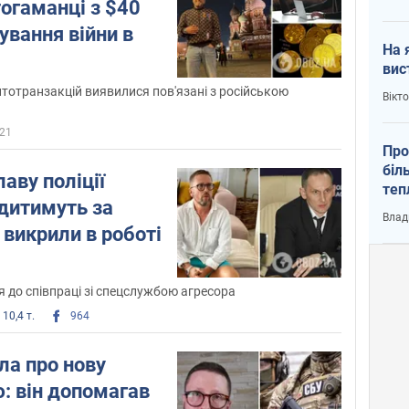
огаманці з $40
ування війни в
На 
вис
птотранзакцій виявилися пов'язані з російською
Вікт
21
Про
біл
лаву поліції
теп
удитимуть за
від
Влад
у К
 викрили в роботі
 до співпраці зі спецслужбою агресора
10,4 т.
964
ла про нову
: він допомагав