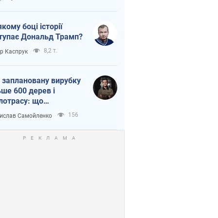
якому боці історії
тупає Дональд Трамп?
8,2 т.
ор Каспрук
 заплановану вирубку
ьше 600 дерев і
лотрасу: що
бувається на Теремках
156
ислав Самойленко
иєві