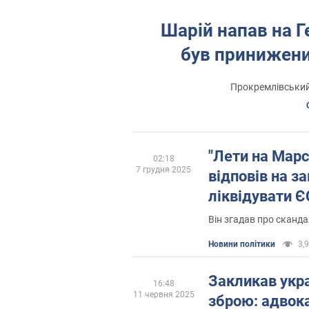
Шарій напав на Г
був принижени
Прокремлівський 
"Лети на Марс
02:18
7 грудня 2025
відповів на з
ліквідувати Є
Він згадав про сканда
Новини політики
3,9
Закликав укра
16:48
11 червня 2025
зброю: адвока