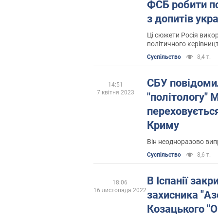
ФСБ робити по
з допитів укр
полонених
Ці сюжети Росія вико
політичного керівниц
Суспільство
8,4 т.
СБУ повідоми
14:51
7 квітня 2023
"політологу" 
переховуєтьс
Криму
Він неодноразово вип
Суспільство
8,6 т.
В Іспанії зак
18:06
16 листопада 2022
захисника "Аз
Козацького "О