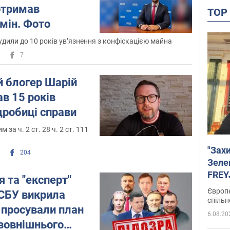
Звинуваченні у державній зраді
отримав
TO
мін. Фото
16 лютого 2021 року
Служба безпеки
України оголосила Шарію про підозру
в
удили до 10 років ув’язнення з конфіскацією майна
вчиненні злочину.
7
Його звинувачують у здійсненні
протиправної діяльності на шкоду
й блогер Шарій
національній безпеці України в
в 15 років
інформаційній сфері. Також в СБУ
дробиці справи
заявляють про підстави говорити про
те, що Шарій діяв на замовлення
 за ч. 2 ст. 28 ч. 2 ст. 111
іноземних структур.
"Зах
204
Зазначається, що підозру Шарію
Зеле
оголошено за двома статтями
FREYJ
 та "експерт"
Кримінального кодексу України:
підтр
Європе
СБУ викрила
спільн
ч. 1 ст. 111 (Державна зрада);
і просували план
6.08.20
"зовнішнього
ч. 1 ст. 161 (Порушення