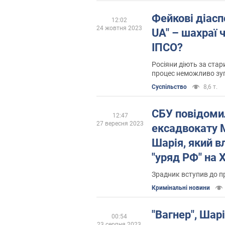
Фейкові діасп
12:02
24 жовтня 2023
UA" – шахраї 
ІПСО?
Росіяни діють за ста
процес неможливо зуп
Суспільство
8,6 т.
СБУ повідоми
12:47
27 вересня 2023
ексадвокату 
Шарія, який в
"уряд РФ" на 
Зрадник вступив до пр
Кримінальні новини
"Вагнер", Шарі
00:54
23 серпня 2023