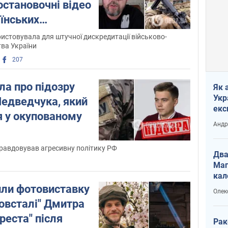
становочні відео
аїнських
ристовувала для штучної дискредитації військово-
тва України
207
ла про підозру
Як 
Укр
Медведчука, який
екс
я у окупованому
наф
Андр
равдовував агресивну політику РФ
Два
Маг
кал
рили фотовиставку
Олек
овсталі" Дмитра
реста" після
Рак