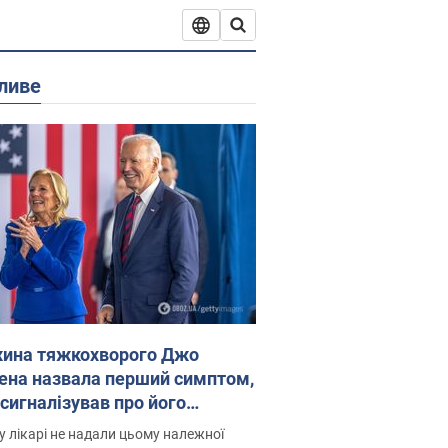
ливе
ина тяжкохворого Джо
ена назвала перший симптом,
 сигналізував про його
есивний" рак
 лікарі не надали цьому належної