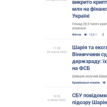
викрито крипт
млн на фінанс
Україні
Понад 28,5 тисяч кри
агресією
Фінтех
10,4 т.
Шарія та ексг
11:38
28 липня 2023
Вінниччини с
держзраду: їх
на ФСБ
Шевцов залучив Шарія
Кримінальні новини
СБУ повідоми
14:26
6 липня 2023
підозру Шарію