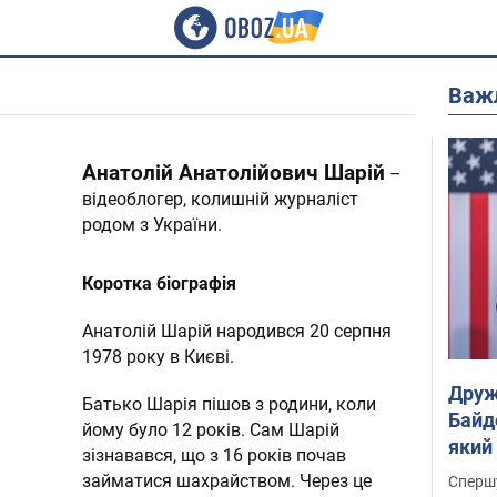
Важ
Анатолій Анатолійович Шарій
–
відеоблогер, колишній журналіст
родом з України.
Коротка біографія
Анатолій Шарій народився 20 серпня
1978 року в Києві.
Друж
Батько Шарія пішов з родини, коли
Байд
йому було 12 років. Сам Шарій
який
зізнавався, що з 16 років почав
"агр
займатися шахрайством. Через це
Спершу