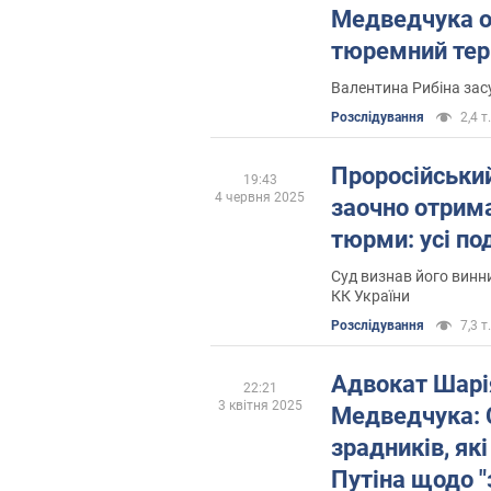
Медведчука 
тюремний тер
Валентина Рибіна зас
Розслідування
2,4 т.
Проросійськи
19:43
4 червня 2025
заочно отрима
тюрми: усі по
Суд визнав його винним
КК України
Розслідування
7,3 т.
Адвокат Шарія
22:21
3 квітня 2025
Медведчука: 
зрадників, як
Путіна щодо 