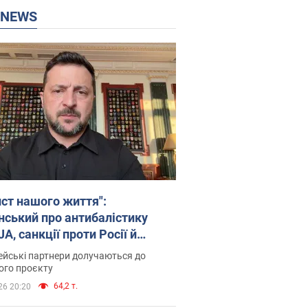
P NEWS
ист нашого життя":
нський про антибалістику
A, санкції проти Росії й
имку аграріїв. Відео
йські партнери долучаються до
ого проєкту
64,2 т.
26 20:20