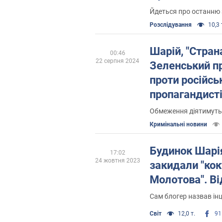
управління" У
Йдеться про останню 
Розслідування
10,3 
Шарій, "Страна
00:46
22 серпня 2024
Зеленський п
проти російсь
пропагандист
Обмеження діятимуть 
Кримінальні новини
Будинок Шарія
17:02
24 жовтня 2023
закидали "ко
Молотова". Ві
Сам блогер назвав ін
Світ
12,0 т.
91