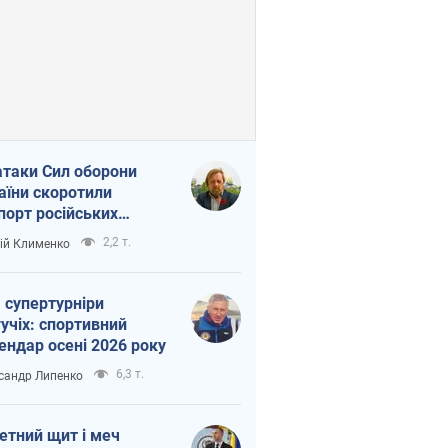
атаки Сил оборони
аїни скоротили
порт російських
топродуктів
2,2 т.
ій Клименко
 супертурніри
учіх: спортивний
ендар осені 2026 року
6,3 т.
сандр Липенко
етний щит і меч