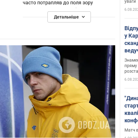
уваги
часто потрапляв до поля зору
правоохоронних органів.
6.08.20
Детальніше
З 17 і принаймні до 29 років Шарій був
Відп
заядлим ігроманом, програючи великі
у Ка
гроші в залах ігрових автоматів.
скан
Дійшло навіть до того, що він виносив
веду
речі з дому та здавав їх у ломбард.
захе
Знаме
Шарій стверджує, що нібито здобув
пряму 
розста
вищу освіту в інституті розвідки при
Київському танковому інженерно-
6.08.20
технічному училищі.
"Дин
З 2005 року почав працювати у ЗМІ.
стар
Спершу в якості психолога в жіночих
квалі
журналах, а згодом, як журналіст-
конф
розслідувач.
Матч в
2012 року, після скандалу зі