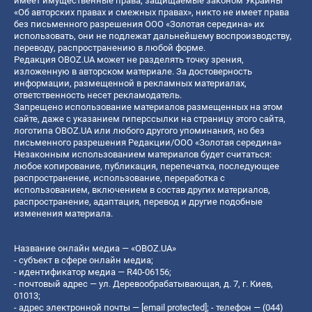
имеет имущественные права, защищаемые законом Украины
«Об авторских правах и смежных правах», никто не имеет права
без письменного разрешения ООО «Золотая середина» их
использовать, они не подлежат дальнейшему воспроизводству,
переводу, распространению в любой форме.
Редакция OBOZ.UA может не разделять точку зрения,
изложенную в авторском материале. За достоверность
информации, размещенной в рекламных материалах,
ответственность несет рекламодатель.
Запрещено использование материалов размещенных на этом
сайте, даже с указанием гиперссылки на страницу этого сайта,
логотипа OBOZ.UA или любого другого упоминания, но без
письменного разрешения Редакции/ООО «Золотая середина»
Незаконным использованием материалов будет считаться:
любое копирование, публикация, перепечатка, последующее
распространение, использование, переработка с
использованием, включением в состав других материалов,
распространение, адаптация, перевод и другие подобные
изменения материала.
Название онлайн медиа — «OBOZ.UA»
- субъект в сфере онлайн медиа;
- идентификатор медиа — R40-06156;
- почтовый адрес — ул. Деревообрабатывающая, д. 7, г. Киев,
01013;
- адрес электронной почты —
[email protected]
; - телефон — (044)