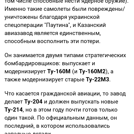
том числе способные нести ядерное оружие).
Именно такие самолеты были повреждены/
уничтожены благодаря украинской
спецоперации "Паутина", и Казанский
авиазавод является единственным,
способным восполнить эти потери.
Он занимается двумя типами стратегических
бомбардировщиков: выпускает и
модернизирует
Ту-160М
(и
Ту-160М2
), а
также модернизирует старые
Ту-22М3
.
Что касается гражданской авиации, то завод
делает
Ту-204
и должен выпускать новые
Ту-214
, но в этом году почти готов только
один такой. По официальным данным, он
последний, в котором использовались
западные детали.