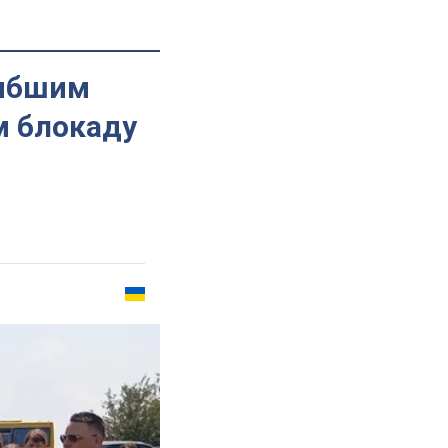
гибшим
м блокаду