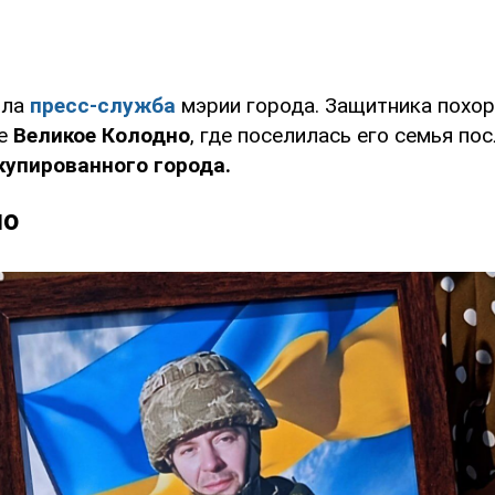
ила
пресс-служба
мэрии города. Защитника похор
ле
Великое Колодно
, где поселилась его семья по
купированного города.
но