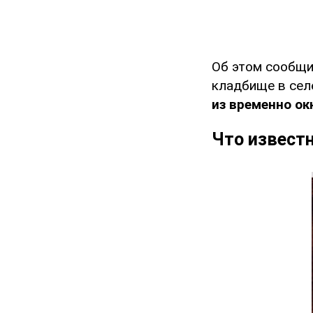
Об этом сообщ
кладбище в се
из временно ок
Что извест