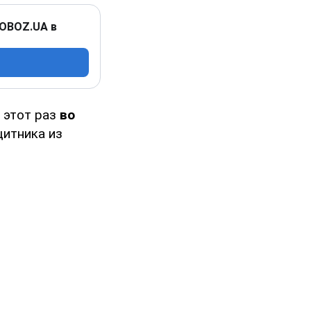
 OBOZ.UA в
а этот раз
во
итника из