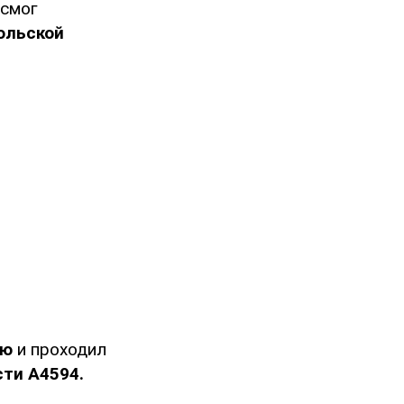
 смог
ольской
ию
и проходил
сти А4594.