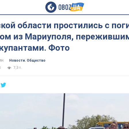
ской области простились с по
ом из Мариуполя, переживши
ккупантами. Фото
ин
Новости. Общество
1
7,3 т.