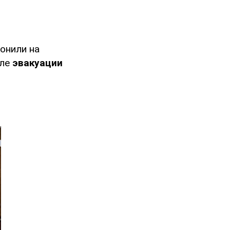
онили на
сле
эвакуации