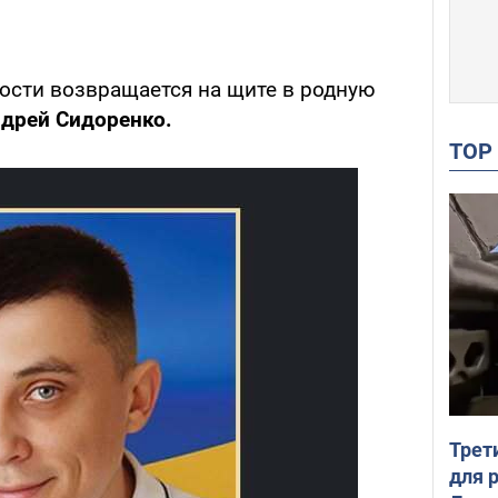
ности возвращается на щите в родную
дрей Сидоренко.
TO
Трет
для 