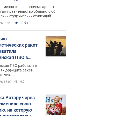
ременно с повышением зарплат
огам правительство объявило об
ении студенческих стипендий
11,9 т.
26 00:29
ько
истических ракет
хватила
инская ПВО в
: в Минобороны
нская ПВО работала в
али цифру
ях дефицита ракет-
ватчиков
6,0 т.
26 15:09
ка Ротару через
изменила свою
ию, на которую