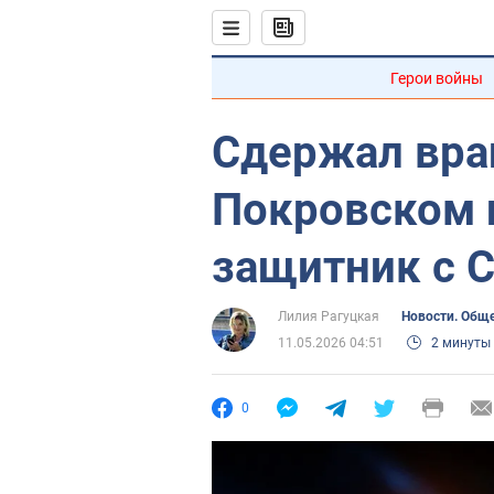
Герои войны
Сдержал враг
Покровском 
защитник с 
Лилия Рагуцкая
Новости. Общ
11.05.2026 04:51
2 минуты
0