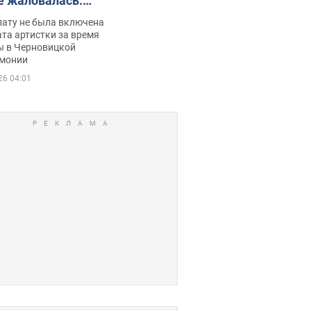
е жаловалась:
ько получала
лату не была включена
ца
та артистки за время
ы в Черновицкой
монии
26 04:01