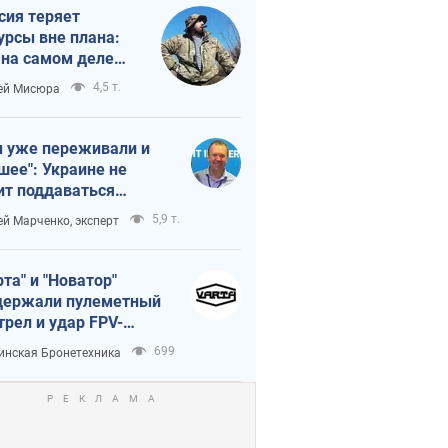
сия теряет
урсы вне плана:
 на самом деле
тует темп войны
4,5 т.
ей Мисюра
 уже переживали и
шее": Украине не
ит поддаваться
аянию из-за
5,9 т.
ей Марченко, эксперт
етного террора
рта" и "Новатор"
ержали пулеметный
трел и удар FPV-
на, сохранив жизнь
699
инская Бронетехника
церу ВСУ