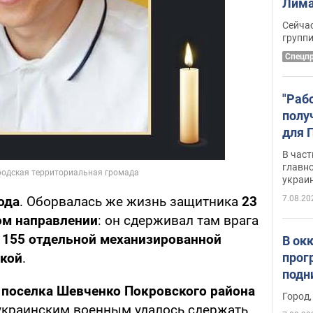
Лима
крит
Сейчас
удал
групп
Спецп
"Раб
полу
для 
докл
В част
новы
главн
украи
7.08.20
ода
. Оборвалась же жизнь защитника
23
ом направлении
: он сдерживал там врага
155 отдельной механизированной
В ок
прог
кой
.
подн
 поселка Шевченко Покровского района
виде
Город,
украинским военным удалось сдержать