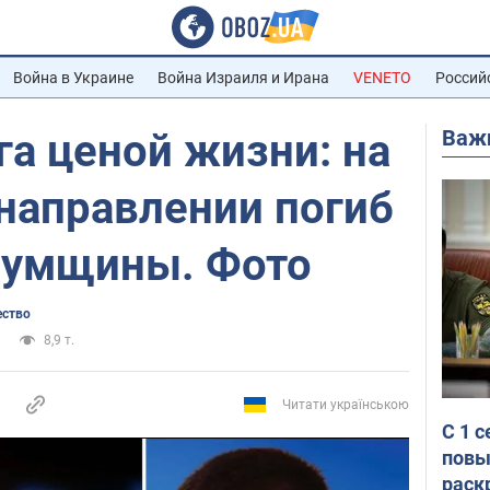
Война в Украине
Война Израиля и Ирана
VENETO
Россий
Важ
а ценой жизни: на
направлении погиб
Сумщины. Фото
ество
8,9 т.
Читати українською
С 1 
повы
раск