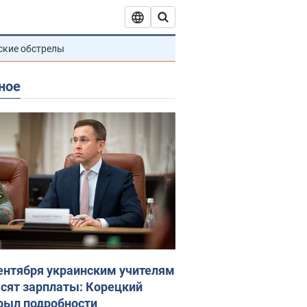
ские обстрелы
ное
сентября украинским учителям
сят зарплаты: Корецкий
рыл подробности