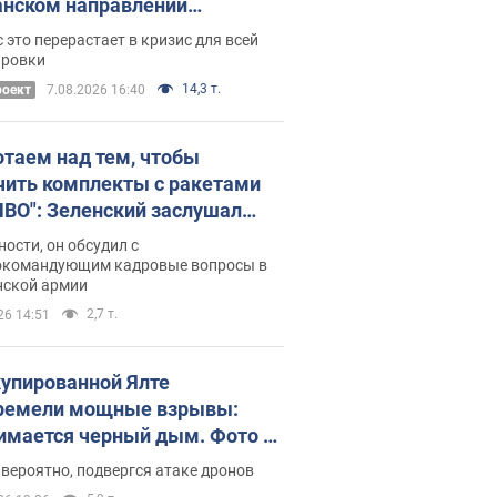
нском направлении
ический дискомфорт: как это
 это перерастает в кризис для всей
ось
ировки
14,3 т.
роект
7.08.2026 16:40
отаем над тем, чтобы
чить комплекты с ракетами
ПВО": Зеленский заслушал
ад Драпатого и объявил о
ности, он обсудил с
х мерах
окомандующим кадровые вопросы в
нской армии
2,7 т.
26 14:51
купированной Ялте
ремели мощные взрывы:
имается черный дым. Фото и
о
 вероятно, подвергся атаке дронов