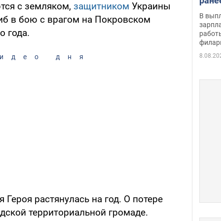
ране
тся с земляком,
защитником
Украины
скол
В вып
иб в бою с врагом на Покровском
певи
зарпла
о года.
работ
филар
8.08.20
идео дня
 Героя растянулась на год. О потере
одской территориальной громаде.