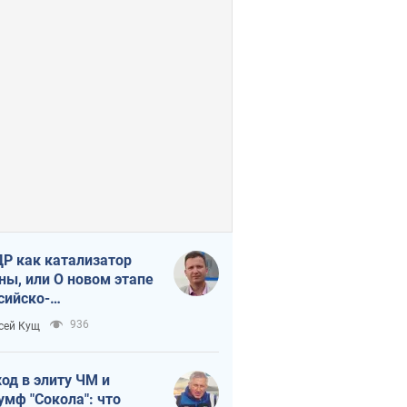
Р как катализатор
ны, или О новом этапе
сийско-
ерокорейского союза
936
сей Кущ
од в элиту ЧМ и
умф "Сокола": что