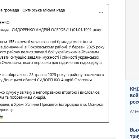
КНД
вой
рос
сев
Алек
Вых
три