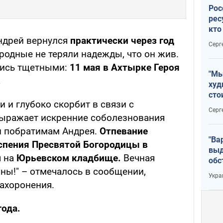
Рос
рес
кто
дик
ндрей вернулся
практически через год
Серг
д родные не теряли надежды, что он жив.
лись тщетными:
11 мая в Ахтырке Героя
"Мы
.
худ
сто
и и глубоко скорбит в связи с
отч
Серг
рак
выражает искренние соболезнования
и побратимам Андрея.
Отпевание
"Ва
Успения Пресвятой Богородицы в
выд
я на
Юрьевском кладбище.
Вечная
обс
ны!" – отмечалось в сообщении,
дро
Укра
офи
ахоронения.
года.