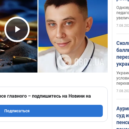
Однов
педаг
увелич
7.08.20
Play Video
Скол
балл
пере
укра
июле
Украи
назв
услови
перех
7.08.20
рсе главного – подпишитесь на Новини на
Аури
Подписаться
суд 
пенс