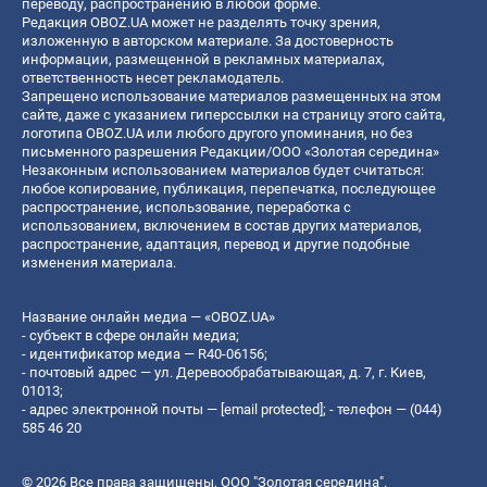
переводу, распространению в любой форме.
Редакция OBOZ.UA может не разделять точку зрения,
изложенную в авторском материале. За достоверность
информации, размещенной в рекламных материалах,
ответственность несет рекламодатель.
Запрещено использование материалов размещенных на этом
сайте, даже с указанием гиперссылки на страницу этого сайта,
логотипа OBOZ.UA или любого другого упоминания, но без
письменного разрешения Редакции/ООО «Золотая середина»
Незаконным использованием материалов будет считаться:
любое копирование, публикация, перепечатка, последующее
распространение, использование, переработка с
использованием, включением в состав других материалов,
распространение, адаптация, перевод и другие подобные
изменения материала.
Название онлайн медиа — «OBOZ.UA»
- субъект в сфере онлайн медиа;
- идентификатор медиа — R40-06156;
- почтовый адрес — ул. Деревообрабатывающая, д. 7, г. Киев,
01013;
- адрес электронной почты —
[email protected]
; - телефон — (044)
585 46 20
© 2026 Все права защищены, ООО "Золотая середина".