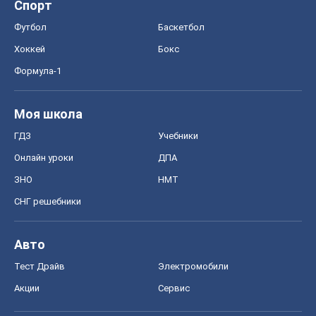
СНГ решебники
Авто
Тест Драйв
Электромобили
Акции
Сервис
Food Oboz
Рецепты
Напитки
Диеты
Экономика
Рынки и компании
Mакроэкономика
MedOboz