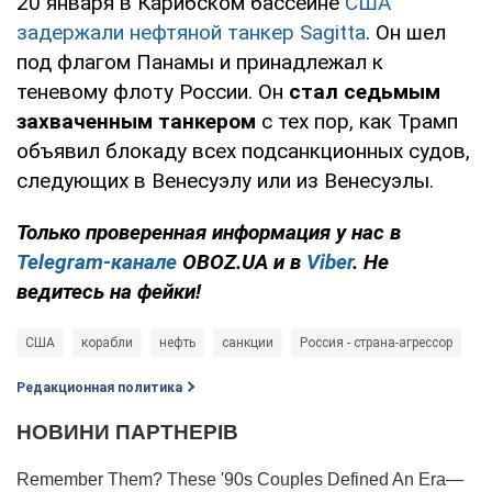
20 января в Карибском бассейне
США
задержали нефтяной танкер Sagitta
. Он шел
под флагом Панамы и принадлежал к
теневому флоту России. Он
стал седьмым
захваченным танкером
с тех пор, как Трамп
объявил блокаду всех подсанкционных судов,
следующих в Венесуэлу или из Венесуэлы.
Только проверенная информация у нас в
Telegram-канале
OBOZ.UA и в
Viber
. Не
ведитесь на фейки!
США
корабли
нефть
санкции
Россия - страна-агрессор
Редакционная политика