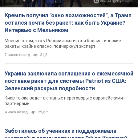
поставке ракет для системы Patriot из США:
Зеленский раскрыл подробности
Киев также ведет активные переговоры с европейскими
партнерами
4 часа назад
29,6 т.
Заботилась об учениках и поддерживала
учителей: в результате удара РФ по Киевской
области погибли директор киевского лицея, её
муж и внук
Вечная память жертвам российского террора
5 часов назад
16,4 т.