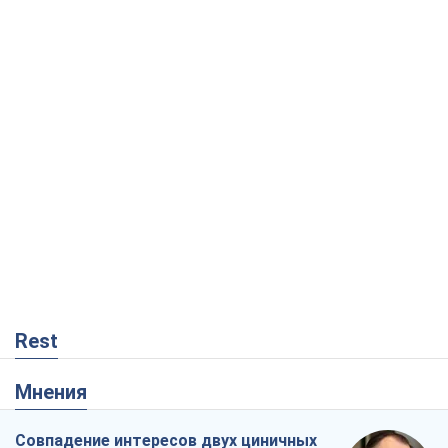
Rest
Мнения
Совпадение интересов двух циничных
игроков или тайный план Трампа и
Путина?
Виктор Швец
7,7 т.
Минск готовится к функционированию
в условиях масштабного военного
кризиса
Александр Левченко
13,5 т.
Ни оружия, ни людей: как Лукашенко