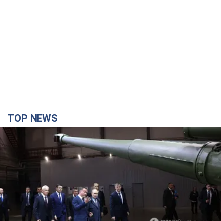
Кремль получил "окно возможностей", а Трамп
остался почти без ракет: как быть Украине?
Интервью с Мельником
Мнение о том, что у России закончатся баллистические
ракеты, крайне опасно, подчеркнул эксперт
7 часов назад
31,5 т.
Украина заключила соглашения о ежемесячной