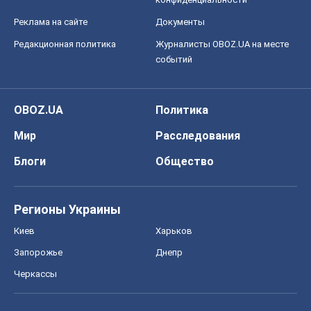
Регионы Украины
Киев
Харьков
Запорожье
Днепр
Черкассы
Спорт
Футбол
Баскетбол
Хоккей
Бокс
Формула-1
Моя школа
ГДЗ
Учебники
Онлайн уроки
ДПА
ЗНО
НМТ