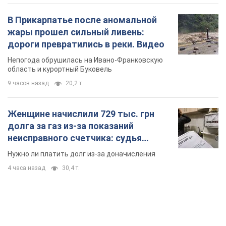
неисправного счетчика: судья
вынес неожиданное решение
Нужно ли платить долг из-за доначисления
4 часа назад
30,4 т.
TOP NEWS