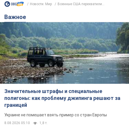
Значительные штрафы и специальные
полигоны: как проблему джипинга решают за
границей
Украине не помешает взять пример со стран Европы
8.08.2026 05:10
1,8 т.
В Прикарпатье после аномальной
жары прошел сильный ливень:
дороги превратились в реки. Видео
Непогода обрушилась на Ивано-Франковскую
область и курортный Буковель
9 часов назад
20,2 т.
Женщине начислили 729 тыс. грн
долга за газ из-за показаний