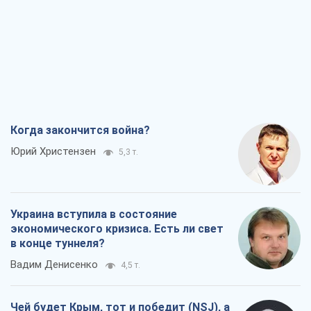
Украина вступила в состояние
экономического кризиса. Есть ли свет
в конце туннеля?
Вадим Денисенко
4,5 т.
Чей будет Крым, тот и победит (NSJ), а
украинских футбольных чиновников
могут назвать убийцами
Александр Кирш
4,7 т.
Запад проспал угрозу: Россия может
проверить НАТО войной
Леонид Невзлин
7,1 т.
Все мнения