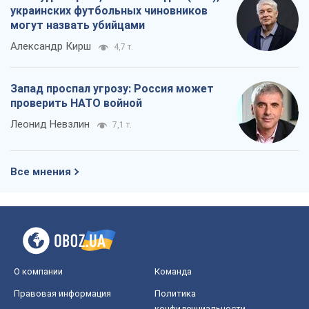
О компании
Команда
Правовая информация
Политика
конфиденциальности
Реклама на сайте
Документы
Редакционная политика
Журналисты OBOZ.UA на месте
событий
OBOZ.UA
Политика
Мир
Расследования
Блоги
Общество