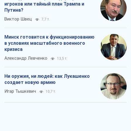
создает новую армию
Игар Тышкевич
10,7 т.
Когда закончится война?
Юрий Христензен
5,3 т.