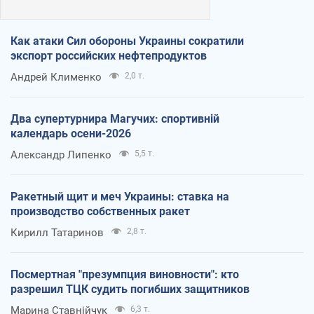
Как атаки Сил обороны Украины сократили
экспорт российских нефтепродуктов
Андрей Клименко
2,0 т.
Два супертурнира Магучих: спортивній
календарь осени-2026
Александр Липенко
5,5 т.
Ракетный щит и меч Украины: ставка на
производство собственных ракет
Кирилл Татаринов
2,8 т.
Посмертная "презумпция виновности": кто
разрешил ТЦК судить погибших защитников
Марина Ставнійчук
6,3 т.