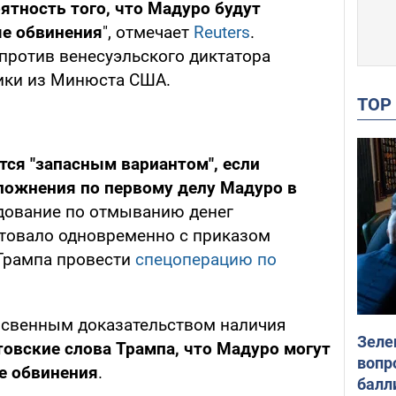
оятность того, что Мадуро будут
е обвинения
", отмечает
Reuters
.
ротив венесуэльского диктатора
ики из Минюста США.
TO
тся "запасным вариантом", если
ложнения по первому делу Мадуро в
ование по отмыванию денег
товало одновременно с приказом
Трампа провести
спецоперацию по
косвенным доказательством наличия
Зеле
овские слова Трампа, что Мадуро могут
вопр
е обвинения
.
балл