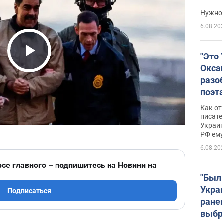
выне
Нужно 
6.08.20
"Это
Play Video
Окса
разо
поэта
"заз
Как от
даже
писат
Украин
а те
РФ ему
гено
6.08.20
рсе главного – подпишитесь на Новини на
"Был
Укра
Подписаться
ране
выбр