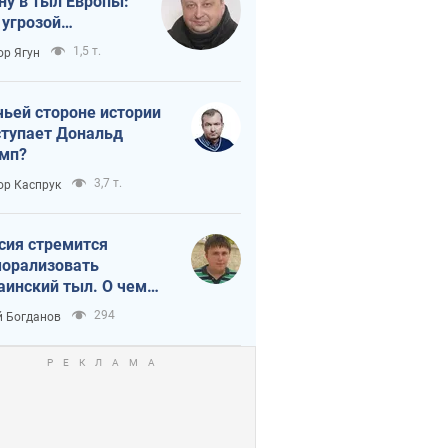
ну в тыл Европы:
 угрозой
тическая
1,5 т.
ор Ягун
истика
чьей стороне истории
тупает Дональд
мп?
3,7 т.
ор Каспрук
сия стремится
орализовать
аинский тыл. О чем
ит себе напомнить
294
 Богданов