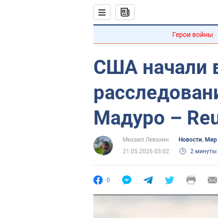
Герои войны
США начали 
расследован
Мадуро – Reu
Михаил Левакин
Новости. Мир
21.05.2026 03:02
2 минуты
0