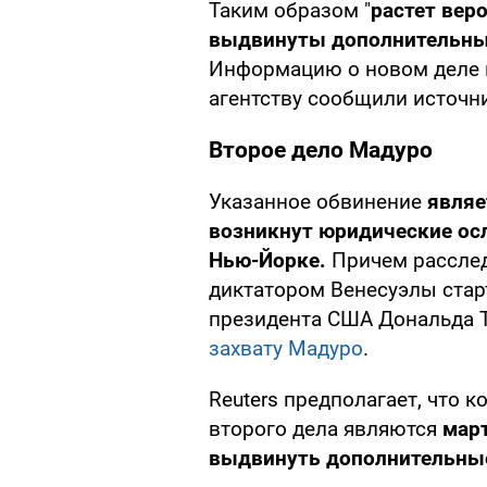
Таким образом "
растет вер
выдвинуты дополнительны
Информацию о новом деле п
агентству сообщили источн
Второе дело Мадуро
Указанное обвинение
являе
возникнут юридические ос
Нью-Йорке.
Причем расслед
диктатором Венесуэлы стар
президента США Дональда 
захвату Мадуро
.
Reuters предполагает, что 
второго дела являются
март
выдвинуть дополнительны