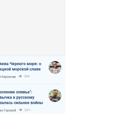
яева Черного моря: о
ацкой морской славе
504
 Кирпичев
коление оливье":
вычка к русскому
залась сильнее войны
2,8 т.
ан Горовой