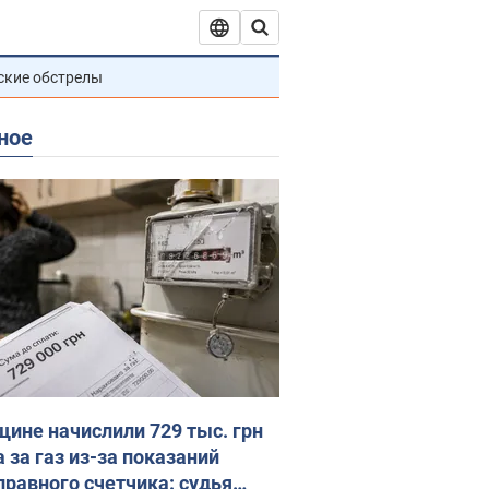
ские обстрелы
ное
ине начислили 729 тыс. грн
 за газ из-за показаний
правного счетчика: судья