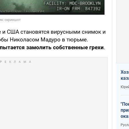
е и США становятся вирусными снимок и
кобы Николасом Мадуро в тюрьме.
 пытается замолить собственные грехи
.
Хоз
каз
Юрий
"По
при
ока
Русл