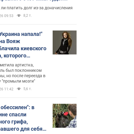
с неожиданное решение
ли платить долг из-за доначисления
8,2 т.
26 09:53
 Украина напала!"
на Вояж
блачила киевского
, которого
омбировали": он
метила артистка,
 русского не знал,
ель был поклонником
ы, но после переезда в
перь хочет
 "промыли мозги"
цида украинцев
5,6 т.
26 11:42
 обессилен": в
ине спасли
ного грифа,
авшего для себя