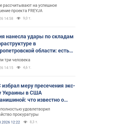
раммы FREYJA: какие
ве рассчитывают на успешное
ния готовятся
шение проекта FREYJA
9,0 т.
26 14:58
ия нанесла удары по складам
фраструктуре в
ропетровской области: есть
бшие и раненые. Фото
ли три человека
4,6 т.
26 14:15
 избрал меру пресечения экс-
у Украины в США
анишиной: что известно о
е полностью удовлетворил
айство прокуратуры
8,3 т.
8.2026 12:22