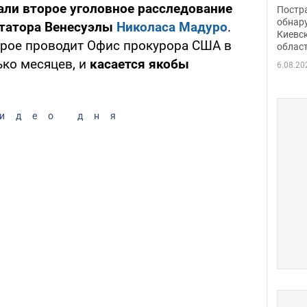
нети
али второе уголовное расследование
Постр
Фото
обнар
татора Венесуэлы
Николаса Мадуро
.
Киевс
орое проводит Офис прокурора США в
облас
ько месяцев, и
касается якобы
6.08.20
идео дня