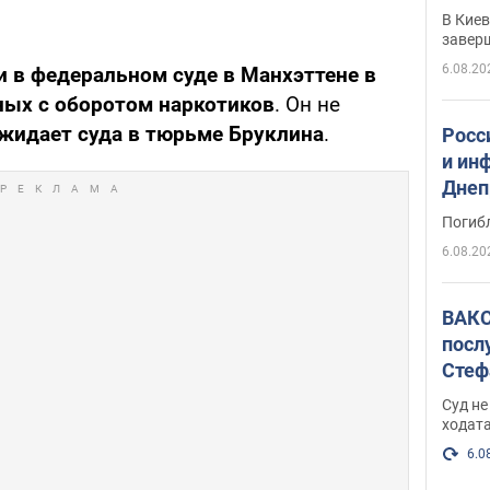
прог
В Кие
реше
завер
6.08.20
 в федеральном суде в Манхэттене в
ных с оборотом наркотиков
. Он не
жидает суда в тюрьме Бруклина
.
Росс
и ин
Днеп
поги
Погиб
6.08.20
ВАКС
посл
Стеф
деле
Суд н
ходат
6.0