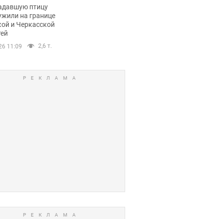
пичный маршрут.
адавшую птицу
ужили на границе
кой и Черкасской
тей
2,6 т.
26 11:09