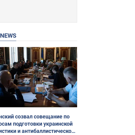
P NEWS
нский созвал совещание по
осам подготовки украинской
истики и антибаллистической