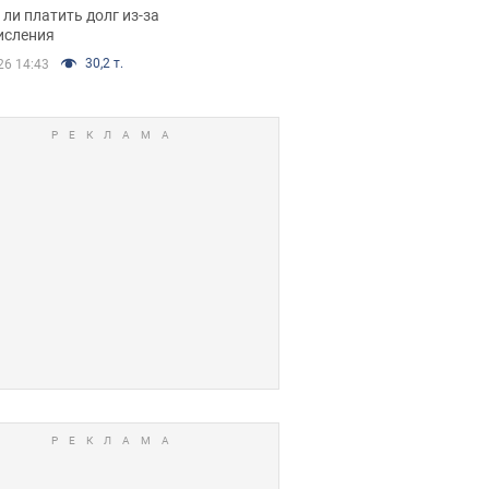
я вынес
ли платить долг из-за
иданное решение
исления
30,2 т.
26 14:43