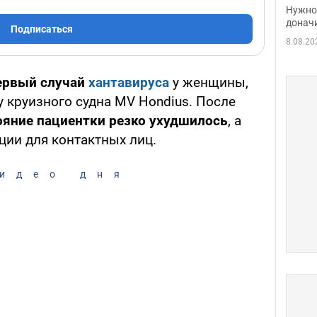
судь
Нужно 
неож
донач
Подписаться
8.08.20
ервый случай
хантавируса
у женщины,
у круизного судна MV Hondius. После
ояние пациентки резко ухудшилось
, а
ции для контактных лиц.
идео дня