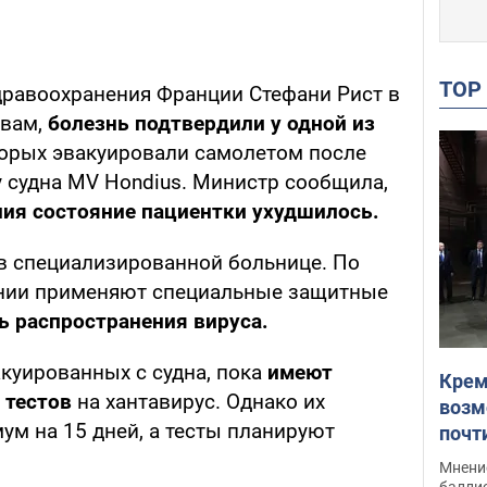
TO
равоохранения Франции Стефани Рист в
овам,
болезнь подтвердили у одной из
орых эвакуировали самолетом после
 судна MV Hondius. Министр сообщила,
ия состояние пациентки ухудшилось.
в специализированной больнице. По
ении применяют специальные защитные
ь распространения вируса.
куированных с судна, пока
имеют
Крем
 тестов
на хантавирус. Однако их
возм
ум на 15 дней, а тесты планируют
почт
Укра
Мнение
баллис