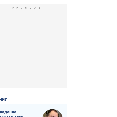
ения
падение