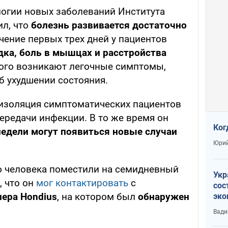
огии новых заболеваний Института
ил, что
болезнь развивается достаточно
ечение первых трех дней у пациентов
дка, боль в мышцах и расстройства
того возникают легочные симптомы,
б ухудшении состояния.
 изоляция симптоматических пациентов
ередачи инфекции. В то же время он
Ког
едели могут появиться новые случаи
Юрий
 человека поместили на семидневный
Укр
, что он
мог контактировать
с
сос
нера Hondius
, на котором был
обнаружен
эко
Ест
Вади
тун