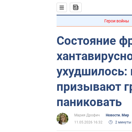
Герои войны
Состояние ф
хантавирусно
ухудшилось:
призывают г
паниковать
Мария Дрофич
Новости. Мир
11.05.2026 16:32
2 минуты