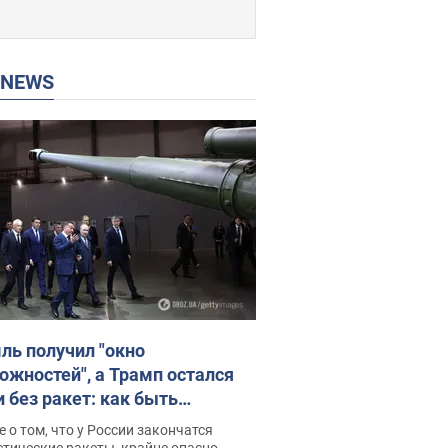
P NEWS
ль получил "окно
ожностей", а Трамп остался
и без ракет: как быть
ине? Интервью с Мельником
 о том, что у России закончатся
тические ракеты, крайне опасно,