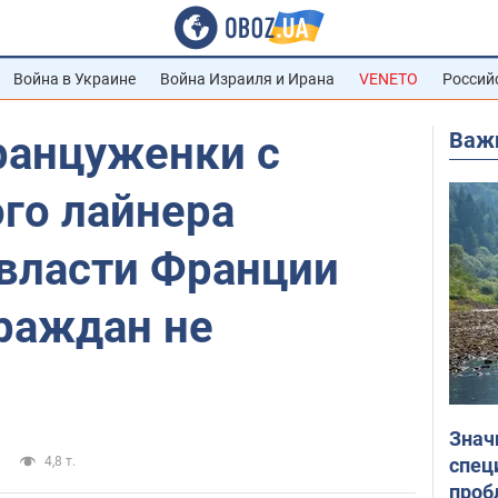
Война в Украине
Война Израиля и Ирана
VENETO
Россий
Важ
ранцуженки с
го лайнера
 власти Франции
раждан не
Знач
спец
4,8 т.
проб