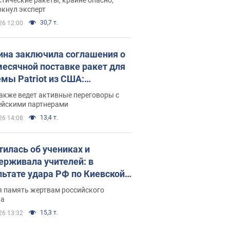
ркнул эксперт
30,7 т.
26 12:00
ина заключила соглашения о
есячной поставке ракет для
емы Patriot из США:
нский раскрыл подробности
акже ведет активные переговоры с
ейскими партнерами
13,4 т.
26 14:08
тилась об учениках и
ерживала учителей: в
льтате удара РФ по Киевской
сти погибли директор
я память жертвам российского
ского лицея, её муж и внук
ра
15,3 т.
26 13:32