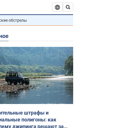
ские обстрелы
ное
ительные штрафы и
иальные полигоны: как
лему джипинга решают за