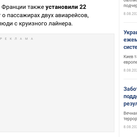
подче
о Франции также
установили 22
8.08.20
 о пассажирах двух авиарейсов,
юди с круизного лайнера.
Укра
ежем
сист
Зеле
Киев т
европ
8.08.20
Забо
подд
резу
обла
Вечна
киев
терро
8.08.20