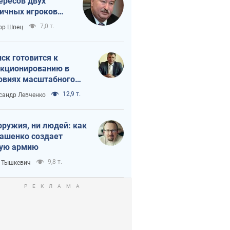
ересов двух
ичных игроков
 тайный план
7,0 т.
ор Швец
мпа и Путина?
ск готовится к
кционированию в
овиях масштабного
нного кризиса
12,9 т.
сандр Левченко
оружия, ни людей: как
ашенко создает
ую армию
9,8 т.
 Тышкевич