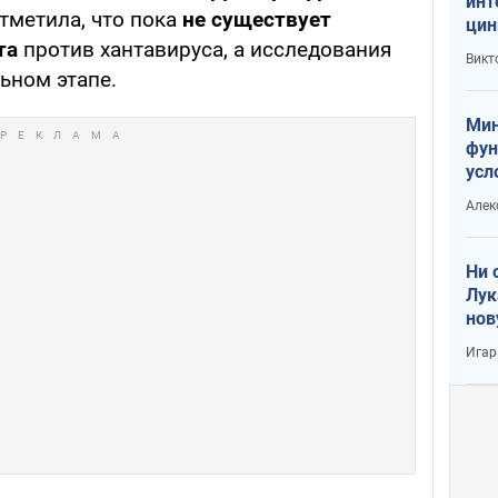
инт
тметила, что пока
не существует
цин
та
против хантавируса, а исследования
или
Викт
Тра
ьном этапе.
Мин
фун
усл
вое
Алек
Ни 
Лук
нов
Игар