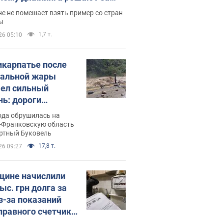
ицей
е не помешает взять пример со стран
ы
1,7 т.
26 05:10
икарпатье после
альной жары
ел сильный
нь: дороги
ратились в реки.
ода обрушилась на
о
-Франковскую область
ортный Буковель
17,8 т.
26 09:27
ине начислили
ыс. грн долга за
из-за показаний
правного счетчика: