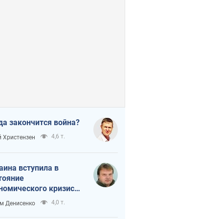
да закончится война?
4,6 т.
 Христензен
аина вступила в
тояние
номического кризиса.
ь ли свет в конце
4,0 т.
м Денисенко
неля?