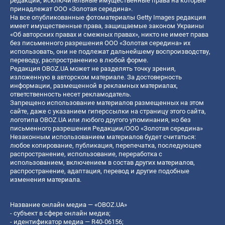
редакции, исключительные имущественные права на которые
принадлежат ООО «Золотая середина».
На все опубликованные фотоматериалы Getty Images редакция
имеет имущественные права, защищаемые законом Украины
«Об авторских правах и смежных правах», никто не имеет права
без письменного разрешения ООО «Золотая середина» их
использовать, они не подлежат дальнейшему воспроизводству,
переводу, распространению в любой форме.
Редакция OBOZ.UA может не разделять точку зрения,
изложенную в авторском материале. За достоверность
информации, размещенной в рекламных материалах,
ответственность несет рекламодатель.
Запрещено использование материалов размещенных на этом
сайте, даже с указанием гиперссылки на страницу этого сайта,
логотипа OBOZ.UA или любого другого упоминания, но без
письменного разрешения Редакции/ООО «Золотая середина»
Незаконным использованием материалов будет считаться:
любое копирование, публикация, перепечатка, последующее
распространение, использование, переработка с
использованием, включением в состав других материалов,
распространение, адаптация, перевод и другие подобные
изменения материала.
Название онлайн медиа — «OBOZ.UA»
- субъект в сфере онлайн медиа;
- идентификатор медиа — R40-06156;