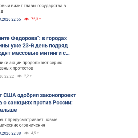
рвый визит главы государства в
ад
75,3 т.
8.2026 22:55
ните Федорова": в городах
ины уже 23-й день подряд
одят массовые митинги с
атами. Фото и видео
ники акций продолжают серию
евных протестов
2,2 т.
26 22:22
т США одобрил законопроект
а о санкциях против России:
дальше
ент предусматривает новые
мические ограничения
4,5 т.
8.2026 22:38