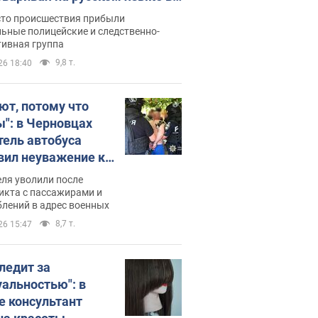
рутке: полиция составила
сто происшествия прибыли
нистративный протокол.
ьные полицейские и следственно-
тивная группа
о
9,8 т.
26 18:40
ют, потому что
ы": в Черновцах
тель автобуса
вил неуважение к
инским военным и
ля уволили после
тился за это.
икта с пассажирами и
лений в адрес военных
о
8,7 т.
26 15:47
следит за
уальностью": в
е консультант