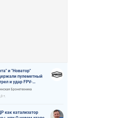
рта" и "Новатор"
ержали пулеметный
трел и удар FPV-
на, сохранив жизнь
инская Бронетехника
церу ВСУ
,0 т.
Р как катализатор
ны, или О новом этапе