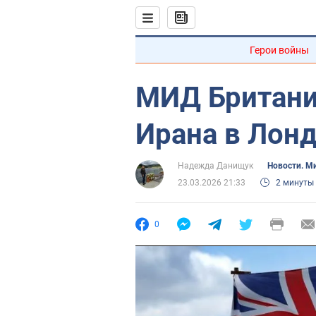
Герои войны
МИД Британи
Ирана в Лонд
Надежда Данищук
Новости. М
23.03.2026 21:33
2 минуты
0