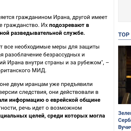
яется гражданином Ирана, другой имеет
е гражданство. Их
подозревают в
ной разведывательной службе.
TO
ет все необходимые меры для защиты
ая разоблачение безрассудных и
й Ирана внутри страны и за рубежом", –
британского МИД.
ндоне двум иранцам уже предъявили
версии следствия, они действовали в
али информацию о еврейской общине
тности, речь идет о возможном
Зеле
нциальных целей, среди которых могла
Серб
Вучи