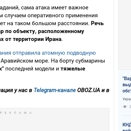
аданий, сама атака имеет важное
ым случаем оперативного применения
ет на таком большом расстоянии.
Речь
ар по объекту, расположенному
х от территории Ирана
.
ания отправила атомную подводную
 Аравийском море. На борту субмарины
к"
последней модели и
тяжелые
"Ва
выд
ация у нас в
Telegram-канале
OBOZ.UA и в
обс
дро
Укра
офи
3
КНД
вой