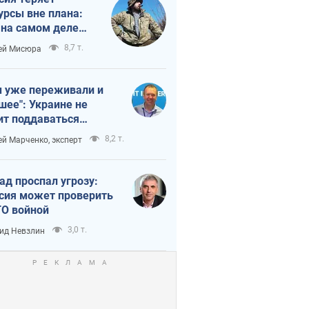
урсы вне плана:
 на самом деле
тует темп войны
8,7 т.
ей Мисюра
 уже переживали и
шее": Украине не
ит поддаваться
аянию из-за
8,2 т.
ей Марченко, эксперт
етного террора
ад проспал угрозу:
сия может проверить
О войной
3,0 т.
ид Невзлин