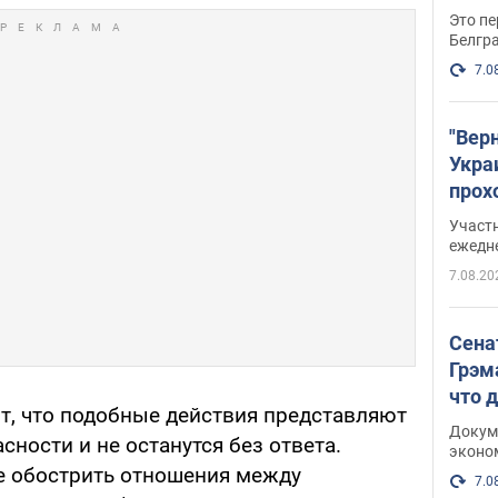
Это пе
Белгр
7.0
"Вер
Укра
прох
плак
Участ
ежедн
7.08.20
Сена
Грэм
что 
т, что подобные действия представляют
Докум
сности и не останутся без ответа.
эконо
е обострить отношения между
7.0