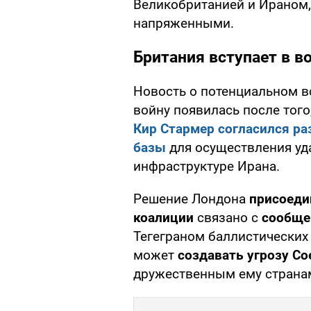
Великобританией и Ираном,
напряженными.
Британия вступает в в
Новость о потенциальном в
войну появилась после тог
Кир Стармер согласился р
базы
для осуществления уда
инфраструктуре Ирана.
Решение Лондона
присоеди
коалиции
связано с
сообще
Тегеграном баллистических 
может
создавать угрозу С
дружественным ему страна