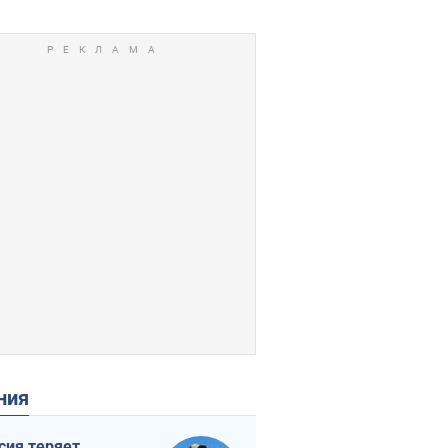
ения
сия теряет