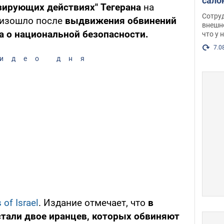
сало
зирующих действиях" Тегерана
на
оско
Сотру
оизошло после
выдвижения обвинений
посл
внешн
а о национальной безопасности.
что у 
разг
Фото
7.0
идео дня
of Israel
. Издание отмечает, что
в
стали двое иранцев, которых обвиняют