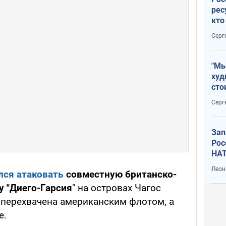
рес
кто
дик
Серг
"Мы
худ
сто
отч
Серг
рак
Зап
Рос
НАТ
Леон
лся атаковать
совместную британско-
 "Диего-Гарсия
" на островах Чагос
 перехвачена американским флотом, а
е.