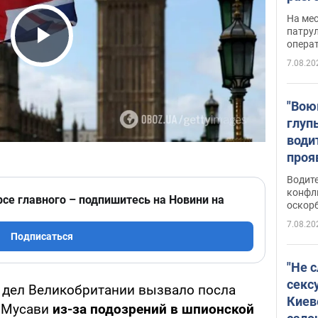
марш
На ме
адми
патрул
опера
Виде
Play Video
7.08.20
"Вою
глуп
води
проя
укра
Водите
попла
конфл
рсе главного – подпишитесь на Новини на
оскорб
Виде
7.08.20
Подписаться
"Не 
секс
 дел Великобритании вызвало посла
Киев
и Мусави
из-за подозрений в шпионской