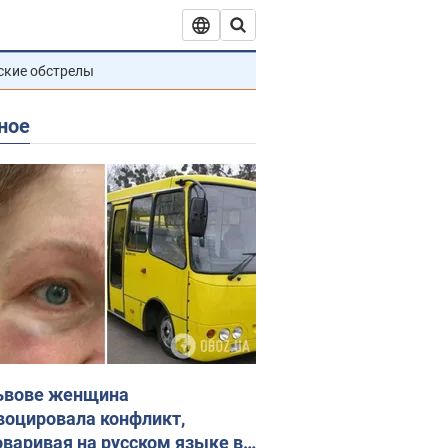
ские обстрелы
ное
ьвове женщина
воцировала конфликт,
оваривая на русском языке в