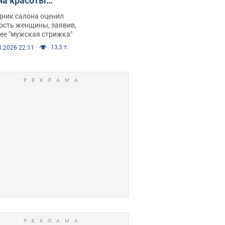
на красоты
рбил женщину
дник салона оценил
е химиотерапии,
ость женщины, заявив,
нее "мужская стрижка"
орелся скандал.
13,3 т.
8.2026 22:11