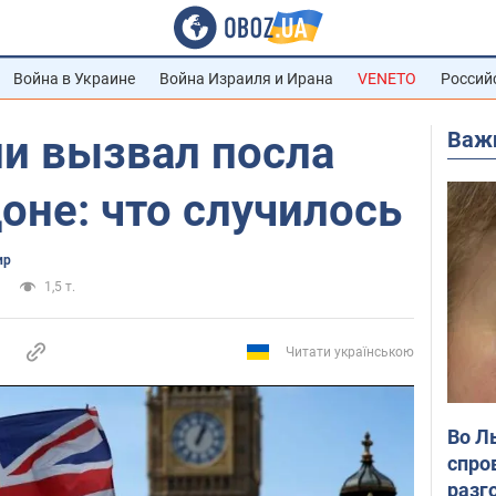
Война в Украине
Война Израиля и Ирана
VENETO
Россий
Важ
и вызвал посла
оне: что случилось
ир
1,5 т.
Читати українською
Во Л
спро
разг