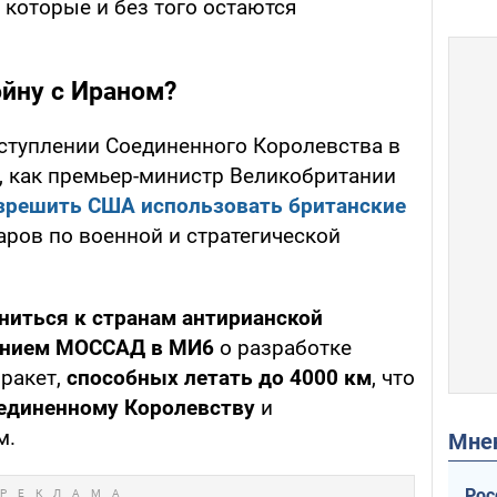
 которые и без того остаются
ойну с Ираном?
ступлении Соединенного Королевства в
о, как премьер-министр Великобритании
азрешить США использовать британские
ров по военной и стратегической
ниться к странам антирианской
нием МОССАД в МИ6
о разработке
ракет,
способных летать до 4000 км
, что
оединенному Королевству
и
м.
Мн
Рос