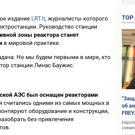
TO
кое издание
LRT.lt
, журналисты которого
ектростанции. Руководство станции
ивной зоны реактора станет
м
в мировой практике.
адача. Но мы будем первыми в мире, кто
ктор станции Линас Баужис.
нской АЭС был оснащен реакторами
"Защ
мя считались одними из самых мощных в
об а
монтируют оборудование и конструкции,
FREY
азобрать без привлечения
подд
Европ
тов.
совме