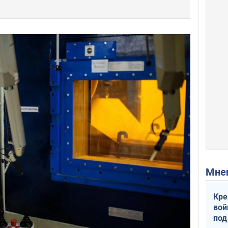
Мн
Кре
вой
под