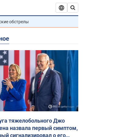
ские обстрелы
ное
уга тяжелобольного Джо
ена назвала первый симптом,
рый сигнализировал о его