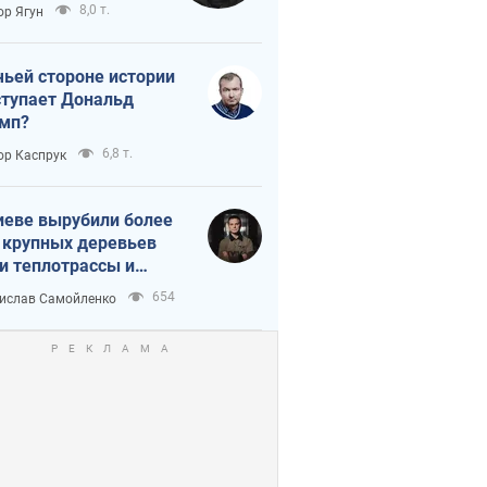
тическая
8,0 т.
ор Ягун
истика
чьей стороне истории
тупает Дональд
мп?
6,8 т.
ор Каспрук
иеве вырубили более
 крупных деревьев
и теплотрассы и
реки Генплану
654
ислав Самойленко