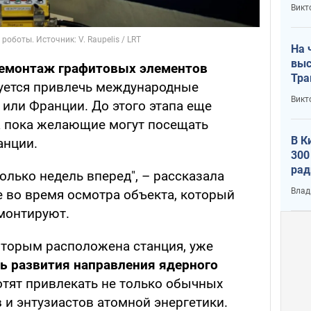
кри
Викт
лог
На 
выс
емонтаж графитовых элементов
Тра
руется привлечь международные
Викт
или Франции. До этого этапа еще
 а пока желающие могут посещать
В К
анции.
300
рад
олько недель вперед", – рассказала
воп
Влад
 во время осмотра объекта, который
монтируют.
которым расположена станция, уже
ь развития направления ядерного
отят привлекать не только обычных
в и энтузиастов атомной энергетики.