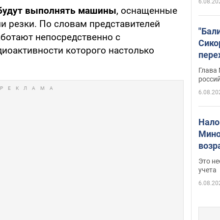
6.08.20
 будут выполнять машины
, оснащенные
 резки. По словам представителей
"Бал
аботают непосредственно с
Сико
диоактивности которого настолько
пере
Укра
Глава
росси
6.08.20
Нало
Мино
возра
нужн
Это н
учета
6.08.20