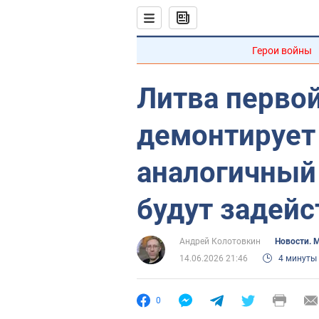
Герои войны
Литва первой
демонтирует
аналогичный
будут задейс
Андрей Колотовкин
Новости. 
14.06.2026 21:46
4 минуты
0