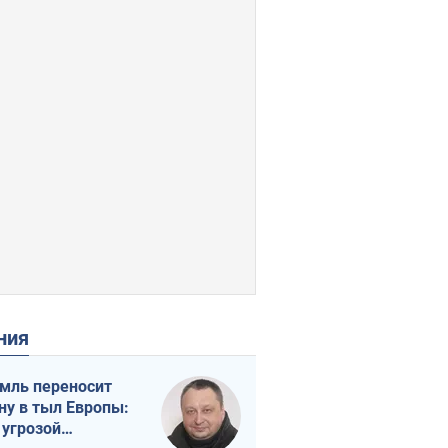
ения
мль переносит
ну в тыл Европы:
 угрозой