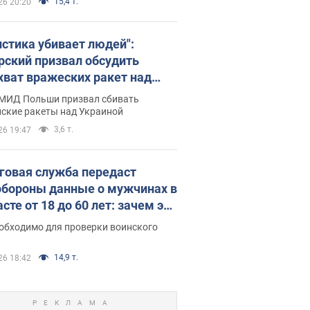
15,4 т.
26 20:20
истика убивает людей":
рский призвал обсудить
хват вражеских ракет над
иной
 МИД Польши призвал сбивать
йские ракеты над Украиной
3,6 т.
26 19:47
говая служба передаст
бороны данные о мужчинах в
сте от 18 до 60 лет: зачем это
о
еобходимо для проверки воинского
14,9 т.
26 18:42