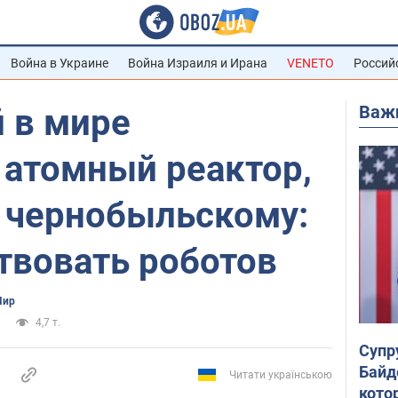
Война в Украине
Война Израиля и Ирана
VENETO
Россий
Важ
 в мире
 атомный реактор,
 чернобыльскому:
твовать роботов
Мир
4,7 т.
Супр
Байд
Читати українською
кото