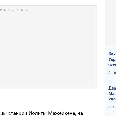
Как
Укр
экс
неф
Андр
Два
Маг
кал
Алек
ицы станции Йолиты Мажейкене,
на