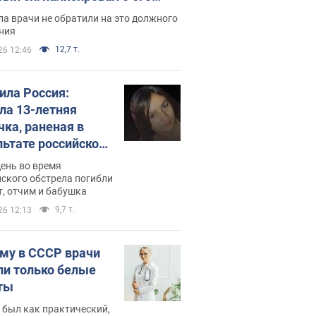
ессивном" раке
а врачи не обратили на это должного
ния
12,7 т.
26 12:46
била Россия:
ла 13-летняя
чка, раненая в
льтате российской
и на Сумскую
день во время
сть. Фото
ского обстрела погибли
т, отчим и бабушка
9,7 т.
26 12:13
му в СССР врачи
ли только белые
ты
 был как практический,