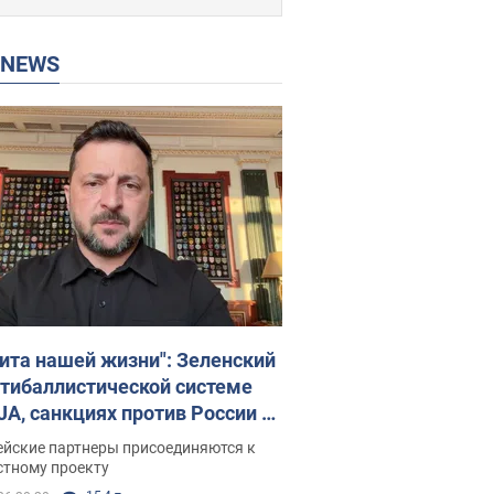
P NEWS
ита нашей жизни": Зеленский
нтибаллистической системе
JA, санкциях против России и
ержке аграриев. Видео
ейские партнеры присоединяются к
стному проекту