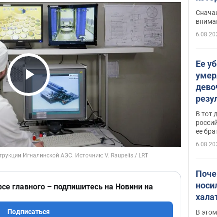
"агр
Сначал
внима
6.08.20
Ее у
умер
дево
Play Video
резу
атак
В тот 
обла
россий
ее бра
6.08.20
Поче
носи
рсе главного – подпишитесь на Новини на
хала
Подписаться
В этом