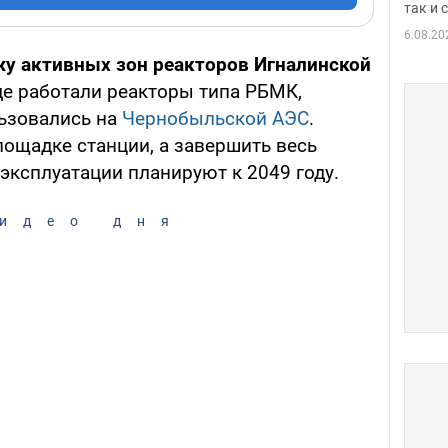
так и
6.08.20
у активных зон реакторов Игналинской
где работали реакторы типа РБМК,
льзовались на
Чернобыльской АЭС
.
ощадке станции, а завершить весь
эксплуатации планируют к 2049 году.
идео дня