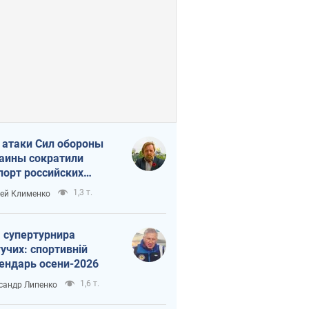
 атаки Сил обороны
аины сократили
порт российских
тепродуктов
1,3 т.
ей Клименко
 супертурнира
учих: спортивній
ендарь осени-2026
1,6 т.
сандр Липенко