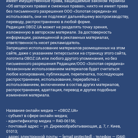
имеет имущественные права, защищаемые законом Украины
«Об авторских правах и смежных правах», никто не имеет права
без письменного разрешения ООО «Золотая середина» их
использовать, они не подлежат дальнейшему воспроизводству,
переводу, распространению в любой форме.
Редакция OBOZ.UA может не разделять точку зрения,
изложенную в авторском материале. За достоверность
информации, размещенной в рекламных материалах,
ответственность несет рекламодатель.
Запрещено использование материалов размещенных на этом
сайте, даже с указанием гиперссылки на страницу этого сайта,
логотипа OBOZ.UA или любого другого упоминания, но без
письменного разрешения Редакции/ООО «Золотая середина»
Незаконным использованием материалов будет считаться:
любое копирование, публикация, перепечатка, последующее
распространение, использование, переработка с
использованием, включением в состав других материалов,
распространение, адаптация, перевод и другие подобные
изменения материала.
Название онлайн медиа — «OBOZ.UA»
- субъект в сфере онлайн медиа;
- идентификатор медиа — R40-06156;
- почтовый адрес — ул. Деревообрабатывающая, д. 7, г. Киев,
01013;
- адрес электронной почты —
[email protected]
; - телефон — (044)