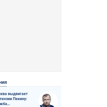
ения
ква выдвигает
тензии Пекину:
ужба