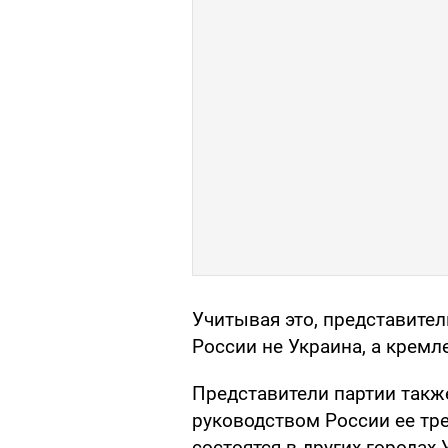
Учитывая это, представите
России не Украина, а кремл
Представители партии также
руководством России ее тр
состоятся в других городах