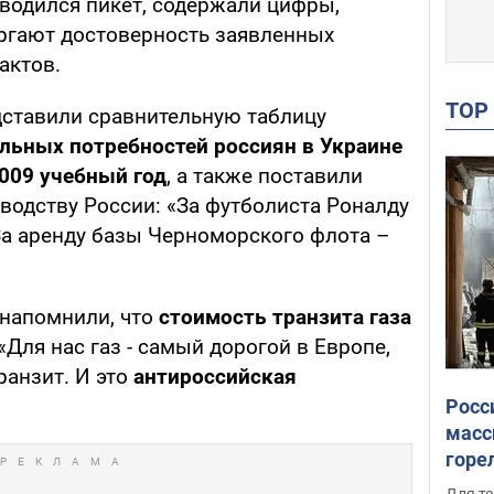
водился пикет, содержали цифры,
ргают достоверность заявленных
актов.
TO
едставили сравнительную таблицу
льных потребностей россиян в Украине
2009 учебный год
, а также поставили
водству России: «За футболиста Роналду
За аренду базы Черноморского флота –
 напомнили, что
стоимость транзита газа
 «Для нас газ - самый дорогой в Европе,
ранзит. И это
антироссийская
Росс
масс
горе
есть
Для те