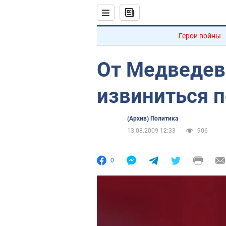
Герои войны
От Медведев
извиниться 
(Архив) Политика
13.08.2009 12:33
906
0