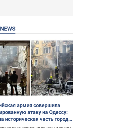
P NEWS
ийская армия совершила
ированную атаку на Одессу:
ла историческая часть города,
 пострадавшие. Фото и видео
ррора враг применил ракеты и дроны