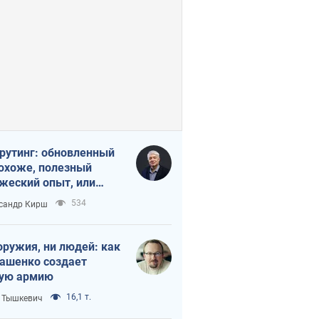
рутинг: обновленный
похоже, полезный
жеский опыт, или
лектика
534
сандр Кирш
бовательной трусости
оружия, ни людей: как
ашенко создает
ую армию
16,1 т.
 Тышкевич