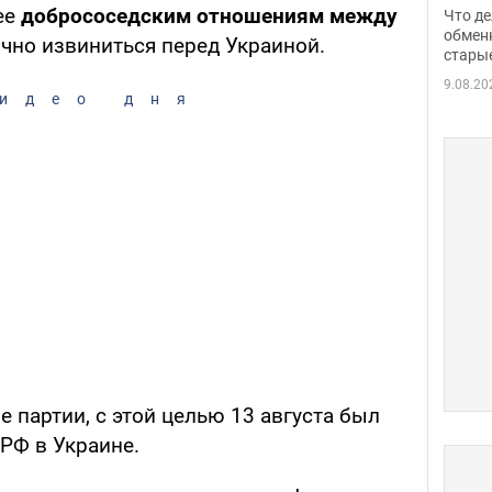
прин
ее
добрососедским отношениям между
Что де
обме
обмен
чно извиниться перед Украиной.
стары
таки
9.08.20
идео дня
е партии, с этой целью 13 августа был
РФ в Украине.