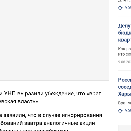
9.0
Депу
бюдж
кварт
парл
Как ра
и гд
кто ею
9.08.20
Росс
сосе
ли УНП выразили убеждение, что «враг
Харь
пост
евская власть».
Враг 
9.0
 заявили, что в случае игнорирования
ебований завтра аналогичные акции
 Украины под российскими