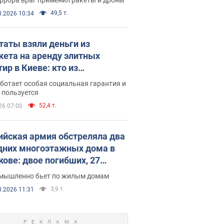
49,5 т.
8.2026 10:34
таты взяли деньги из
ета на аренду элитных
ир в Киеве: кто из
аментариев просил средства
ботает особая социальная гарантия и
е поселился
 пользуется
52,4 т.
26 07:00
ийская армия обстреляла два
дних многоэтажных дома в
кове: двое погибших, 27
радавших
умышленно бьет по жилым домам
3,9 т.
8.2026 11:31