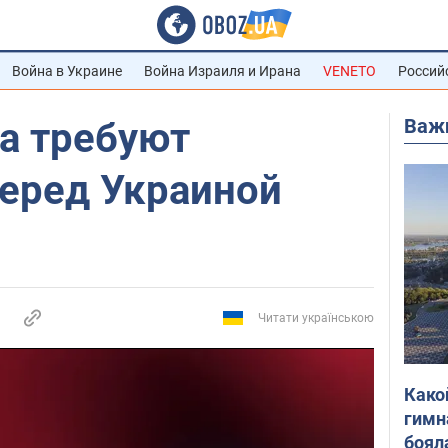
Война в Украине
Война Израиля и Ирана
VENETO
Россий
Важ
а требуют
перед Украиной
Читати українською
Како
гимн
боял