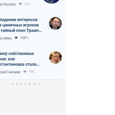
вращается в
1,6 т.
ор Каспрук
исимость России
Китая
падение интересов
х циничных игроков
 тайный план Трампа
утина?
15,0 т.
ор Швец
лену собственных
ов: как
стантиновка стала
вной идеологической
150
рий Снегирев
ушкой для российских
упантов