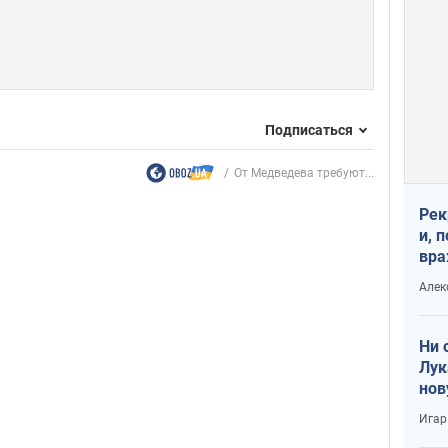
Подписаться
От Медведева требуют...
Рек
и, 
вра
Диа
Алек
тре
Ни 
Лук
нов
Игар