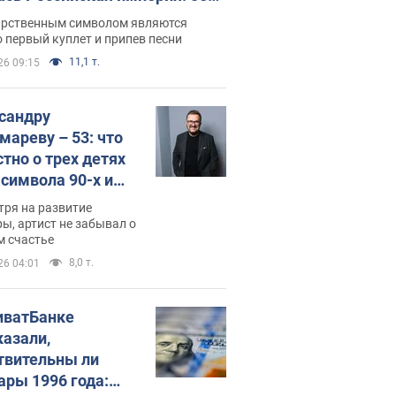
 не рассказывают в школе
арственным символом являются
 первый куплет и припев песни
11,1 т.
26 09:15
сандру
мареву – 53: что
стно о трех детях
-символа 90-х и
они выглядят
тря на развитие
ы, артист не забывал о
м счастье
8,0 т.
26 04:01
иватБанке
казали,
твительны ли
ары 1996 года: