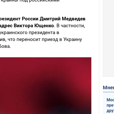
резидент России Дмитрий Медведев
 адрес Виктора Ющенко
. В частности,
украинского президента в
ив, что переносит приезд в Украину
бова.
Мн
Мос
пре
др