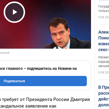
этом
Госуд
только
9.08.20
Play Video
Алек
Поно
изве
секс
как 
Несмо
карьер
лично
рсе главного – подпишитесь на Новини на
9.08.20
Подписаться
В Пр
расс
дейс
я требует от Президента России Дмитрия
долл
кандальное заявление как