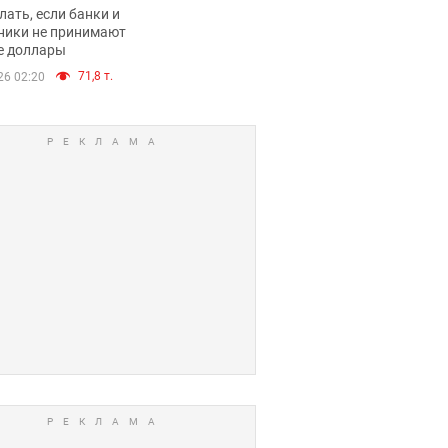
имают ли
лать, если банки и
нники и банки
ники не принимают
е доллары
е купюры
71,8 т.
26 02:20