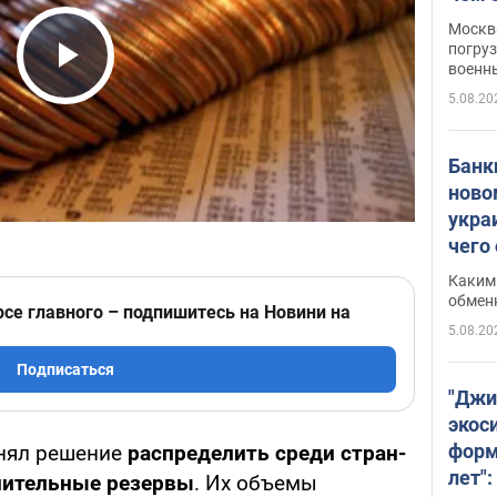
Москва
погруз
военн
Play Video
5.08.20
Банки
ново
укра
чего
Каким 
обмен
рсе главного – подпишитесь на Новини на
5.08.20
Подписаться
"Джи
экос
форм
нял решение
распределить среди стран-
лет":
нительные резервы
. Их объемы