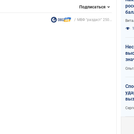
рос
Подписаться
бал
МВФ "раздаст" 250...
Вита
1
Нес
выс
зна
Ольг
Спо
уда
выз
кат
Серг