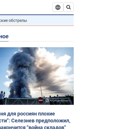
ские обстрелы
ное
еня для россиян плохие
сти": Селезнев предположил,
закончится "война складов"