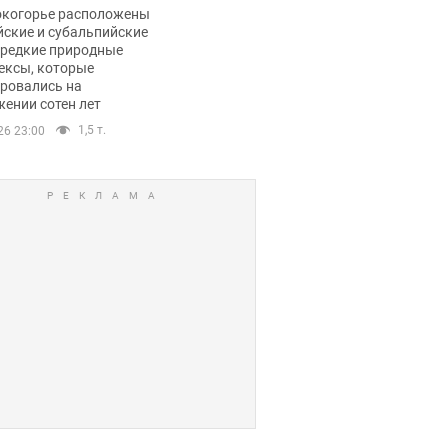
ли тревогу
окогорье расположены
йские и субальпийские
 редкие природные
ексы, которые
ровались на
ении сотен лет
1,5 т.
26 23:00