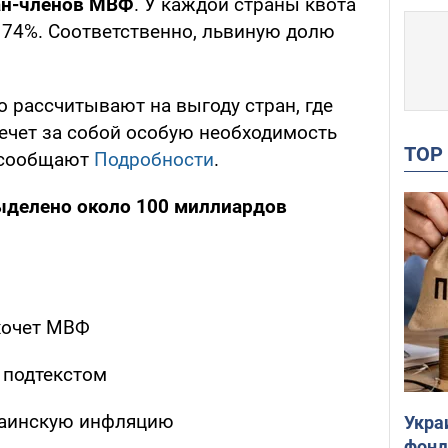
ан-членов МВФ
. У каждой страны квота
 74%. Соответственно, львиную долю
 рассчитывают на выгоду стран, где
ечет за собой особую необходимость
TO
- сообщают
Подробности
.
ыделено около 100 миллиардов
хочет МВФ
 подтекстом
раинскую инфляцию
Укра
фонд