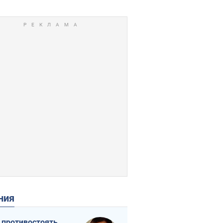
ения
 противостоять