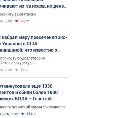
ичивают из-за исков, но денег
ватает
ересчитывают пенсии
70,5 т.
26 07:00
 избрал меру пресечения экс-
у Украины в США
анишиной: что известно о
е полностью удовлетворил
айство прокуратуры
1,3 т.
26 09:50
отминусовали ещё 1330
пантов и сбили более 1800
ийских БПЛА – Генштаб
нность путинской армии сокращается
16,6 т.
8.2026 06:32