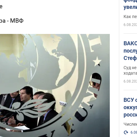
е
увел
не х
Как п
ра - МВФ
6.08.20
ВАКС
посл
Стеф
деле
Суд н
ходат
6.08.20
ВСУ 
окку
росс
Числе
6.0