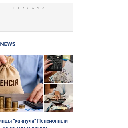
P NEWS
инцы "хакнули" Пенсионный
: выплаты массово