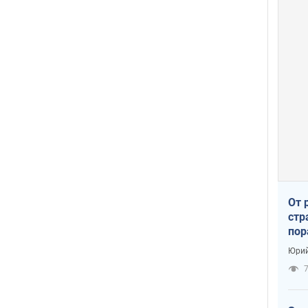
От 
стр
пор
заг
Юрий