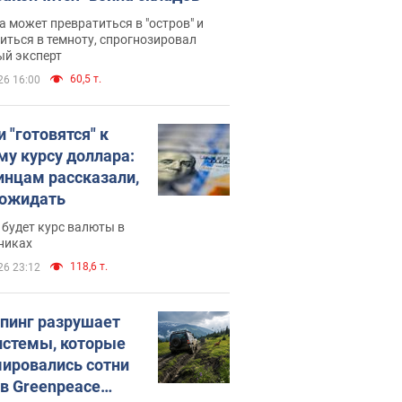
 может превратиться в "остров" и
иться в темноту, спрогнозировал
ый эксперт
60,5 т.
26 16:00
 "готовятся" к
му курсу доллара:
инцам рассказали,
 ожидать
будет курс валюты в
никах
118,6 т.
26 23:12
пинг разрушает
истемы, которые
ировались сотни
 в Greenpeace