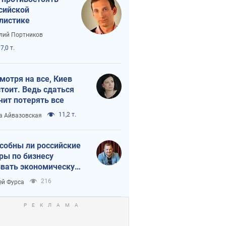
сийской
листике
лий Портников
7,0 т.
мотря на все, Киев
тоит. Ведь сдаться
чит потерять все
11,2 т.
а Айвазовская
собны ли российские
ры по бизнесу
вать экономическую
астрофу?
216
ей Фурса