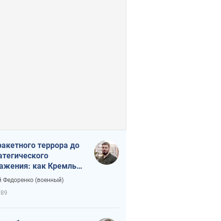
ракетного террора до
атегического
ажения: как Кремль
нал себя в ловушку
 Федоренко (военный)
789