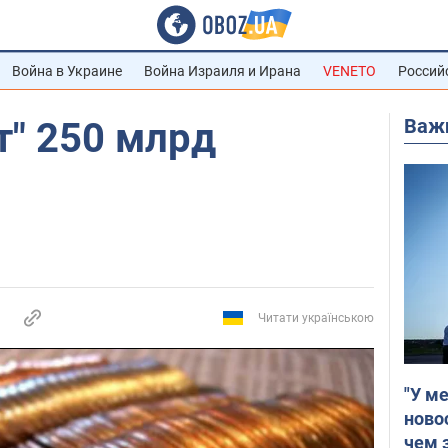
Война в Украине
Война Израиля и Ирана
VENETO
Россий
Важ
т" 250 млрд
Читати українською
"У м
ново
чем 