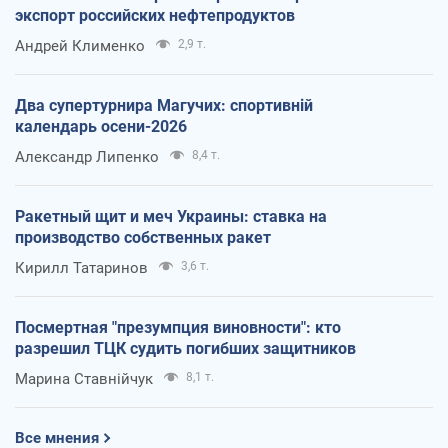
экспорт российских нефтепродуктов
Андрей Клименко
2,9 т.
Два супертурнира Магучих: спортивній
календарь осени-2026
Александр Липенко
8,4 т.
Ракетный щит и меч Украины: ставка на
производство собственных ракет
Кирилл Татаринов
3,6 т.
Посмертная "презумпция виновности": кто
разрешил ТЦК судить погибших защитников
Марина Ставнійчук
8,1 т.
Все мнения