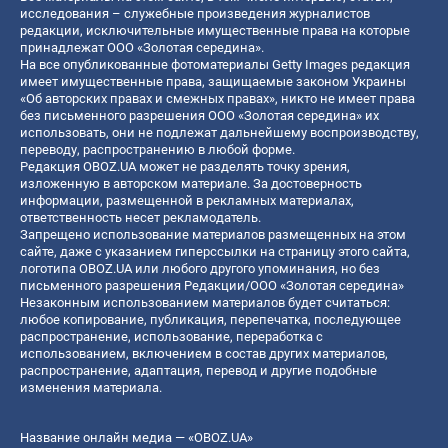
исследования – служебные произведения журналистов
редакции, исключительные имущественные права на которые
принадлежат ООО «Золотая середина».
На все опубликованные фотоматериалы Getty Images редакция
имеет имущественные права, защищаемые законом Украины
«Об авторских правах и смежных правах», никто не имеет права
без письменного разрешения ООО «Золотая середина» их
использовать, они не подлежат дальнейшему воспроизводству,
переводу, распространению в любой форме.
Редакция OBOZ.UA может не разделять точку зрения,
изложенную в авторском материале. За достоверность
информации, размещенной в рекламных материалах,
ответственность несет рекламодатель.
Запрещено использование материалов размещенных на этом
сайте, даже с указанием гиперссылки на страницу этого сайта,
логотипа OBOZ.UA или любого другого упоминания, но без
письменного разрешения Редакции/ООО «Золотая середина»
Незаконным использованием материалов будет считаться:
любое копирование, публикация, перепечатка, последующее
распространение, использование, переработка с
использованием, включением в состав других материалов,
распространение, адаптация, перевод и другие подобные
изменения материала.
Название онлайн медиа — «OBOZ.UA»