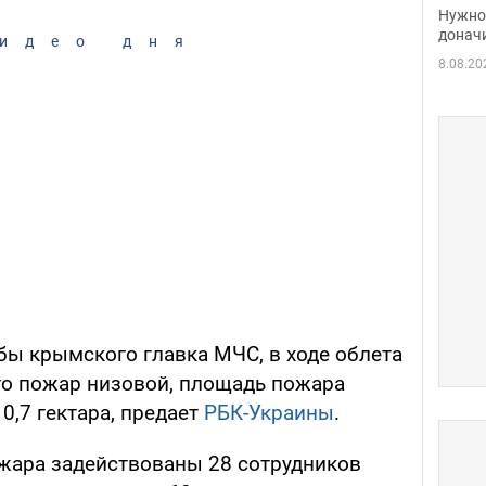
судь
Нужно 
неож
донач
идео дня
8.08.20
ы крымского главка МЧС, в ходе облета
что пожар низовой, площадь пожара
0,7 гектара, предает
РБК-Украины
.
жара задействованы 28 сотрудников