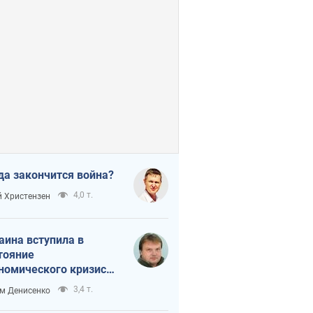
да закончится война?
4,0 т.
 Христензен
аина вступила в
тояние
номического кризиса.
ь ли свет в конце
3,4 т.
м Денисенко
неля?