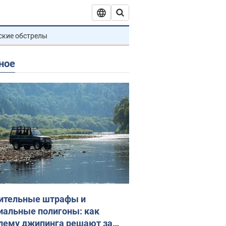
ские обстрелы
ное
ительные штрафы и
иальные полигоны: как
лему джипинга решают за