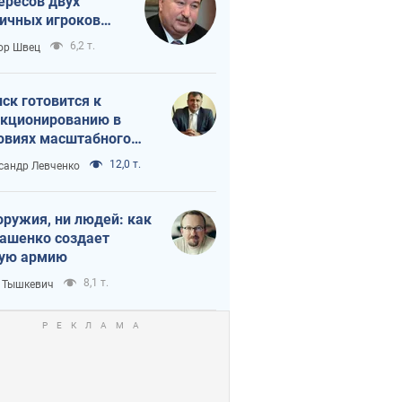
ересов двух
ичных игроков
 тайный план
6,2 т.
ор Швец
мпа и Путина?
ск готовится к
кционированию в
овиях масштабного
нного кризиса
12,0 т.
сандр Левченко
оружия, ни людей: как
ашенко создает
ую армию
8,1 т.
 Тышкевич