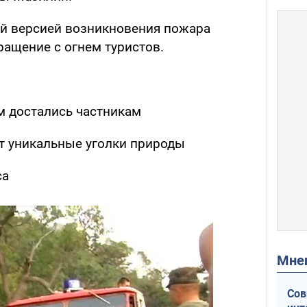
й версией возникновения пожара
ращение с огнем туристов.
м достались частникам
 уникальные уголки природы
са
Мн
Сов