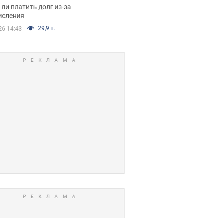
я вынес
ли платить долг из-за
иданное решение
исления
29,9 т.
26 14:43