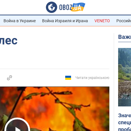
Война в Украине
Война Израиля и Ирана
VENETO
Россий
Важ
 лес
Читати українською
Знач
спец
проб