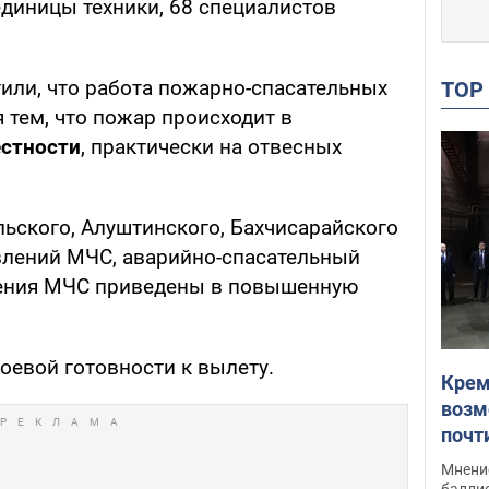
единицы техники, 68 специалистов
тили, что работа пожарно-спасательных
TO
 тем, что пожар происходит в
естности
, практически на отвесных
ского, Алуштинского, Бахчисарайского
влений МЧС, аварийно-спасательный
чения МЧС приведены в повышенную
оевой готовности к вылету.
Крем
возм
почт
Укра
Мнение
баллис