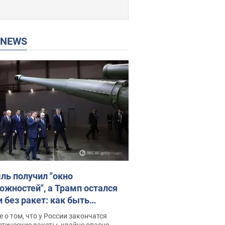
P NEWS
ль получил "окно
ожностей", а Трамп остался
и без ракет: как быть
ине? Интервью с Мельником
 о том, что у России закончатся
тические ракеты, крайне опасно,