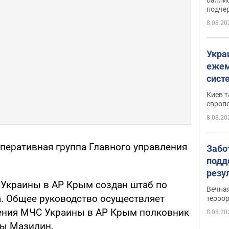
подче
8.08.20
Укра
ежем
сист
Зеле
Киев т
европ
8.08.20
оперативная группа Главного управления
Забо
подд
резу
Украины в АР Крым создан штаб по
обла
Вечна
киев
. Общее руководство осуществляет
терро
ления МЧС Украины в АР Крым полковник
8.08.20
ы Мазилин.