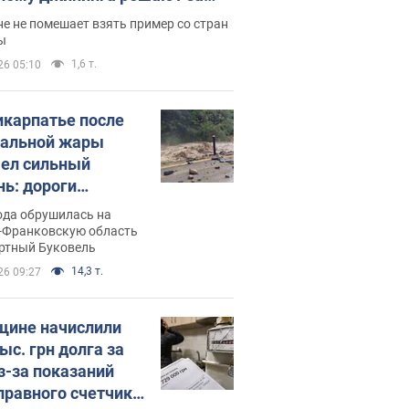
ицей
е не помешает взять пример со стран
ы
1,6 т.
26 05:10
икарпатье после
альной жары
ел сильный
нь: дороги
ратились в реки.
ода обрушилась на
о
-Франковскую область
ортный Буковель
14,3 т.
26 09:27
ине начислили
ыс. грн долга за
из-за показаний
правного счетчика: