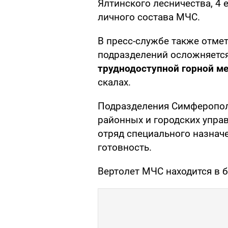
Ялтинского лесничества, 4 
личного состава МЧС.
В пресс-службе также отме
подразделений осложняется
труднодоступной горной м
скалах.
Подразделения Симферополь
районных и городских упра
отряд специального назна
готовность.
Вертолет МЧС находится в б