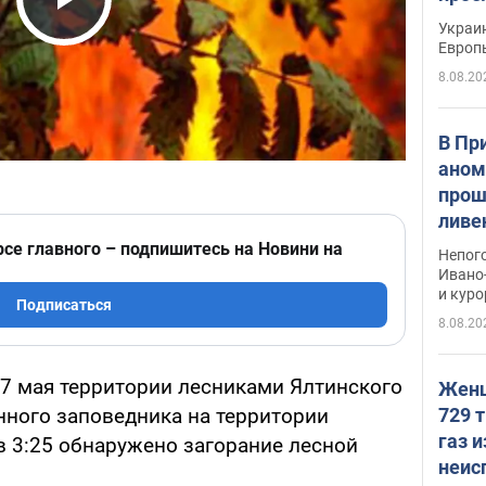
гран
Play Video
Украин
Европ
8.08.20
В Пр
аном
прош
ливе
прев
рсе главного – подпишитесь на Новини на
Непог
Виде
Ивано
и кур
Подписаться
8.08.20
 7 мая территории лесниками Ялтинского
Женщ
729 т
нного заповедника на территории
газ 
в 3:25 обнаружено загорание лесной
неис