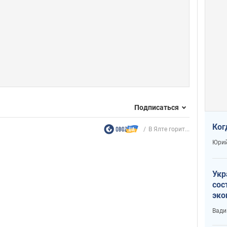
Подписаться
Ког
В Ялте горит...
Юрий
Укр
сос
эко
Ест
Вади
тун