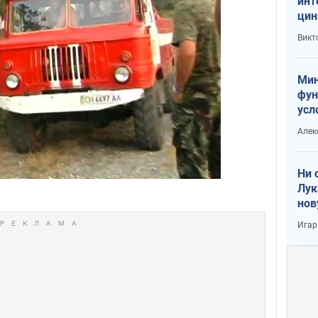
инт
цин
или
Викт
Тра
Мин
фун
усл
вое
Алек
Ни 
Лук
нов
Игар