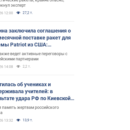
ркнул эксперт
27,2 т.
26 12:00
ина заключила соглашения о
есячной поставке ракет для
емы Patriot из США:
нский раскрыл подробности
акже ведет активные переговоры с
ейскими партнерами
2,2 т.
26 14:08
тилась об учениках и
ерживала учителей: в
льтате удара РФ по Киевской
сти погибли директор
я память жертвам российского
ского лицея, её муж и внук
ра
13,9 т.
26 13:32