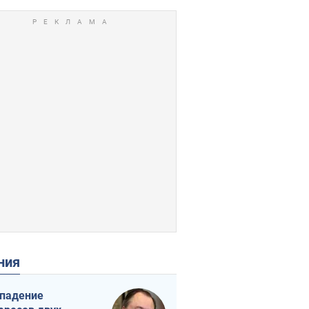
ения
падение