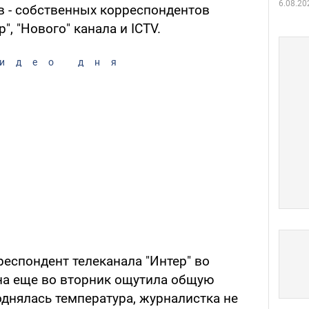
6.08.20
 - собственных корреспондентов
", "Нового" канала и ІСТV.
идео дня
респондент телеканала "Интер" во
на еще во вторник ощутила общую
поднялась температура, журналистка не