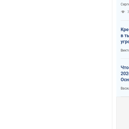
отч
Серг
рак
3
Кре
в т
угр
лог
Викт
Что
202
Осн
нов
Васи