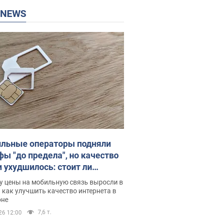
P NEWS
льные операторы подняли
фы "до предела", но качество
и ухудшилось: стоит ли
ваться на цены
у цены на мобильную связь выросли в
 как улучшить качество интернета в
оне
7,6 т.
26 12:00