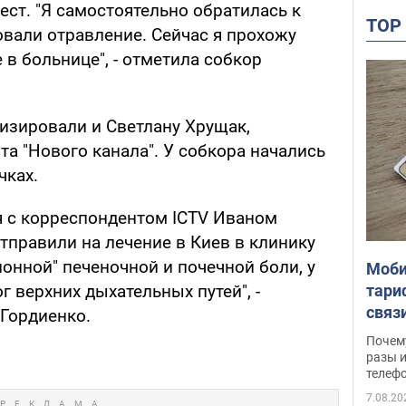
 ест. "Я самостоятельно обратилась к
TO
овали отравление. Сейчас я прохожу
в больнице", - отметила собкор
лизировали и Светлану Хрущак,
а "Нового канала". У собкора начались
чках.
я с корреспондентом ІСТV Иваном
тправили на лечение в Киев в клинику
ионной" печеночной и почечной боли, у
Моби
тари
 верхних дыхательных путей", -
связ
 Гордиенко.
жало
Почем
разы и
телеф
7.08.20