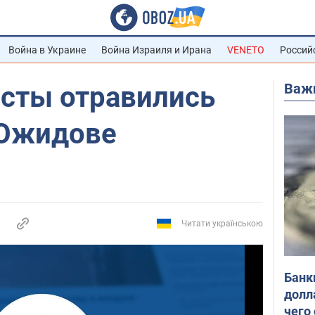
Война в Украине
Война Израиля и Ирана
VENETO
Россий
Важ
сты отравились
 Ожидове
Читати українською
Банк
долл
чего