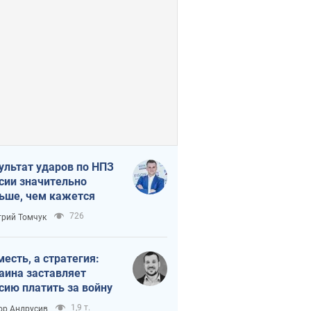
ультат ударов по НПЗ
сии значительно
ьше, чем кажется
726
рий Томчук
месть, а стратегия:
аина заставляет
сию платить за войну
1,9 т.
ор Андрусив