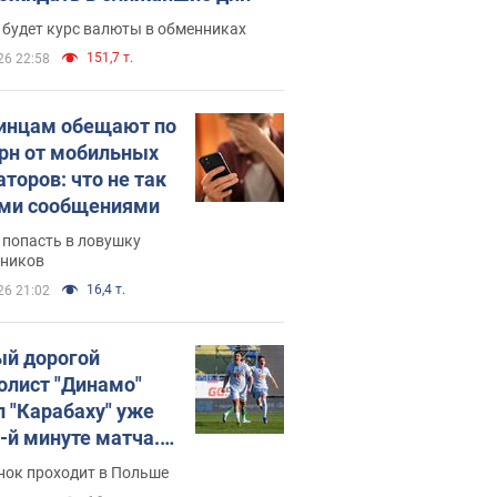
 будет курс валюты в обменниках
151,7 т.
26 22:58
инцам обещают по
грн от мобильных
аторов: что не так
ими сообщениями
 попасть в ловушку
ников
16,4 т.
26 21:02
й дорогой
олист "Динамо"
л "Карабаху" уже
0-й минуте матча.
о
нок проходит в Польше