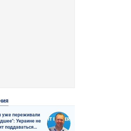
ения
 уже переживали
удшее": Украине не
ит поддаваться