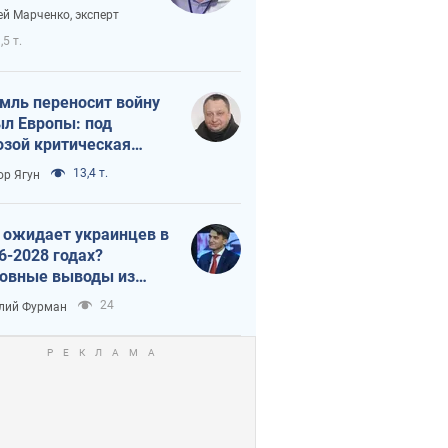
аянию из-за
ей Марченко, эксперт
етного террора
,5 т.
мль переносит войну
ыл Европы: под
озой критическая
истика
13,4 т.
ор Ягун
 ожидает украинцев в
6-2028 годах?
овные выводы из
ых прогнозов от НБУ
24
лий Фурман