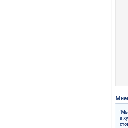
Мн
"Мы
и х
сто