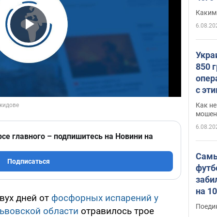
Каким
6.08.20
Play Video
Укра
850 
опер
с эт
Как не
мошен
6.08.20
рсе главного – подпишитесь на Новини на
Самы
Подписаться
футб
заби
на 1
вух дней от
фосфорных испарений у
Виде
Поеди
ьвовской области
отравилось трое