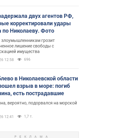
задержала двух агентов РФ,
рые корректировали удары
а по Николаеву. Фото
ь злоумышленникам грозит
ненное лишение свободы с
скацией имущества
696
26 12:58
блево в Николаевской области
зошел взрыв в море: погиб
ина, есть пострадавшие
на, вероятно, подорвался на морской
1,7 т.
26 12:41