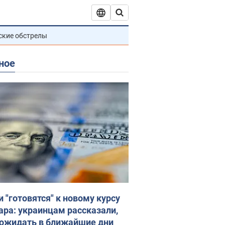
ские обстрелы
ное
и "готовятся" к новому курсу
ара: украинцам рассказали,
 ожидать в ближайшие дни