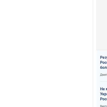
Рез
Рос
бол
Дмит
Не 
Укр
Рос
Викт