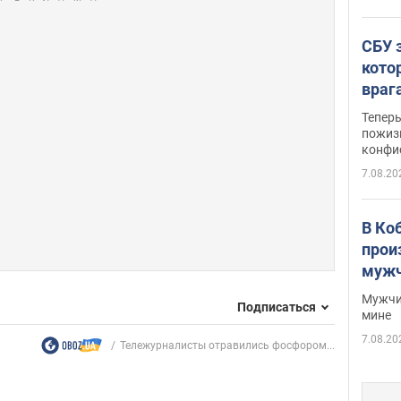
СБУ 
кото
враг
Тепер
пожиз
конфи
7.08.20
В Ко
прои
мужч
Мужчи
Подписаться
мине
7.08.20
Тележурналисты отравились фосфором...