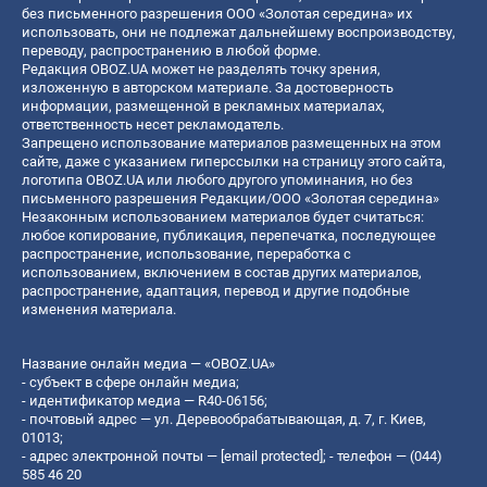
без письменного разрешения ООО «Золотая середина» их
использовать, они не подлежат дальнейшему воспроизводству,
переводу, распространению в любой форме.
Редакция OBOZ.UA может не разделять точку зрения,
изложенную в авторском материале. За достоверность
информации, размещенной в рекламных материалах,
ответственность несет рекламодатель.
Запрещено использование материалов размещенных на этом
сайте, даже с указанием гиперссылки на страницу этого сайта,
логотипа OBOZ.UA или любого другого упоминания, но без
письменного разрешения Редакции/ООО «Золотая середина»
Незаконным использованием материалов будет считаться:
любое копирование, публикация, перепечатка, последующее
распространение, использование, переработка с
использованием, включением в состав других материалов,
распространение, адаптация, перевод и другие подобные
изменения материала.
Название онлайн медиа — «OBOZ.UA»
- субъект в сфере онлайн медиа;
- идентификатор медиа — R40-06156;
- почтовый адрес — ул. Деревообрабатывающая, д. 7, г. Киев,
01013;
- адрес электронной почты —
[email protected]
; - телефон — (044)
585 46 20