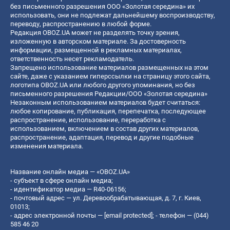
без письменного разрешения ООО «Золотая середина» их
использовать, они не подлежат дальнейшему воспроизводству,
переводу, распространению в любой форме.
Редакция OBOZ.UA может не разделять точку зрения,
изложенную в авторском материале. За достоверность
информации, размещенной в рекламных материалах,
ответственность несет рекламодатель.
Запрещено использование материалов размещенных на этом
сайте, даже с указанием гиперссылки на страницу этого сайта,
логотипа OBOZ.UA или любого другого упоминания, но без
письменного разрешения Редакции/ООО «Золотая середина»
Незаконным использованием материалов будет считаться:
любое копирование, публикация, перепечатка, последующее
распространение, использование, переработка с
использованием, включением в состав других материалов,
распространение, адаптация, перевод и другие подобные
изменения материала.
Название онлайн медиа — «OBOZ.UA»
- субъект в сфере онлайн медиа;
- идентификатор медиа — R40-06156;
- почтовый адрес — ул. Деревообрабатывающая, д. 7, г. Киев,
01013;
- адрес электронной почты —
[email protected]
; - телефон — (044)
585 46 20