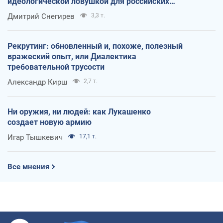
идеологической ловушкой для российских
оккупантов
Дмитрий Снегирев
3,3 т.
Рекрутинг: обновленный и, похоже, полезный
вражеский опыт, или Диалектика
требовательной трусости
Александр Кирш
2,7 т.
Ни оружия, ни людей: как Лукашенко
создает новую армию
Игар Тышкевич
17,1 т.
Все мнения