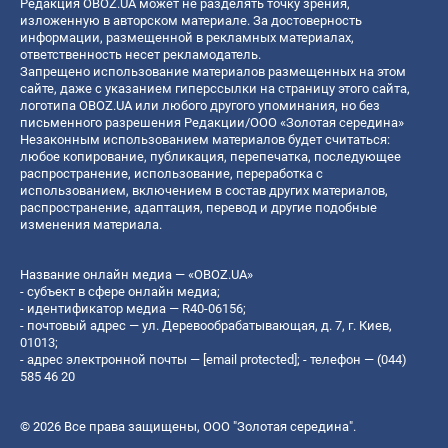
Редакция OBOZ.UA может не разделять точку зрения,
изложенную в авторском материале. За достоверность
информации, размещенной в рекламных материалах,
ответственность несет рекламодатель.
Запрещено использование материалов размещенных на этом
сайте, даже с указанием гиперссылки на страницу этого сайта,
логотипа OBOZ.UA или любого другого упоминания, но без
письменного разрешения Редакции/ООО «Золотая середина»
Незаконным использованием материалов будет считаться:
любое копирование, публикация, перепечатка, последующее
распространение, использование, переработка с
использованием, включением в состав других материалов,
распространение, адаптация, перевод и другие подобные
изменения материала.
Название онлайн медиа — «OBOZ.UA»
- субъект в сфере онлайн медиа;
- идентификатор медиа — R40-06156;
- почтовый адрес — ул. Деревообрабатывающая, д. 7, г. Киев,
01013;
- адрес электронной почты —
[email protected]
; - телефон — (044)
585 46 20
© 2026 Все права защищены, ООО "Золотая середина".