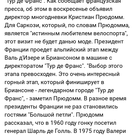
"Тур де Франс". Как сообщает французская
пресса, об этом в воскресенье объявил
директор многодневки Кристиан Прюдомм.
Для Саркози, который, по словам Прюдомма,
является "истинным любителем велоспорта",
этот визит не будет данью моде. Президент
Франции проедет альпийский этап между
Валь д'Изере и Бриансоном в машине с
директоратом "Тур де Франс". "Выбор этого
этапа превосходен. Это очень интересный
горный этап, который финиширует в
Бриансоне - легендарном городе "Тур де
Франс", - заметил Прюдомм. В разное время
президенты Франции не раз становились
гостями "Большой петли". Прюдомм
рассказал, что в 1960 году гонку посетил
генерал Шарль де Голль. В 1975 году Валери