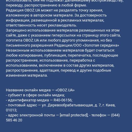
использовать, они не подлежат дальнейшему воспроизводству,
переводу, распространению в любой форме.
Редакция OBOZ.UA может не разделять точку зрения,
изложенную в авторском материале. За достоверность
информации, размещенной в рекламных материалах,
ответственность несет рекламодатель.
Запрещено использование материалов размещенных на этом
сайте, даже с указанием гиперссылки на страницу этого сайта,
логотипа OBOZ.UA или любого другого упоминания, но без
письменного разрешения Редакции/ООО «Золотая середина»
Незаконным использованием материалов будет считаться:
любое копирование, публикация, перепечатка, последующее
распространение, использование, переработка с
использованием, включением в состав других материалов,
распространение, адаптация, перевод и другие подобные
изменения материала.
Название онлайн медиа — «OBOZ.UA»
- субъект в сфере онлайн медиа;
- идентификатор медиа — R40-06156;
- почтовый адрес — ул. Деревообрабатывающая, д. 7, г. Киев,
01013;
- адрес электронной почты —
[email protected]
; - телефон — (044)
585 46 20