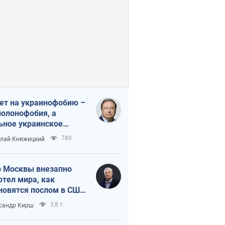
ет на украинофобию –
полонофобия, а
ьное украинское
ударство
789
лай Княжицкий
 Москвы внезапно
отел мира, как
новятся послом в США
овые украинские топ-
3,8 т.
сандр Кирш
тинги