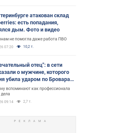
атеринбурге атакован склад
erries: есть попадания,
ялся дым. Фото и видео
янам не помогла даже работа ПВО
10,2 т.
26 07:20
ечательный отец": в сети
казали о мужчине, которого
ия убила ударом по Броварам.
ну вспоминают как профессионала
 дела
2,7 т.
26 09:14