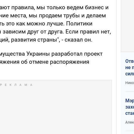
ают правила, мы только ведем бизнес и
ие места, мы продаем трубы и делаем
ть это как можно лучше. Политики
зависим друг от друга. Если правил нет,
ий, развития страны", - сказал он.
мущества Украины разработал проект
Отв
ряжения об отмене распоряжения
не 
сил
гос
Нико
Мэр
зах
ста
и н
Алек
рей