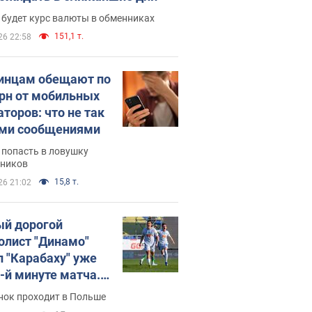
 будет курс валюты в обменниках
151,1 т.
26 22:58
инцам обещают по
грн от мобильных
аторов: что не так
ими сообщениями
 попасть в ловушку
ников
15,8 т.
26 21:02
й дорогой
олист "Динамо"
л "Карабаху" уже
0-й минуте матча.
о
нок проходит в Польше