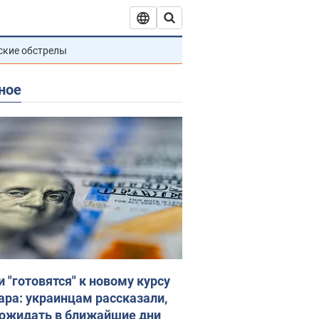
ские обстрелы
ное
и "готовятся" к новому курсу
ара: украинцам рассказали,
 ожидать в ближайшие дни