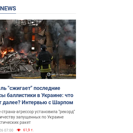
P NEWS
ль "сжигает" последние
сы баллистики в Украине: что
т далее? Интервью с Шарпом
 страна-агрессор установила "рекорд"
личеству запущенных по Украине
стических ракет
61,9 т.
26 07:00