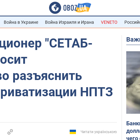
Война в Украине
Война Израиля и Ирана
VENETO
Россий
Важ
ционер "СЕТАБ-
росит
во разъяснить
приватизации НПТЗ
Банк
долл
Читати українською
чего