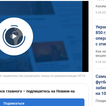
Каким
6.08.20
Укра
850 
опер
Play Video
с эт
Как не
мошен
6.08.20
Самы
футб
заби
рсе главного – подпишитесь на Новини на
на 1
Виде
Поеди
Подписаться