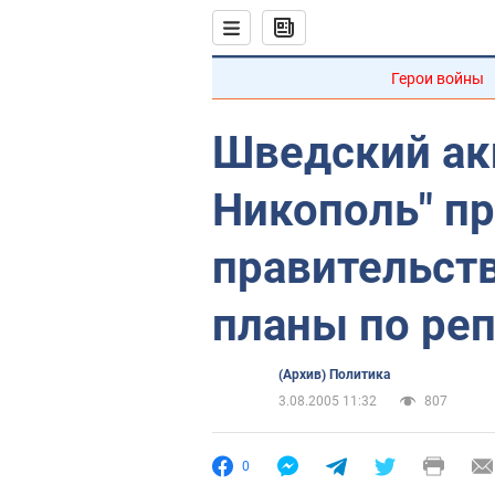
Герои войны
Шведский ак
Никополь" п
правительст
планы по ре
(Архив) Политика
3.08.2005 11:32
807
0