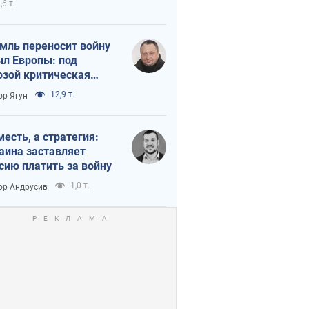
,6 т.
мль переносит войну
ыл Европы: под
озой критическая
истика
12,9 т.
ор Ягун
месть, а стратегия:
аина заставляет
сию платить за войну
1,0 т.
ор Андрусив