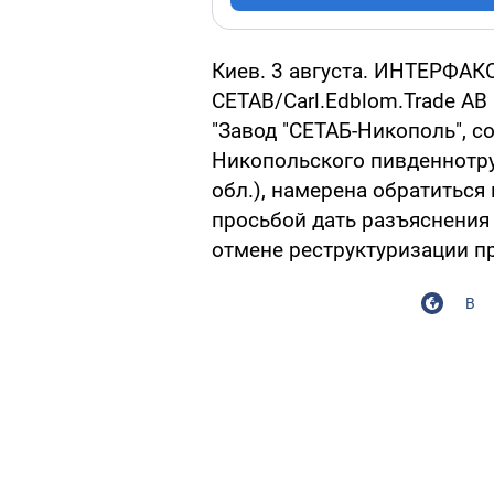
Киев. 3 августа. ИНТЕРФА
CETAB/Carl.Edblom.Trade AB
"Завод "СЕТАБ-Никополь", с
Никопольского пивденнотру
обл.), намерена обратиться
просьбой дать разъяснения
отмене реструктуризации п
В