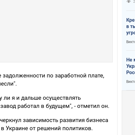
2
Кре
в т
угр
лог
Викт
Не 
Укр
Рос
е задолженности по заработной плате,
Викт
если".
у ли я и дальше осуществлять
завод работал в будущем", - отметил он.
черкнул зависимость развития бизнеса
 в Украине от решений политиков.