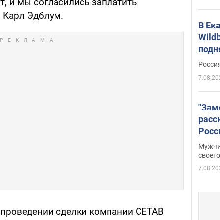
ит, и мы согласились заплатить
л Карл Эдблум.
В Ек
Wildb
подн
Росси
7.08.20
"Зам
расс
Росс
Фото
Мужчи
своего
7.08.20
 проведении сделки компании CETAB