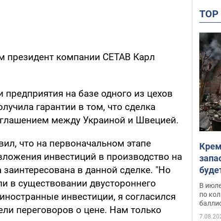
TO
м президент компании CETAB Карл
и предприятия на базе одного из цехов
учила гарантии в том, что сделка
глашением между Украиной и Швецией.
вил, что на первоначальном этапе
Крем
вложения инвестиций в производство на
запа
 заинтересована в данной сделке. "Но
буде
или в существовании двустороннего
В июле
по ко
ностранные инвестиции, я согласился
балли
ели переговоров о цене. Нам только
7.08.20