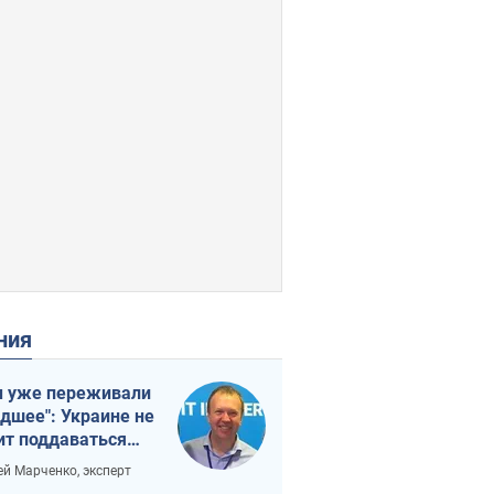
ения
 уже переживали
удшее": Украине не
ит поддаваться
аянию из-за
ей Марченко, эксперт
етного террора