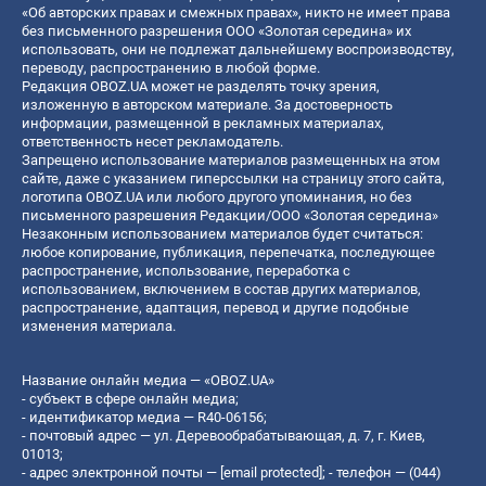
«Об авторских правах и смежных правах», никто не имеет права
без письменного разрешения ООО «Золотая середина» их
использовать, они не подлежат дальнейшему воспроизводству,
переводу, распространению в любой форме.
Редакция OBOZ.UA может не разделять точку зрения,
изложенную в авторском материале. За достоверность
информации, размещенной в рекламных материалах,
ответственность несет рекламодатель.
Запрещено использование материалов размещенных на этом
сайте, даже с указанием гиперссылки на страницу этого сайта,
логотипа OBOZ.UA или любого другого упоминания, но без
письменного разрешения Редакции/ООО «Золотая середина»
Незаконным использованием материалов будет считаться:
любое копирование, публикация, перепечатка, последующее
распространение, использование, переработка с
использованием, включением в состав других материалов,
распространение, адаптация, перевод и другие подобные
изменения материала.
Название онлайн медиа — «OBOZ.UA»
- субъект в сфере онлайн медиа;
- идентификатор медиа — R40-06156;
- почтовый адрес — ул. Деревообрабатывающая, д. 7, г. Киев,
01013;
- адрес электронной почты —
[email protected]
; - телефон — (044)