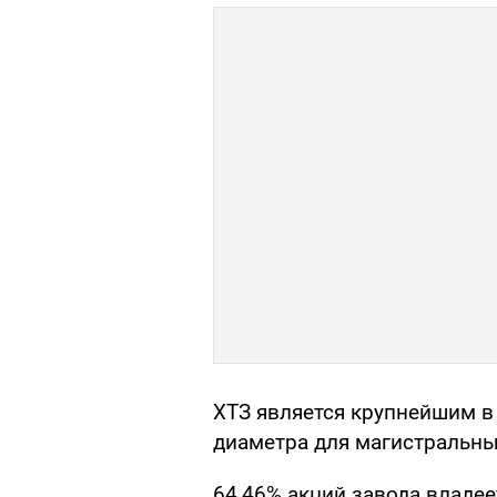
ХТЗ является крупнейшим в
диаметра для магистральны
64,46% акций завода владее