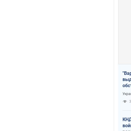
"Ва
выд
обс
дро
Укра
офи
3
КНД
вой