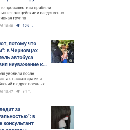
рутке: полиция составила
сто происшествия прибыли
нистративный протокол.
ьные полицейские и следственно-
тивная группа
о
10,6 т.
26 18:40
ют, потому что
ы": в Черновцах
тель автобуса
вил неуважение к
инским военным и
ля уволили после
тился за это.
икта с пассажирами и
лений в адрес военных
о
9,1 т.
26 15:47
следит за
уальностью": в
е консультант