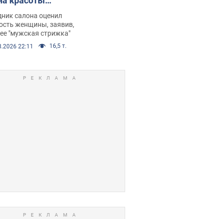
на красоты
рбил женщину
дник салона оценил
е химиотерапии,
ость женщины, заявив,
нее "мужская стрижка"
орелся скандал.
16,5 т.
8.2026 22:11