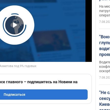
марш
На ме
адми
патрул
опера
Виде
7.08.20
Play Video
"Вою
глуп
води
проя
укра
Водите
попла
конфл
оскорб
Виде
7.08.20
рсе главного – подпишитесь на Новини на
"Не 
Подписаться
секс
Киев