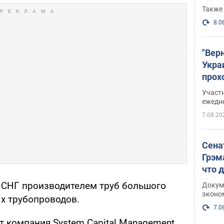
Также 
8.0
"Вер
Укра
прох
плак
Участ
ежедн
7.08.20
Сена
Грэм
что 
 СНГ производителем труб большого
Докум
эконо
х трубопроводов.
7.0
т компания System Capital Management