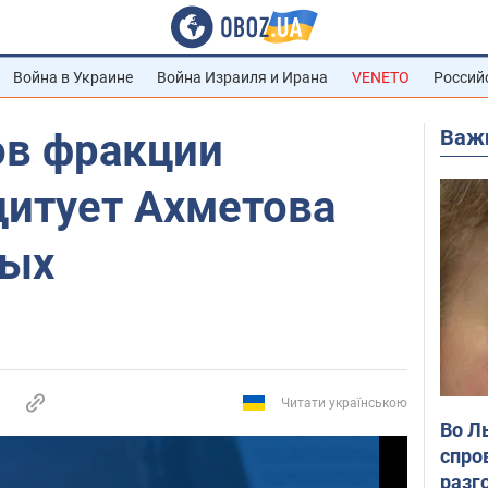
Война в Украине
Война Израиля и Ирана
VENETO
Россий
Важ
ов фракции
дитует Ахметова
вых
Читати українською
Во Л
спро
разг