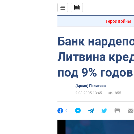
Герои войны
Банк нардеп
Литвина кре
под 9% годо
(Архив) Политика
2.08.2005 13:45
855
0