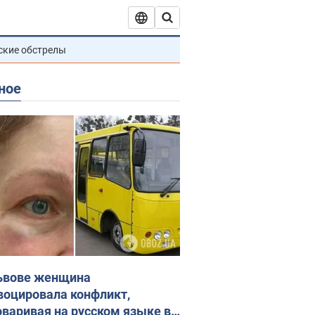
ские обстрелы
ное
ьвове женщина
воцировала конфликт,
оваривая на русском языке в