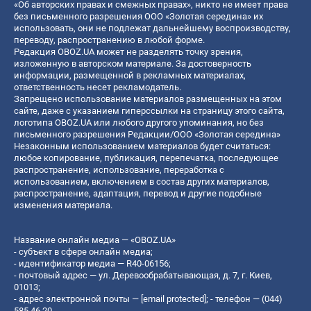
«Об авторских правах и смежных правах», никто не имеет права
без письменного разрешения ООО «Золотая середина» их
использовать, они не подлежат дальнейшему воспроизводству,
переводу, распространению в любой форме.
Редакция OBOZ.UA может не разделять точку зрения,
изложенную в авторском материале. За достоверность
информации, размещенной в рекламных материалах,
ответственность несет рекламодатель.
Запрещено использование материалов размещенных на этом
сайте, даже с указанием гиперссылки на страницу этого сайта,
логотипа OBOZ.UA или любого другого упоминания, но без
письменного разрешения Редакции/ООО «Золотая середина»
Незаконным использованием материалов будет считаться:
любое копирование, публикация, перепечатка, последующее
распространение, использование, переработка с
использованием, включением в состав других материалов,
распространение, адаптация, перевод и другие подобные
изменения материала.
Название онлайн медиа — «OBOZ.UA»
- субъект в сфере онлайн медиа;
- идентификатор медиа — R40-06156;
- почтовый адрес — ул. Деревообрабатывающая, д. 7, г. Киев,
01013;
- адрес электронной почты —
[email protected]
; - телефон — (044)
585 46 20