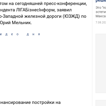
реше
этом на сегодняшней пресс-конференции,
росс
Это "
ндента ЛІГАБізнесІнформ, заявил
дрон
эстети
о-Западной железной дороги (ЮЗЖД) по
Макса
Юрий Мельник.
7.08.20
идео дня
финансирование постройки на