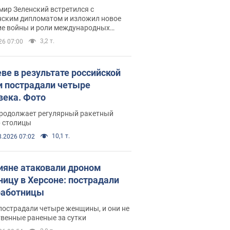
рвью с Безсмертным
ир Зеленский встретился с
нским дипломатом и изложил новое
ие войны и роли международных
ров в борьбе с Россией
3,2 т.
26 07:00
еве в результате российской
и пострадали четыре
века. Фото
продолжает регулярный ракетный
р столицы
10,1 т.
8.2026 07:02
ияне атаковали дроном
ницу в Херсоне: пострадали
аботницы
пострадали четыре женщины, и они не
венные раненые за сутки