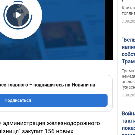
Как на
топли
7.08.20
Play Video
"Бел
явля
собс
Трам
прио
Трамп 
стро
немед
апелля
баль
рсе главного – подпишитесь на Новини на
"ужас
стои
7.08.20
долл
Подписаться
Войн
такт
ая администрация железнодорожного
пока
ізниця" закупит 156 новых