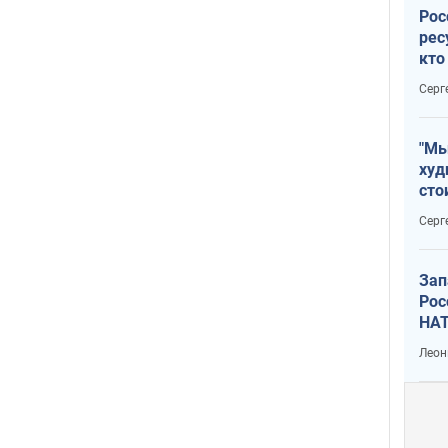
Рос
рес
кто
дик
Серг
"Мы
худ
сто
отч
Серг
рак
Зап
Рос
НАТ
Леон