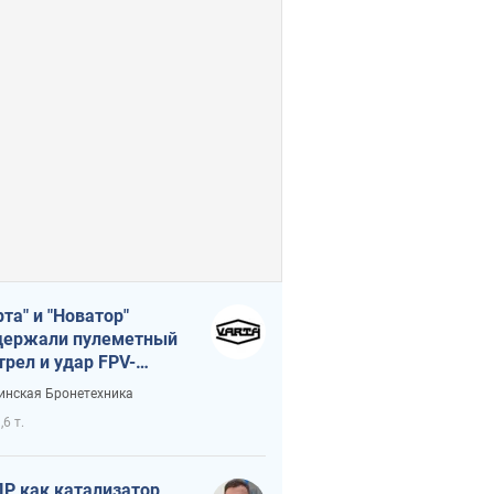
рта" и "Новатор"
ержали пулеметный
трел и удар FPV-
на, сохранив жизнь
инская Бронетехника
церу ВСУ
,6 т.
Р как катализатор