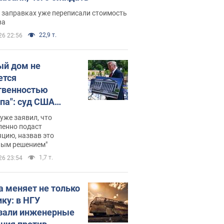
 заправках уже переписали стоимость
ва
22,9 т.
26 22:56
ый дом не
ется
твенностью
па": суд США
становил
уже заявил, что
ительство
ленно подаст
цию, назвав это
ного зала
ным решением"
мостью 400 млн
1,7 т.
26 23:54
аров
а меняет не только
ику: в НГУ
зали инженерные