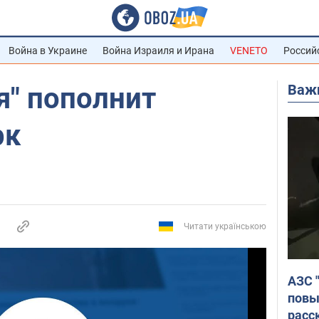
Война в Украине
Война Израиля и Ирана
VENETO
Россий
Важ
я" пополнит
рк
Читати українською
АЗС 
повы
расс