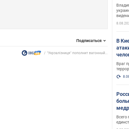
Инте
Владим
украи
виден
партне
8.08.20
В Ки
Подписаться
атак
"Укрзалізниця" пополнит вагонный...
чело
Враг 
терро
8.0
Росс
боль
медр
Всего 
единст