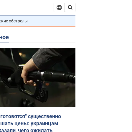
ские обстрелы
ное
"готовятся" существенно
шать цены: украинцам
казали, чего ожидать