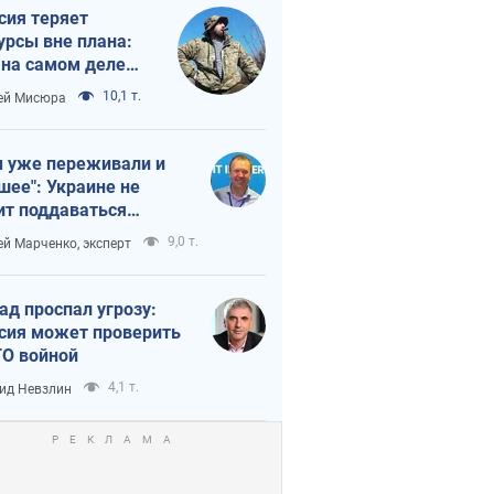
сия теряет
урсы вне плана:
 на самом деле
тует темп войны
10,1 т.
ей Мисюра
 уже переживали и
шее": Украине не
ит поддаваться
аянию из-за
9,0 т.
ей Марченко, эксперт
етного террора
ад проспал угрозу:
сия может проверить
О войной
4,1 т.
ид Невзлин