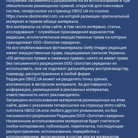
получении письменного разрешения на их использование и при
обязательном размещении прямой, открытой для поисковых
систем, гиперссылки на страницу OBOZ.UA по ссылке
https://www.obozrevatel.com
, на которой размещен оригинальный
материал в первом абзаце материала.
Все материалы на этом сайте, в том числе интервью, статьи,
исследования – служебные произведения журналистов
редакции, исключительные имущественные права на которые
принадлежат ООО «Золотая середина».
На все опубликованные фотоматериалы Getty Images редакция
имеет имущественные права, защищаемые законом Украины
«Об авторских правах и смежных правах», никто не имеет права
без письменного разрешения ООО «Золотая середина» их
использовать, они не подлежат дальнейшему воспроизводству,
переводу, распространению в любой форме.
Редакция OBOZ.UA может не разделять точку зрения,
изложенную в авторском материале. За достоверность
информации, размещенной в рекламных материалах,
ответственность несет рекламодатель.
Запрещено использование материалов размещенных на этом
сайте, даже с указанием гиперссылки на страницу этого сайта,
логотипа OBOZ.UA или любого другого упоминания, но без
письменного разрешения Редакции/ООО «Золотая середина»
Незаконным использованием материалов будет считаться:
любое копирование, публикация, перепечатка, последующее
распространение, использование, переработка с
использованием, включением в состав других материалов,