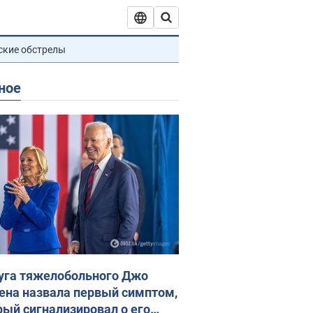
ские обстрелы
ное
уга тяжелобольного Джо
ена назвала первый симптом,
рый сигнализировал о его