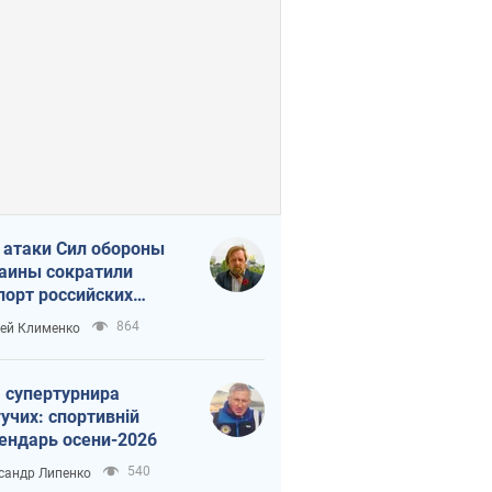
 атаки Сил обороны
аины сократили
порт российских
тепродуктов
864
ей Клименко
 супертурнира
учих: спортивній
ендарь осени-2026
540
сандр Липенко