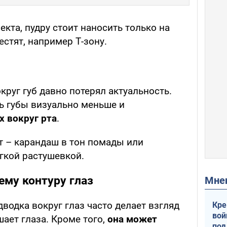
кта, пудру стоит наносить только на
естят, например Т-зону.
руг губ давно потерял актуальность.
ь губы визуально меньше и
 вокруг рта
.
 – карандаш в тон помады или
ягкой растушевкой.
ему контуру глаз
Мн
дводка вокруг глаз часто делает взгляд
Кре
вой
ает глаза. Кроме того,
она может
под