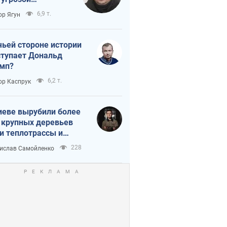
тическая
6,9 т.
ор Ягун
истика
чьей стороне истории
тупает Дональд
мп?
6,2 т.
ор Каспрук
иеве вырубили более
 крупных деревьев
и теплотрассы и
реки Генплану
228
ислав Самойленко