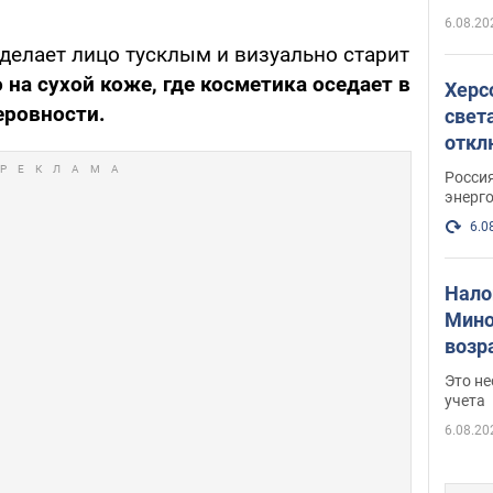
6.08.20
делает лицо тусклым и визуально старит
 на сухой коже, где косметика оседает в
Херс
еровности.
свет
откл
энер
Росси
энерг
6.0
Нало
Мино
возра
нужн
Это н
учета
6.08.20