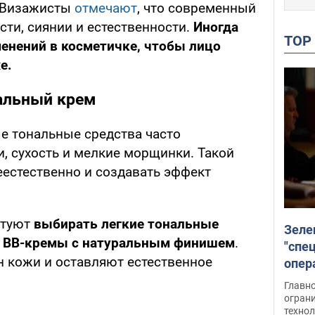
. Визажисты
отмечают
, что современный
сти, сиянии и естественности.
Иногда
TO
енений в косметичке, чтобы лицо
е.
альный крем
е тональные средства часто
, сухость и мелкие морщинки. Такой
естественно и создавать эффект
етуют
выбирать легкие тональные
Зеле
 BB-кремы с натуральным финишем
.
"спе
 кожи и оставляют естественное
опер
зада
Главн
огран
техно