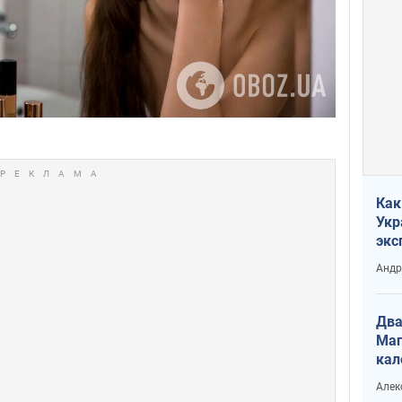
Как
Укр
экс
неф
Андр
Два
Маг
кал
Алек