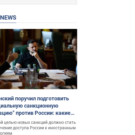
P NEWS
нский поручил подготовить
циальную санкционную
ацию" против России: какие
чи поставил президент. Фото
ой целью новых санкций должно стать
ичение доступа России к иностранным
логиям