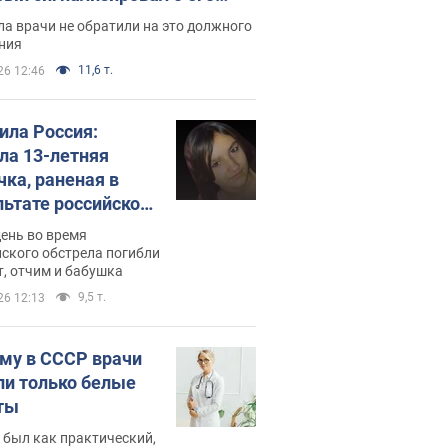
ессивном" раке
а врачи не обратили на это должного
ния
11,6 т.
26 12:46
била Россия:
ла 13-летняя
чка, раненая в
льтате российской
и на Сумскую
день во время
сть. Фото
ского обстрела погибли
т, отчим и бабушка
9,5 т.
26 12:13
му в СССР врачи
ли только белые
ты
 был как практический,