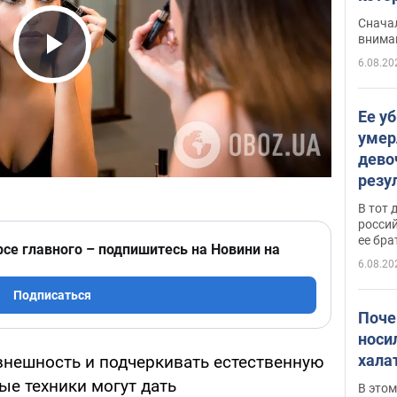
"агр
Сначал
внима
6.08.20
Play Video
Ее у
умер
дево
резу
атак
В тот 
обла
россий
ее бра
рсе главного – подпишитесь на Новини на
6.08.20
Подписаться
Поче
носи
хала
нешность и подчеркивать естественную
ые техники могут дать
В этом