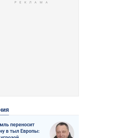
ения
мль переносит
ну в тыл Европы:
 угрозой