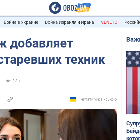
Война в Украине
Война Израиля и Ирана
VENETO
Россий
Важ
ж добавляет
устаревших техник
9,8 т.
Читати українською
Супр
Байд
кото