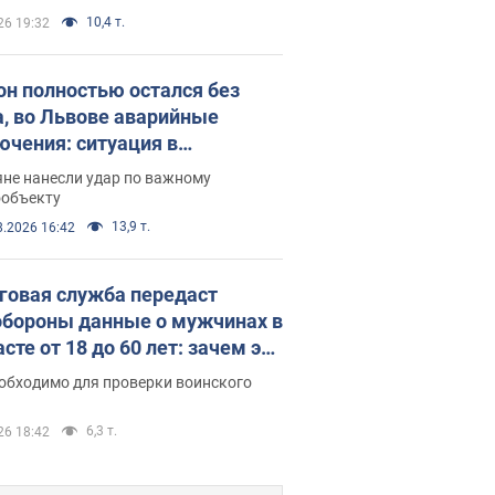
10,4 т.
26 19:32
он полностью остался без
а, во Львове аварийные
ючения: ситуация в
госистеме 6 августа
яне нанесли удар по важному
ообъекту
13,9 т.
8.2026 16:42
говая служба передаст
бороны данные о мужчинах в
сте от 18 до 60 лет: зачем это
о
еобходимо для проверки воинского
6,3 т.
26 18:42