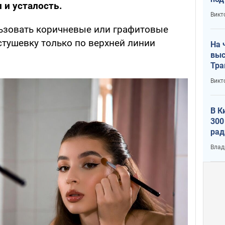
 и усталость.
кри
Викт
лог
ьзовать коричневые или графитовые
стушевку только по верхней линии
На 
выс
Тра
Викт
В К
300
рад
воп
Влад