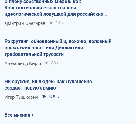
В плену собственных мифов: как
Константиновка стала главной
идеологической ловушкой для российских
оккупантов
Дмитрий Снегирев
2,8 т.
Рекрутинг: обновленный и, похоже, полезный
вражеский опыт, или Диалектика
требовательной трусости
Александр Кирш
2,3 т.
Ни оружия, ни людей: как Лукашенко
создает новую армию
Игар Тышкевич
16,9 т.
Все мнения