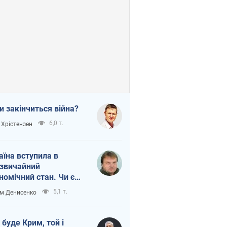
и закінчиться війна?
6,0 т.
 Хрістензен
аїна вступила в
звичайний
номічний стан. Чи є
тло вкінці тунелю?
5,1 т.
м Денисенко
 буде Крим, той і