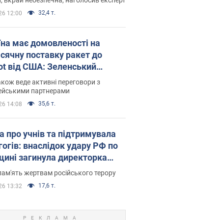
32,4 т.
26 12:00
їна має домовленості на
сячну поставку ракет до
iot від США: Зеленський
рив подробиці
акож веде активні переговори з
ейськими партнерами
35,6 т.
26 14:08
а про учнів та підтримувала
гогів: внаслідок удару РФ по
щині загинула директорка
ького ліцею, її чоловік та онук
пам'ять жертвам російського терору
17,6 т.
26 13:32