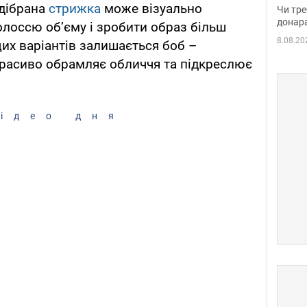
судд
ідібрана
стрижка
може візуально
Чи тре
неоч
донар
олоссю об’єму і зробити образ більш
8.08.20
их варіантів залишається боб –
красиво обрамляє обличчя та підкреслює
ідео дня