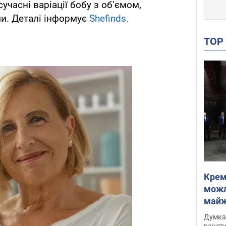
часні варіації бобу з об’ємом,
ми. Деталі інформує
Shefinds.
TO
Крем
можл
майже
Інте
Думка,
ракети