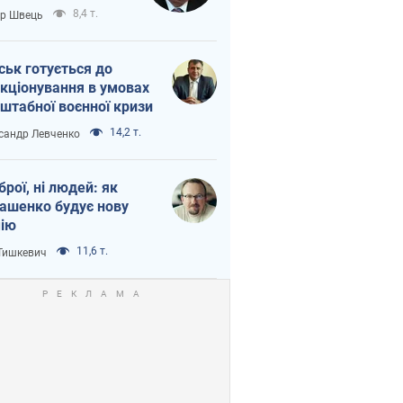
тіна?
8,4 т.
ор Швець
ськ готується до
кціонування в умовах
штабної воєнної кризи
14,2 т.
сандр Левченко
зброї, ні людей: як
ашенко будує нову
ію
11,6 т.
 Тишкевич