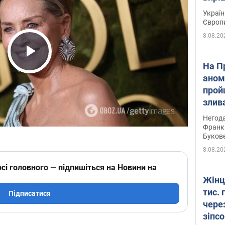
Україн
Європ
8.08.20
Play Video
На П
аном
прой
злив
пере
Негода
річки
Франк
Буков
8.08.20
сі головного — підпишіться на Новини на
Жінц
тис. 
Підписатися
чере
зіпс