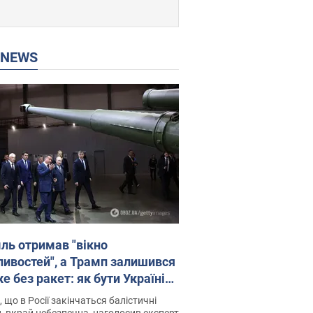
P NEWS
ль отримав "вікно
ивостей", а Трамп залишився
 без ракет: як бути Україні?
рв’ю з Мельником
 що в Росії закінчаться балістичні
, вкрай небезпечна, наголосив експерт