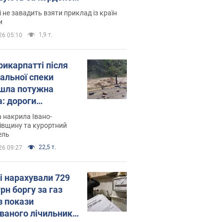
і не завадить взяти приклад із країн
и
1,9 т.
26 05:10
рикарпатті після
альної спеки
шла потужна
а: дороги
творились на
 накрила Івано-
. Відео
івщину та курортний
ель
22,5 т.
26 09:27
і нарахували 729
грн боргу за газ
з покази
ованого лічильника: