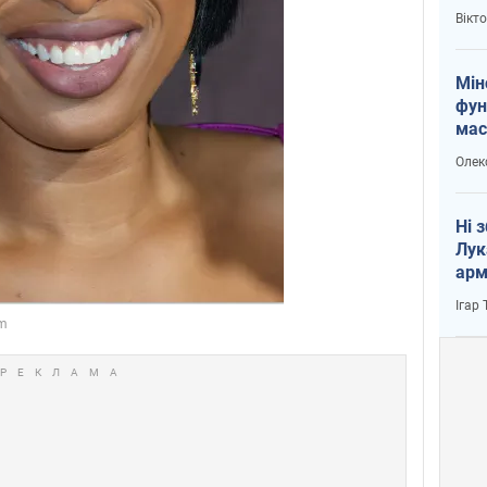
і Пу
Вікт
Мін
фун
мас
Олек
Ні 
Лук
арм
Ігар