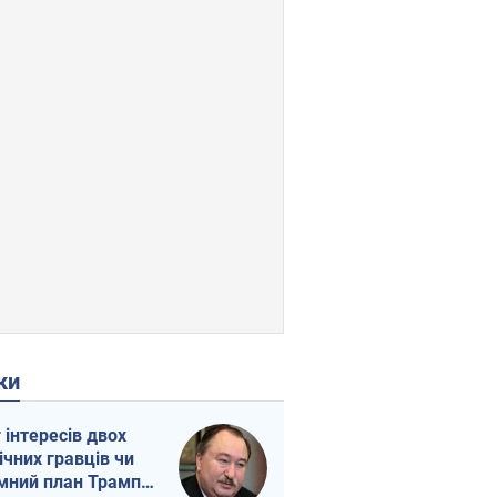
ки
г інтересів двох
ічних гравців чи
мний план Трампа