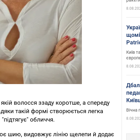
8.08.20
Укра
щомі
Patr
розк
Київ т
європ
8.08.20
Дбал
педа
Київ
 якій волосся ззаду коротше, а спереду
київс
Вічна 
дяки такій формі створюється легка
 "підтягує" обличчя.
8.08.20
лює шию, видовжує лінію щелепи й додає