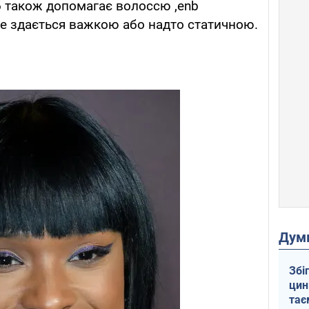
об також допомагає волоссю ,enb
е здається важкою або надто статичною.
Дум
Збі
цин
тає