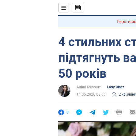
Герої вій
4 стильних с
підтягнуть в
50 років
Аліна Мілсент
Lady Oboz
14.05.2026 08:00
2 хвилин
0