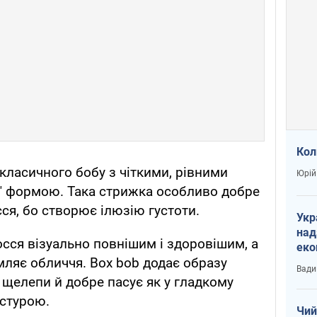
Кол
 класичного бобу з чіткими, рівними
Юрій
ю" формою. Така стрижка особливо добре
ся, бо створює ілюзію густоти.
Укр
над
осся візуально повнішим і здоровішим, а
еко
мляє обличчя. Box bob додає образу
сві
Вади
 щелепи й добре пасує як у гладкому
кстурою.
Чий