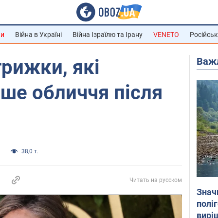
ни
Війна в Україні
Війна Ізраїлю та Ірану
VENETO
Російськ
Важ
трижки, які
аше обличчя після
и
38,0 т.
Читать на русском
Знач
полі
вирі