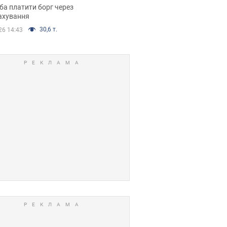
я ухвалив
ба платити борг через
ікуване рішення
ахування
30,6 т.
26 14:43