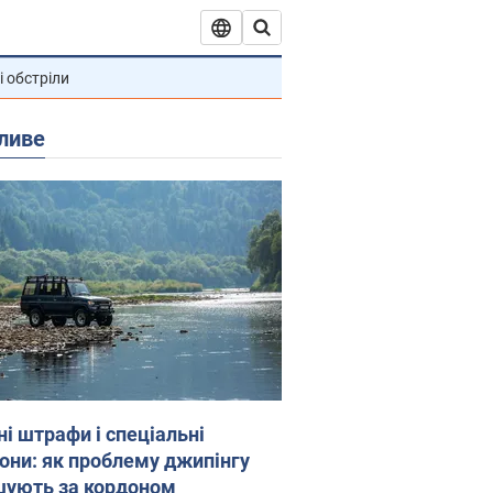
і обстріли
ливе
ні штрафи і спеціальні
гони: як проблему джипінгу
шують за кордоном