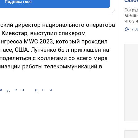
сало
Подписаться
оско
Сотру
посл
внешн
что у 
разг
еский директор национального оператора
Фото
7.0
 Киевстар, выступил спикером
онгресса MWC 2023, который проходил
Вегасе, США. Лутченко был приглашен на
поделиться с коллегами со всего мира
низации работы телекоммуникаций в
идео дня