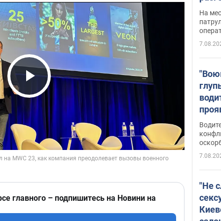
марш
На ме
адми
патрул
опера
Виде
7.08.20
"Вою
глуп
Play Video
води
проя
укра
Водите
попла
конфл
оскорб
Виде
7.08.20
"Не 
секс
рсе главного – подпишитесь на Новини на
Киев