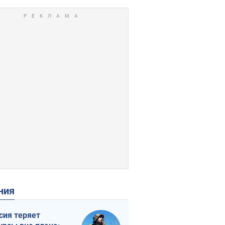
ения
сия теряет