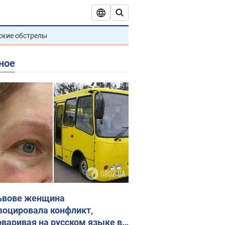
ские обстрелы
ное
ьвове женщина
воцировала конфликт,
оваривая на русском языке в