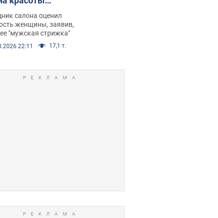
на красоты
рбил женщину
дник салона оценил
е химиотерапии,
ость женщины, заявив,
нее "мужская стрижка"
орелся скандал.
17,1 т.
8.2026 22:11