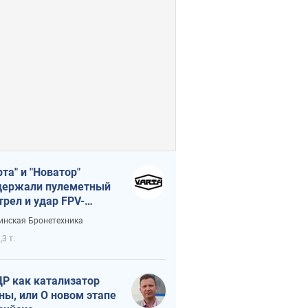
рта" и "Новатор"
ержали пулеметный
трел и удар FPV-
на, сохранив жизнь
инская Бронетехника
церу ВСУ
,3 т.
Р как катализатор
ны, или О новом этапе