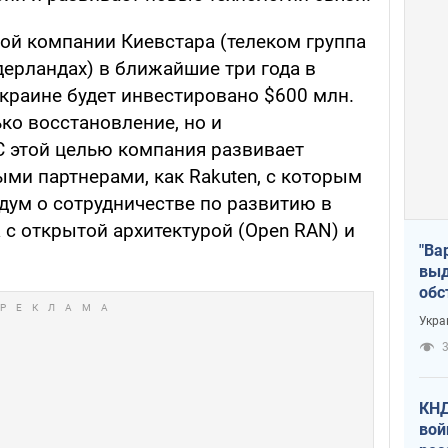
ой компании Киевстара (телеком группа
ерландах) в ближайшие три года в
краине будет инвестировано $600 млн.
ко восстановление, но и
С этой целью компания развивает
ми партнерами, как Rakuten, с которым
ум о сотрудничестве по развитию в
 с открытой архитектурой (Open RAN) и
"Ва
выд
обс
дро
Укра
офи
3
КНД
вой