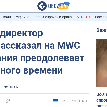
Война в Украине
Война Израиля и Ирана
VENETO
Россий
Важ
 директор
рассказал на MWC
ания преодолевает
ного времени
18,8 т.
Во Л
спро
Читати українською
разг