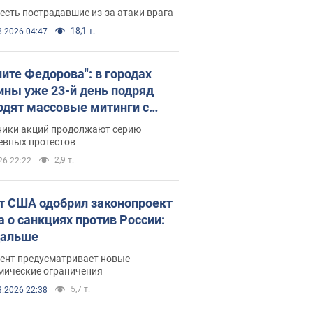
есть пострадавшие из-за атаки врага
18,1 т.
8.2026 04:47
ните Федорова": в городах
ины уже 23-й день подряд
одят массовые митинги с
атами. Фото и видео
ники акций продолжают серию
евных протестов
2,9 т.
26 22:22
т США одобрил законопроект
а о санкциях против России:
дальше
ент предусматривает новые
мические ограничения
5,7 т.
8.2026 22:38