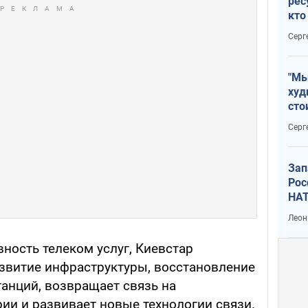
рес
кто
дик
Серг
"Мы
худ
сто
отч
Серг
рак
Зап
Рос
НАТ
Леон
ность телеком услуг, Киевстар
азвитие инфраструктуры, восстановление
анций, возвращает связь на
ии и развивает новые технологии связи.