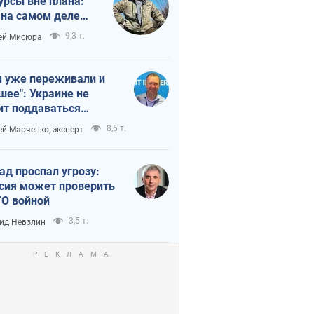
урсы вне плана:
 на самом деле
тует темп войны
9,3 т.
ей Мисюра
 уже переживали и
шее": Украине не
ит поддаваться
аянию из-за
8,6 т.
ей Марченко, эксперт
етного террора
ад проспал угрозу:
сия может проверить
О войной
3,5 т.
ид Невзлин