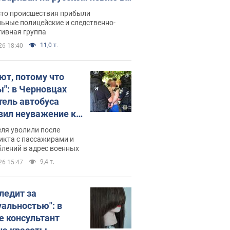
рутке: полиция составила
сто происшествия прибыли
нистративный протокол.
ьные полицейские и следственно-
тивная группа
о
11,0 т.
26 18:40
ют, потому что
ы": в Черновцах
тель автобуса
вил неуважение к
инским военным и
ля уволили после
тился за это.
икта с пассажирами и
лений в адрес военных
о
9,4 т.
26 15:47
следит за
уальностью": в
е консультант