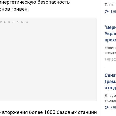
энергетическую безопасность
Также 
нов гривен.
8.0
"Вер
Укра
прох
плак
Участ
ежедн
7.08.20
Сена
Грэм
что 
Докум
эконо
7.0
 вторжения более 1600 базовых станций