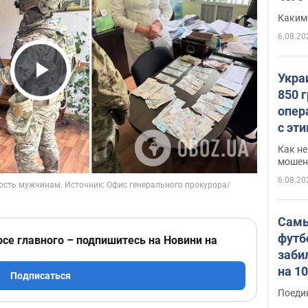
Каким
6.08.20
Укра
Play Video
850 
опер
с эт
Как не
мошен
6.08.20
Самы
футб
рсе главного – подпишитесь на Новини на
заби
на 1
Подписаться
Виде
Поеди