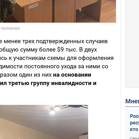
е менее трех подтвержденных случаев
общую сумму более $9 тыс. В двух
сь к участникам схемы для оформления
димости постоянного ухода за ними со
разом один из них
на основании
ил третью группу инвалидности и
Мн
Рос
рес
кто
дик
Серг