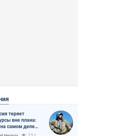
ения
сия теряет
урсы вне плана:
 на самом деле
тует темп войны
2,5 т.
ей Мисюра