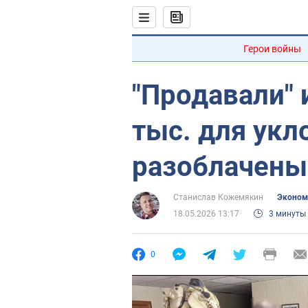
Герои войны
"Продавали" 
тыс. для укл
разоблачены 
Станислав Кожемякин
Эконом
18.05.2026 13:17
3 минуты
0