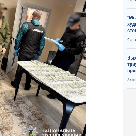
"Мы
худ
сто
отч
Серг
рак
Вых
три
про
хок
Алек