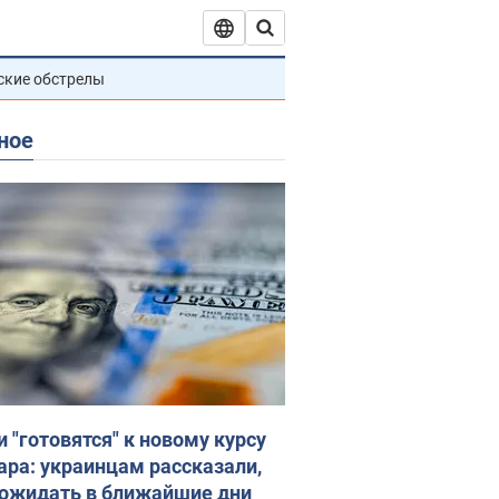
ские обстрелы
ное
и "готовятся" к новому курсу
ара: украинцам рассказали,
 ожидать в ближайшие дни