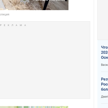
Что
202
Осн
нов
Васи
Рез
Рос
бол
Дмит