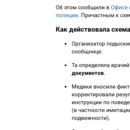
Об этом сообщили в
Офисе 
полиции
. Причастным к схе
Как действовала схем
Организатор подыскив
сообщнице.
Та определяла врачей
документов
.
Медики вносили фикт
корректировали резу
инструкции по повед
(в частности имитаци
подвижности).