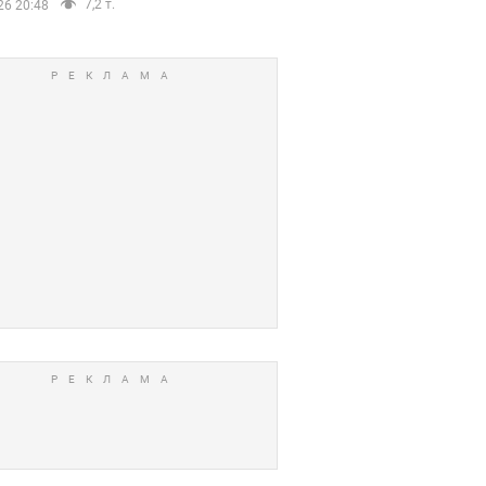
7,2 т.
26 20:48