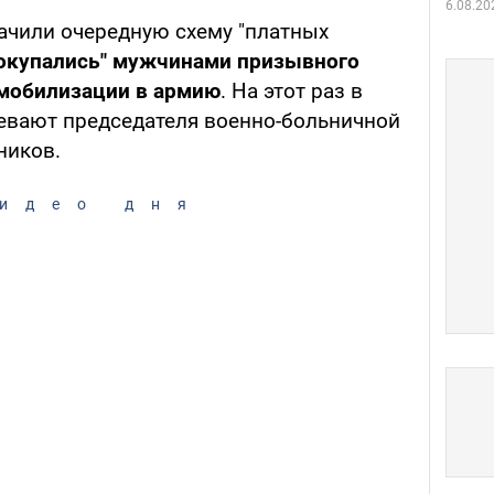
6.08.20
ачили очередную схему "платных
окупались" мужчинами призывного
 мобилизации в армию
. На этот раз в
евают председателя военно-больничной
ников.
идео дня