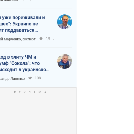
 уже переживали и
шее": Украине не
ит поддаваться
аянию из-за
4,9 т.
ей Марченко, эксперт
етного террора
од в элиту ЧМ и
умф "Сокола": что
исходит в украинском
кее
108
сандр Липенко