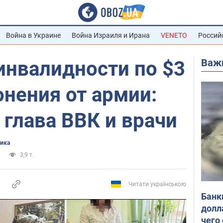
Война в Украине
Война Израиля и Ирана
VENETO
Россий
Важ
инвалидности по $3
онения от армии:
глава ВВК и врачи
ика
3,9 т.
Читати українською
Банк
долл
чего