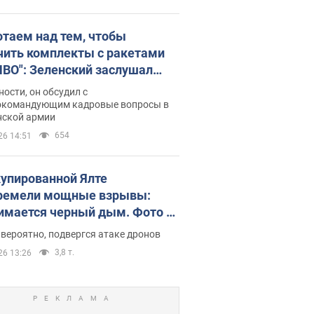
отаем над тем, чтобы
чить комплекты с ракетами
ПВО": Зеленский заслушал
ад Драпатого и объявил о
ности, он обсудил с
х мерах
окомандующим кадровые вопросы в
нской армии
654
26 14:51
купированной Ялте
ремели мощные взрывы:
имается черный дым. Фото и
о
 вероятно, подвергся атаке дронов
3,8 т.
26 13:26