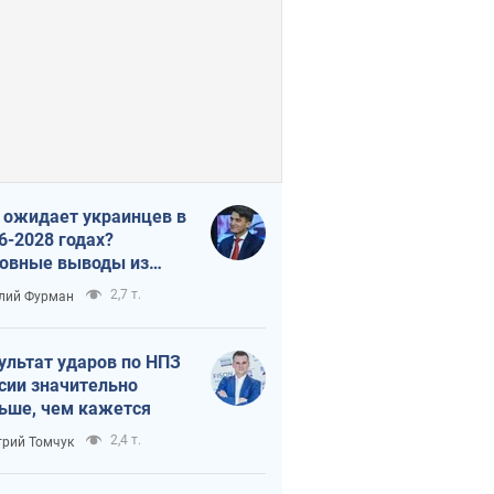
 ожидает украинцев в
6-2028 годах?
овные выводы из
ых прогнозов от НБУ
2,7 т.
лий Фурман
ультат ударов по НПЗ
сии значительно
ьше, чем кажется
2,4 т.
рий Томчук