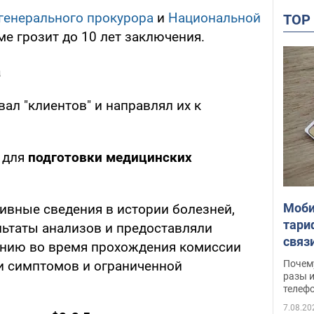
генерального прокурора
и
Национальной
TO
ме грозит до 10 лет заключения.
а
ал "клиентов" и направлял их к
 для
подготовки медицинских
Моби
ивные сведения в истории болезней,
тари
льтаты анализов и предоставляли
связ
ению во время прохождения комиссии
жало
Почем
и симптомов и ограниченной
разы и
телеф
7.08.20