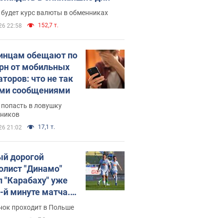
 будет курс валюты в обменниках
152,7 т.
26 22:58
инцам обещают по
грн от мобильных
аторов: что не так
ими сообщениями
 попасть в ловушку
ников
17,1 т.
26 21:02
й дорогой
олист "Динамо"
л "Карабаху" уже
0-й минуте матча.
о
нок проходит в Польше