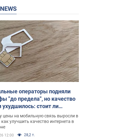
P NEWS
льные операторы подняли
фы "до предела", но качество
и ухудшилось: стоит ли
ваться на цены
у цены на мобильную связь выросли в
 как улучшить качество интернета в
оне
28,2 т.
26 12:00