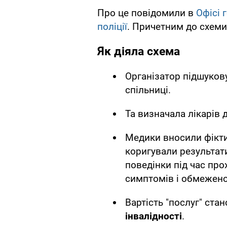
Про це повідомили в
Офісі 
поліції
. Причетним до схеми
Як діяла схема
Організатор підшуковув
спільниці.
Та визначала лікарів 
Медики вносили фіктив
коригували результати
поведінки під час про
симптомів і обмеженої
Вартість "послуг" ста
інвалідності
.