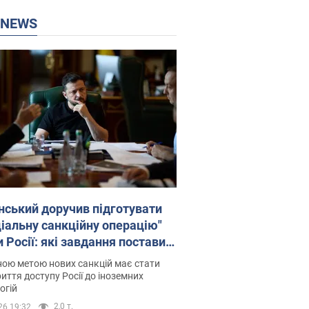
P NEWS
нський доручив підготувати
ціальну санкційну операцію"
 Росії: які завдання поставив
идент. Фото
ою метою нових санкцій має стати
иття доступу Росії до іноземних
огій
2,0 т.
26 19:32