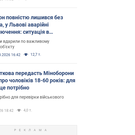
он повністю лишився без
а, у Львові аварійні
лючення: ситуація в
госистемі 6 серпня
ни вдарили по важливому
об'єкту
12,7 т.
8.2026 16:42
ткова передасть Міноборони
про чоловіків 18-60 років: для
 це потрібно
рібно для перевірки військового
4,0 т.
26 18:42