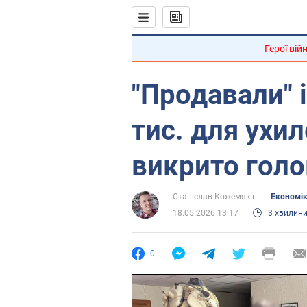
Герої вій
"Продавали" 
тис. для ухил
викрито голо
Станіслав Кожемякін
Економі
18.05.2026 13:17
3 хвилин
0