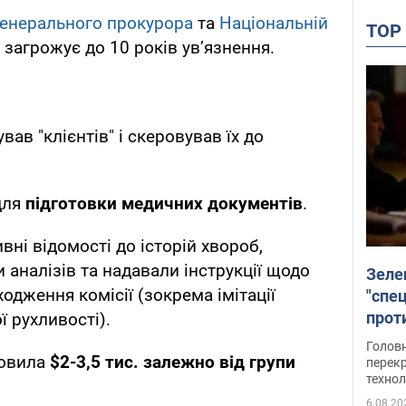
генерального прокурора
та
Національній
TO
 загрожує до 10 років увʼязнення.
ав "клієнтів" і скеровував їх до
для
підготовки медичних документів
.
ні відомості до історій хвороб,
 аналізів та надавали інструкції щодо
Зеле
ходження комісії (зокрема імітації
"спе
проти
 рухливості).
през
Головн
новила
$2-3,5 тис. залежно від групи
перекр
технол
6.08.20