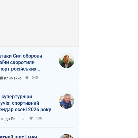
атаки Сил оборони
аїни скоротили
порт російських
топродуктів
648
ій Клименко
 супертурніри
учіх: спортивний
ендар осені 2026 року
438
сандр Липенко
етний щит і меч