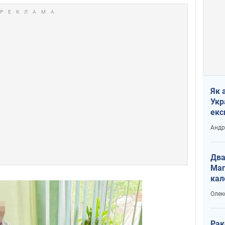
Як 
Укр
екс
наф
Андр
Два
Маг
кал
Олек
Рак