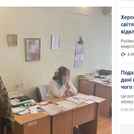
Херс
світл
відк
енер
Росія
енерго
6.0
Пода
дані 
чого
Це пот
обліку
6.08.20