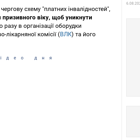
6.08.20
чергову схему "платних інвалідностей",
и призивного віку, щоб уникнути
о разу в організації оборудки
-лікарняної комісії (
ВЛК
) та його
ідео дня