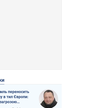
ки
мль переносить
ну в тил Європи:
 загрозою
тична логістика