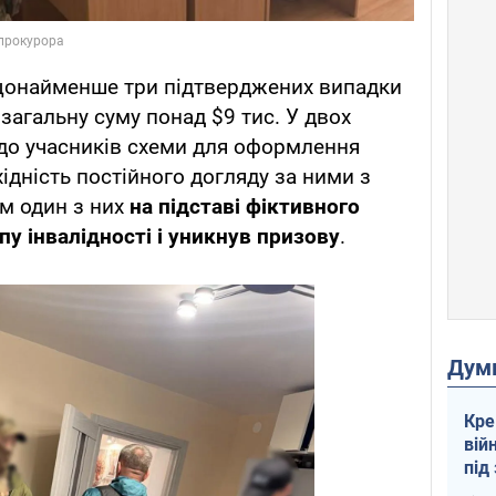
щонайменше три підтверджених випадки
 загальну суму понад $9 тис. У двох
 до учасників схеми для оформлення
ідність постійного догляду за ними з
ом один з них
на підставі фіктивного
пу інвалідності і уникнув призову
.
Дум
Кре
вій
під
кри