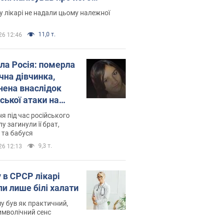
есивний" рак
 лікарі не надали цьому належної
11,0 т.
26 12:46
ила Росія: померла
чна дівчинка,
нена внаслідок
ської атаки на
ину. Фото
ня під час російського
лу загинули її брат,
 та бабуся
9,3 т.
26 12:13
 в СРСР лікарі
ли лише білі халати
у був як практичний,
символічний сенс