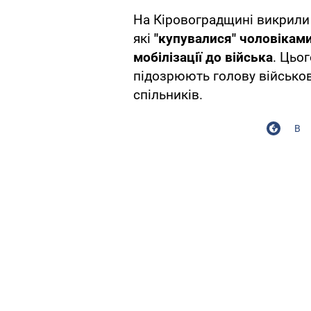
На Кіровоградщині викрили 
які
"купувалися" чоловікам
мобілізації до війська
. Цьог
підозрюють голову військово
спільників.
В