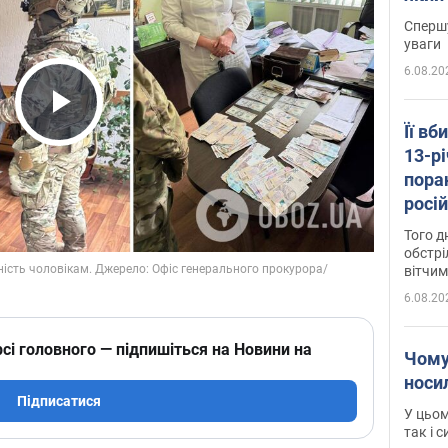
"агр
Спершу
уваги
6.08.20
Play Video
Її вб
13-рі
пора
росій
Сумщ
Того д
обстрі
вітчим
6.08.20
сі головного — підпишіться на Новини на
Чому
носи
Підписатися
У цьом
так і 