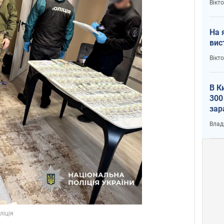
Вікт
На 
вис
Вікт
В К
300
зар
всу
Влад