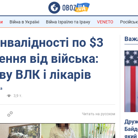
ни
Війна в Україні
Війна Ізраїлю та Ірану
VENETO
Російськ
Важ
інвалідності по $3
ення від війська:
ву ВЛК і лікарів
ка
и
3,9 т.
Читать на русском
Друж
Байд
який