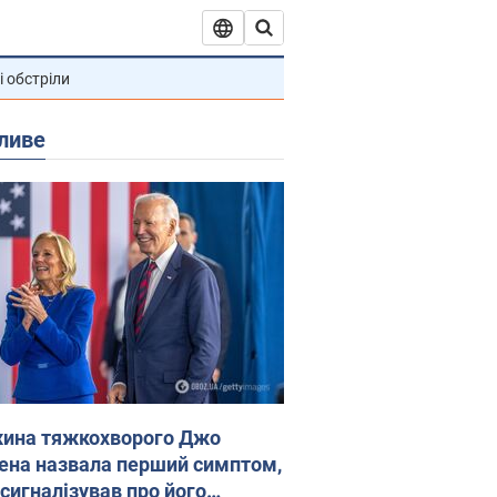
і обстріли
ливе
ина тяжкохворого Джо
ена назвала перший симптом,
 сигналізував про його