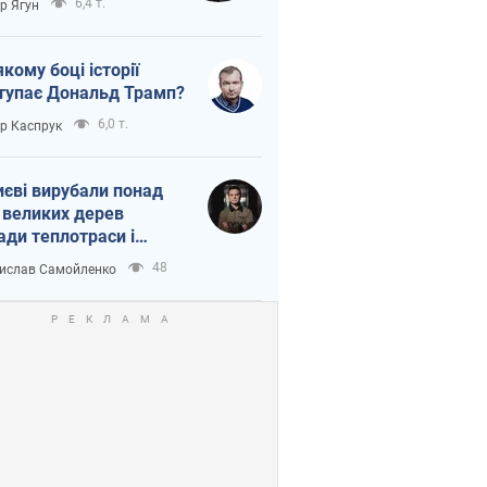
6,4 т.
ор Ягун
якому боці історії
тупає Дональд Трамп?
6,0 т.
ор Каспрук
иєві вирубали понад
 великих дерев
ади теплотраси і
переч Генплану
48
ислав Самойленко