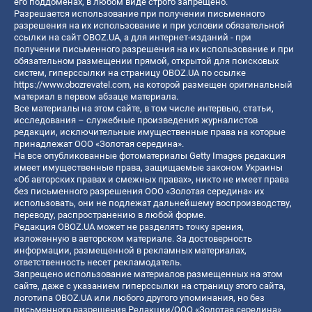
его поддоменах, в любом виде строго запрещено.
Разрешается использование при получении письменного
разрешения на их использование и при условии обязательной
ссылки на сайт OBOZ.UA, а для интернет-изданий - при
получении письменного разрешения на их использование и при
обязательном размещении прямой, открытой для поисковых
систем, гиперссылки на страницу OBOZ.UA по ссылке
https://www.obozrevatel.com
, на которой размещен оригинальный
материал в первом абзаце материала.
Все материалы на этом сайте, в том числе интервью, статьи,
исследования – служебные произведения журналистов
редакции, исключительные имущественные права на которые
принадлежат ООО «Золотая середина».
На все опубликованные фотоматериалы Getty Images редакция
имеет имущественные права, защищаемые законом Украины
«Об авторских правах и смежных правах», никто не имеет права
без письменного разрешения ООО «Золотая середина» их
использовать, они не подлежат дальнейшему воспроизводству,
переводу, распространению в любой форме.
Редакция OBOZ.UA может не разделять точку зрения,
изложенную в авторском материале. За достоверность
информации, размещенной в рекламных материалах,
ответственность несет рекламодатель.
Запрещено использование материалов размещенных на этом
сайте, даже с указанием гиперссылки на страницу этого сайта,
логотипа OBOZ.UA или любого другого упоминания, но без
письменного разрешения Редакции/ООО «Золотая середина»