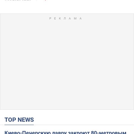
TOP NEWS
Киево-Печерскую лавру закроют 80-метровым