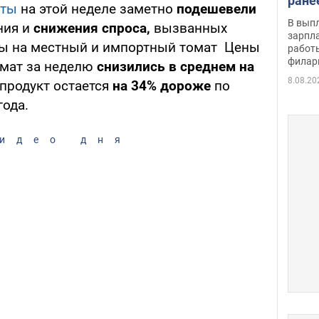
ране
аты
на этой неделе заметно
подешевели
скол
В вып
ния и
снижения спроса,
вызванных
певи
зарпла
ы на местный и импортный томат Цены
работ
филар
омат за неделю
снизились в среднем на
8.08.20
 продукт остается
на 34% дороже
по
года.
идео дня