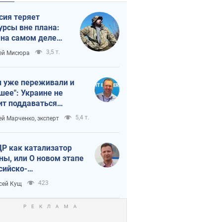
сия теряет
урсы вне плана:
 на самом деле
тует темп войны
3,5 т.
ей Мисюра
 уже переживали и
шее": Украине не
ит поддаваться
аянию из-за
5,4 т.
ей Марченко, эксперт
етного террора
Р как катализатор
ны, или О новом этапе
сийско-
ерокорейского союза
423
сей Кущ