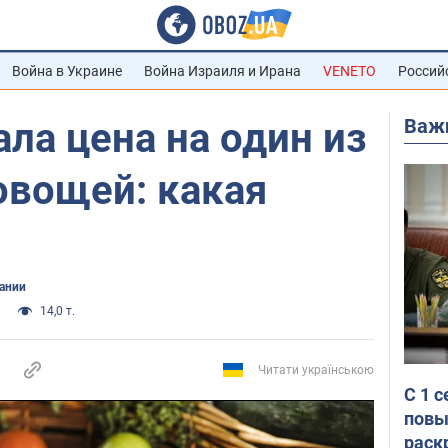
Война в Украине
Война Израиля и Ирана
VENETO
Россий
Важ
ала цена на один из
овощей: какая
ании
14,0 т.
Читати українською
С 1 
повы
раск