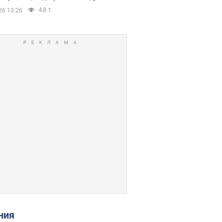
4,8 т.
26 13:26
ения