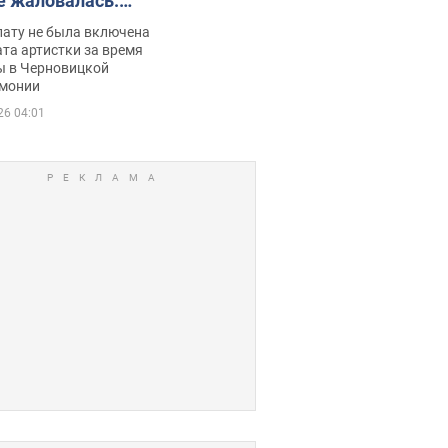
е жаловалась:
ько получала
лату не была включена
ца
та артистки за время
ы в Черновицкой
монии
26 04:01