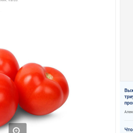
;
Вых
три
про
хок
Алек
Что