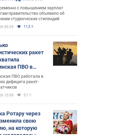
ременно с повышением зарплат
огам правительство объявило об
ении студенческих стипендий
11,5 т.
26 00:29
ько
истических ракет
хватила
инская ПВО в
: в Минобороны
нская ПВО работала в
али цифру
ях дефицита ракет-
ватчиков
5,1 т.
26 15:09
ка Ротару через
изменила свою
ию, на которую