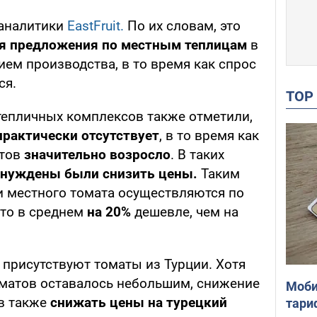
аналитики
EastFruit.
По их словам, это
я предложения по местным теплицам
в
ем производства, в то время как спрос
ся.
TO
тепличных комплексов также отметили,
практически отсутствует
, в то время как
атов
значительно возросло
. В таких
нуждены были снизить цены.
Таким
 местного томата осуществляются по
то в среднем
на 20%
дешевле, чем на
 присутствуют томаты из Турции. Хотя
матов оставалось небольшим, снижение
Моби
в также
снижать цены на турецкий
тари