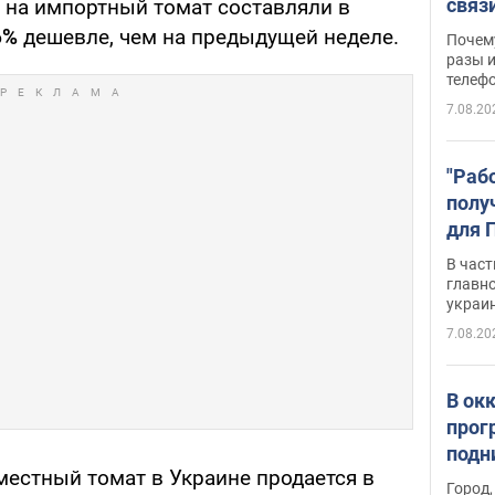
связ
 на импортный томат составляли в
жало
6%
дешевле, чем на предыдущей неделе.
Почем
разы и
телеф
7.08.20
"Раб
полу
для 
докл
В част
новы
главн
украи
7.08.20
В ок
прог
подн
 местный томат в Украине продается в
виде
Город,