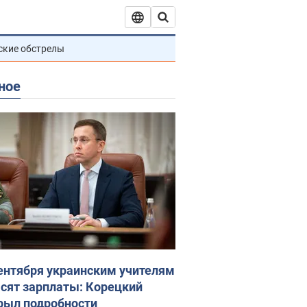
ские обстрелы
ное
сентября украинским учителям
сят зарплаты: Корецкий
рыл подробности