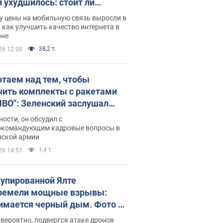
и ухудшилось: стоит ли
ваться на цены
у цены на мобильную связь выросли в
 как улучшить качество интернета в
оне
38,2 т.
26 12:00
отаем над тем, чтобы
чить комплекты с ракетами
ПВО": Зеленский заслушал
ад Драпатого и объявил о
ности, он обсудил с
х мерах
окомандующим кадровые вопросы в
нской армии
1,4 т.
26 14:51
купированной Ялте
ремели мощные взрывы:
имается черный дым. Фото и
о
 вероятно, подвергся атаке дронов