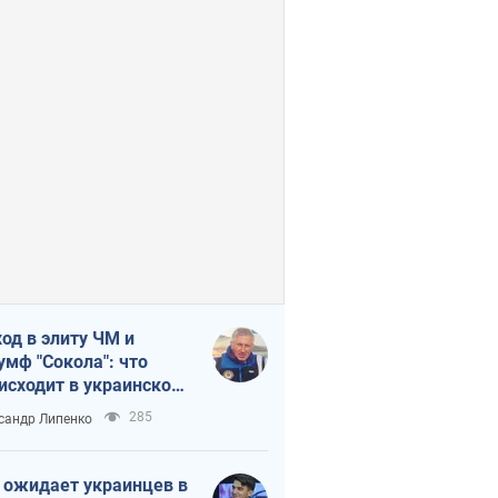
од в элиту ЧМ и
умф "Сокола": что
исходит в украинском
кее
285
сандр Липенко
 ожидает украинцев в