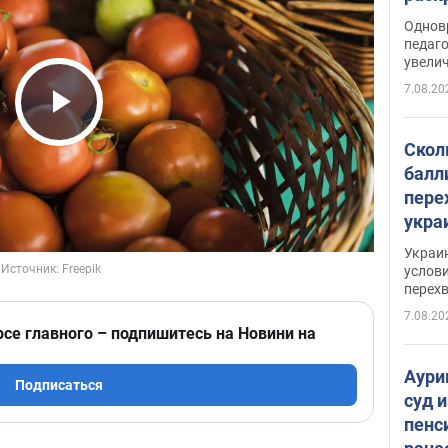
Однов
педаг
увелич
7.08.20
Play Video
Скол
балл
пере
укра
июле
Украи
назв
услови
перех
7.08.20
рсе главного – подпишитесь на Новини на
Аури
Подписаться
суд 
пенс