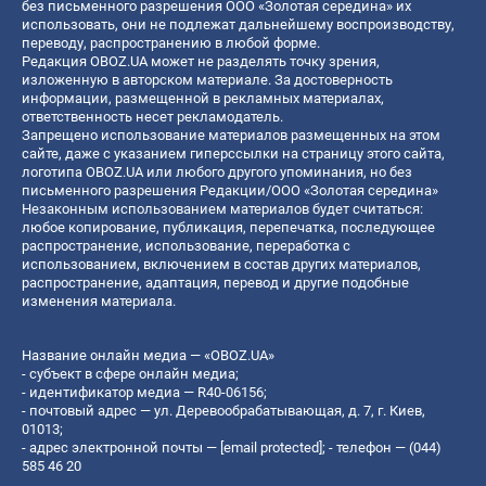
без письменного разрешения ООО «Золотая середина» их
использовать, они не подлежат дальнейшему воспроизводству,
переводу, распространению в любой форме.
Редакция OBOZ.UA может не разделять точку зрения,
изложенную в авторском материале. За достоверность
информации, размещенной в рекламных материалах,
ответственность несет рекламодатель.
Запрещено использование материалов размещенных на этом
сайте, даже с указанием гиперссылки на страницу этого сайта,
логотипа OBOZ.UA или любого другого упоминания, но без
письменного разрешения Редакции/ООО «Золотая середина»
Незаконным использованием материалов будет считаться:
любое копирование, публикация, перепечатка, последующее
распространение, использование, переработка с
использованием, включением в состав других материалов,
распространение, адаптация, перевод и другие подобные
изменения материала.
Название онлайн медиа — «OBOZ.UA»
- субъект в сфере онлайн медиа;
- идентификатор медиа — R40-06156;
- почтовый адрес — ул. Деревообрабатывающая, д. 7, г. Киев,
01013;
- адрес электронной почты —
[email protected]
; - телефон — (044)
585 46 20