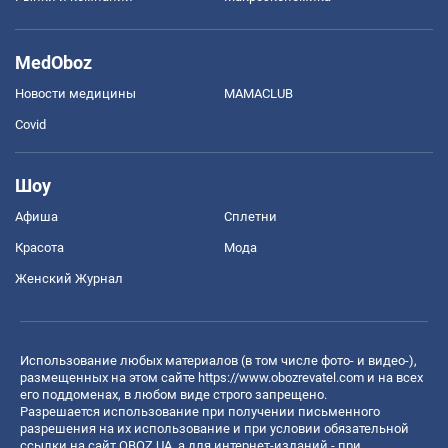
MedOboz
Новости медицины
MAMACLUB
Covid
Шоу
Афиша
Сплетни
Красота
Мода
Женский Журнал
Использование любых материалов (в том числе фото- и видео-),
размещенных на этом сайте
https://www.obozrevatel.com
и на всех
его поддоменах, в любом виде строго запрещено.
Разрешается использование при получении письменного
разрешения на их использование и при условии обязательной
ссылки на сайт OBOZ.UA, а для интернет-изданий - при