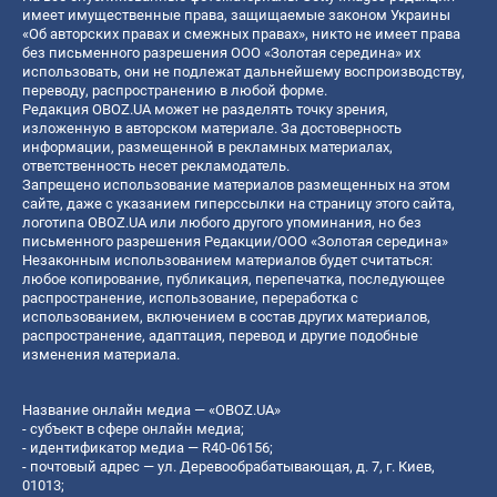
имеет имущественные права, защищаемые законом Украины
«Об авторских правах и смежных правах», никто не имеет права
без письменного разрешения ООО «Золотая середина» их
использовать, они не подлежат дальнейшему воспроизводству,
переводу, распространению в любой форме.
Редакция OBOZ.UA может не разделять точку зрения,
изложенную в авторском материале. За достоверность
информации, размещенной в рекламных материалах,
ответственность несет рекламодатель.
Запрещено использование материалов размещенных на этом
сайте, даже с указанием гиперссылки на страницу этого сайта,
логотипа OBOZ.UA или любого другого упоминания, но без
письменного разрешения Редакции/ООО «Золотая середина»
Незаконным использованием материалов будет считаться:
любое копирование, публикация, перепечатка, последующее
распространение, использование, переработка с
использованием, включением в состав других материалов,
распространение, адаптация, перевод и другие подобные
изменения материала.
Название онлайн медиа — «OBOZ.UA»
- субъект в сфере онлайн медиа;
- идентификатор медиа — R40-06156;
- почтовый адрес — ул. Деревообрабатывающая, д. 7, г. Киев,
01013;