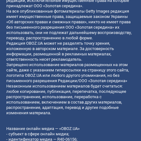
редакции, исключительные имущественные права на которые
принадлежат ООО «Золотая середина».
На все опубликованные фотоматериалы Getty Images редакция
имеет имущественные права, защищаемые законом Украины
«Об авторских правах и смежных правах», никто не имеет права
без письменного разрешения ООО «Золотая середина» их
использовать, они не подлежат дальнейшему воспроизводству,
переводу, распространению в любой форме.
Редакция OBOZ.UA может не разделять точку зрения,
изложенную в авторском материале. За достоверность
информации, размещенной в рекламных материалах,
ответственность несет рекламодатель.
Запрещено использование материалов размещенных на этом
сайте, даже с указанием гиперссылки на страницу этого сайта,
логотипа OBOZ.UA или любого другого упоминания, но без
письменного разрешения Редакции/ООО «Золотая середина»
Незаконным использованием материалов будет считаться:
любое копирование, публикация, перепечатка, последующее
распространение, использование, переработка с
использованием, включением в состав других материалов,
распространение, адаптация, перевод и другие подобные
изменения материала.
Название онлайн медиа — «OBOZ.UA»
- субъект в сфере онлайн медиа;
- идентификатор медиа — R40-06156;