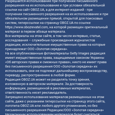
Разрешается использование при получении письменного
разрешения на их использование и при условии обязательной
ссылки на сайт OBOZ.UA, а для интернет-изданий - при
получении письменного разрешения на их использование и при
обязательном размещении прямой, открытой для поисковых
систем, гиперссылки на страницу OBOZ.UA по ссылке
https://www.obozrevatel.com
, на которой размещен оригинальный
материал в первом абзаце материала.
Все материалы на этом сайте, в том числе интервью, статьи,
исследования – служебные произведения журналистов
редакции, исключительные имущественные права на которые
принадлежат ООО «Золотая середина».
На все опубликованные фотоматериалы Getty Images редакция
имеет имущественные права, защищаемые законом Украины
«Об авторских правах и смежных правах», никто не имеет права
без письменного разрешения ООО «Золотая середина» их
использовать, они не подлежат дальнейшему воспроизводству,
переводу, распространению в любой форме.
Редакция OBOZ.UA может не разделять точку зрения,
изложенную в авторском материале. За достоверность
информации, размещенной в рекламных материалах,
ответственность несет рекламодатель.
Запрещено использование материалов размещенных на этом
сайте, даже с указанием гиперссылки на страницу этого сайта,
логотипа OBOZ.UA или любого другого упоминания, но без
письменного разрешения Редакции/ООО «Золотая середина»
Незаконным использованием материалов будет считаться: