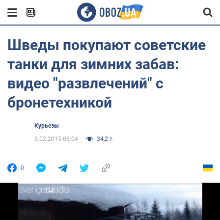
Шведы покупают советские
танки для зимних забав:
видео "развлечений" с
бронетехникой
Курьезы
3.02.2015 06:04
34,2 т.
0