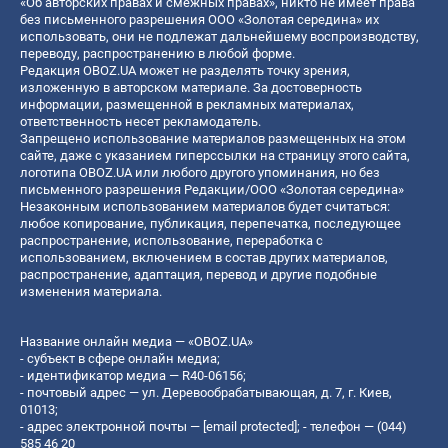
«Об авторских правах и смежных правах», никто не имеет права
без письменного разрешения ООО «Золотая середина» их
использовать, они не подлежат дальнейшему воспроизводству,
переводу, распространению в любой форме.
Редакция OBOZ.UA может не разделять точку зрения,
изложенную в авторском материале. За достоверность
информации, размещенной в рекламных материалах,
ответственность несет рекламодатель.
Запрещено использование материалов размещенных на этом
сайте, даже с указанием гиперссылки на страницу этого сайта,
логотипа OBOZ.UA или любого другого упоминания, но без
письменного разрешения Редакции/ООО «Золотая середина»
Незаконным использованием материалов будет считаться:
любое копирование, публикация, перепечатка, последующее
распространение, использование, переработка с
использованием, включением в состав других материалов,
распространение, адаптация, перевод и другие подобные
изменения материала.
Название онлайн медиа — «OBOZ.UA»
- субъект в сфере онлайн медиа;
- идентификатор медиа — R40-06156;
- почтовый адрес — ул. Деревообрабатывающая, д. 7, г. Киев,
01013;
- адрес электронной почты —
[email protected]
; - телефон — (044)
585 46 20