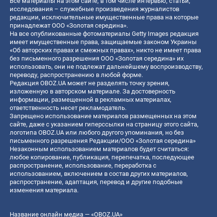
Все материалы на этом сайте, в том числе интервью, статьи,
исследования – служебные произведения журналистов
редакции, исключительные имущественные права на которые
принадлежат ООО «Золотая середина».
На все опубликованные фотоматериалы Getty Images редакция
имеет имущественные права, защищаемые законом Украины
«Об авторских правах и смежных правах», никто не имеет права
без письменного разрешения ООО «Золотая середина» их
использовать, они не подлежат дальнейшему воспроизводству,
переводу, распространению в любой форме.
Редакция OBOZ.UA может не разделять точку зрения,
изложенную в авторском материале. За достоверность
информации, размещенной в рекламных материалах,
ответственность несет рекламодатель.
Запрещено использование материалов размещенных на этом
сайте, даже с указанием гиперссылки на страницу этого сайта,
логотипа OBOZ.UA или любого другого упоминания, но без
письменного разрешения Редакции/ООО «Золотая середина»
Незаконным использованием материалов будет считаться:
любое копирование, публикация, перепечатка, последующее
распространение, использование, переработка с
использованием, включением в состав других материалов,
распространение, адаптация, перевод и другие подобные
изменения материала.
Название онлайн медиа — «OBOZ.UA»