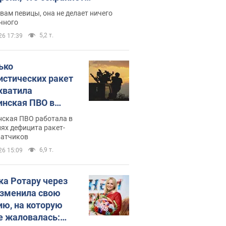
дость, ведь у нее нет детей
вам певицы, она не делает ничего
чного
5,2 т.
26 17:39
ько
истических ракет
хватила
инская ПВО в
: в Минобороны
нская ПВО работала в
али цифру
ях дефицита ракет-
ватчиков
6,9 т.
26 15:09
ка Ротару через
изменила свою
ию, на которую
е жаловалась: