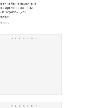
ько получала
лату не была включена
ца
та артистки за время
ы в Черновицкой
монии
26 04:01