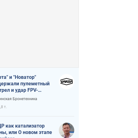
рта" и "Новатор"
ержали пулеметный
трел и удар FPV-
на, сохранив жизнь
инская Бронетехника
церу ВСУ
,8 т.
Р как катализатор
ны, или О новом этапе