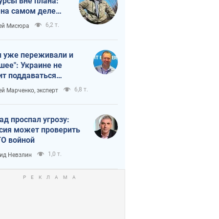
урсы вне плана:
 на самом деле
тует темп войны
6,2 т.
ей Мисюра
 уже переживали и
шее": Украине не
ит поддаваться
аянию из-за
6,8 т.
ей Марченко, эксперт
етного террора
ад проспал угрозу:
сия может проверить
О войной
1,0 т.
ид Невзлин