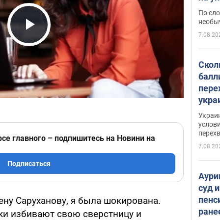
моло
По сло
необы
7.08.20
Play Video
Скол
балл
пере
укра
июле
Украи
назв
услови
перех
рсе главного – подпишитесь на Новини на
7.08.20
Подписаться
Аури
суд 
пенс
ену Саруханову, я была шокирована.
ране
ки избивают свою сверстницу и