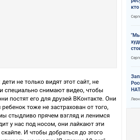
рес
кто
дик
Серг
"Мы
худ
сто
отч
Серг
рак
Зап
 дети не только видят этот сайт, не
Рос
НАТ
ни специально снимают видео, чтобы
они постят его для друзей ВКонтакте. Они
Леон
 ребенок тоже не застрахован от того,
 мы стыдливо прячем взгляд и ленимся
дит у нас под носом, они лайкают эти
 скайпе. И чтобы добраться до этого