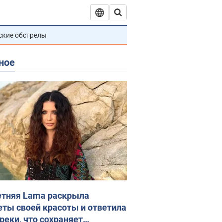
ские обстрелы
ное
етняя Lama раскрыла
еты своей красоты и ответила
реки, что сохраняет