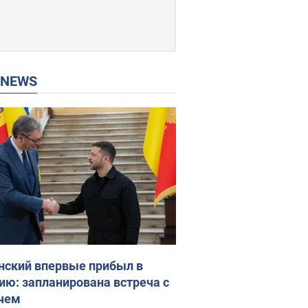
P NEWS
нский впервые прибыл в
ию: запланирована встреча с
чем