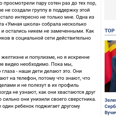
о просмотрели пару сотен раз до тех пор,
е не создали группу в поддержку этой
 стало интересно не только мне. Одна из
та «Умная школа» собрала несколько
TO
 и остались никем не замеченными. Как
ликов в социальной сети действительно
 желтизне и популизме, но я искренне
ие видео необходимо. Пока мы,
 глаза - наши дети делают это. Они
ают на телефон, потому что знают, что
елами и не полезут в их профиль
огда не узнают, как они хвастаются друг
о сильно они унизили своего сверстника.
Зеле
де один ребенок поджигает другому
Серб
Вучи