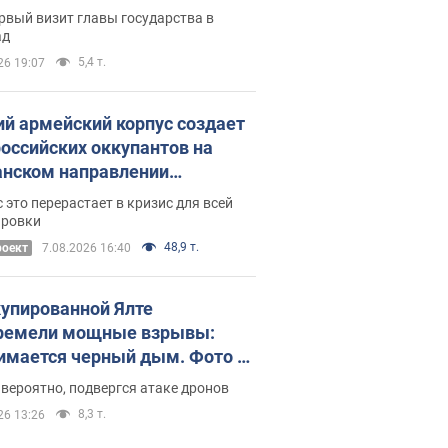
рвый визит главы государства в
ад
5,4 т.
26 19:07
ий армейский корпус создает
российских оккупантов на
нском направлении
ический дискомфорт: как это
 это перерастает в кризис для всей
ось
ировки
48,9 т.
роект
7.08.2026 16:40
купированной Ялте
ремели мощные взрывы:
имается черный дым. Фото и
о
 вероятно, подвергся атаке дронов
8,3 т.
26 13:26