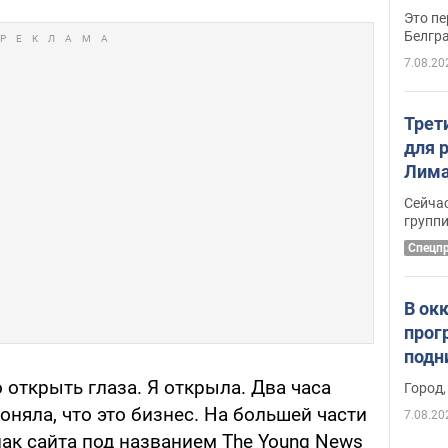
Это пе
Белгр
7.08.20
Трет
для 
Лима
крит
Сейчас
удал
групп
Спецп
В ок
прог
подн
виде
 открыть глаза. Я открыла. Два часа
Город,
оняла, что это бизнес. На большей части
7.08.20
нак сайта под названием The Young News