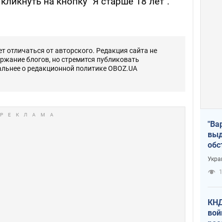
кликнуть на кнопку "Я старше 18 лет".
 отличаться от авторского. Редакция сайта не
ержание блогов, но стремится публиковать
альнее о редакционной политике OBOZ.UA
"Ва
выд
обс
дро
Укра
офи
1
КНД
вой