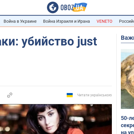
Война в Украине
Война Израиля и Ирана
VENETO
Россий
Важ
ки: убийство just
Читати українською
50-л
секр
на уп