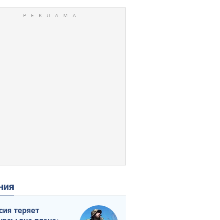
ения
сия теряет