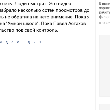
скол
сеть. Люди смотрят. Это видео
В вып
певи
зарпла
набрало несколько сотен просмотров до
работ
ть не обратила на него внимание. Пока я
филар
 на "Умной школе". Пока Павел Астахов
8.08.20
льство под свой контроль.
идео дня