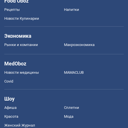
Food Oboz
Рецепты
Напитки
Новости Кулинарии
Экономика
Рынки и компании
Mакроэкономика
MedOboz
Новости медицины
MAMACLUB
Covid
Шоу
Афиша
Сплетни
Красота
Мода
Женский Журнал