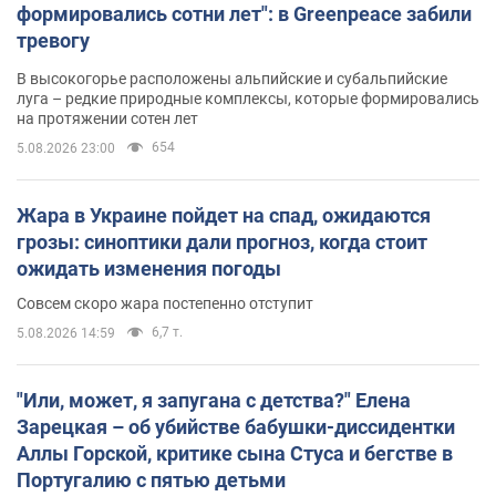
формировались сотни лет": в Greenpeace забили
тревогу
В высокогорье расположены альпийские и субальпийские
луга – редкие природные комплексы, которые формировались
на протяжении сотен лет
654
5.08.2026 23:00
Жара в Украине пойдет на спад, ожидаются
грозы: синоптики дали прогноз, когда стоит
ожидать изменения погоды
Совсем скоро жара постепенно отступит
6,7 т.
5.08.2026 14:59
"Или, может, я запугана с детства?" Елена
Зарецкая – об убийстве бабушки-диссидентки
Аллы Горской, критике сына Стуса и бегстве в
Португалию с пятью детьми