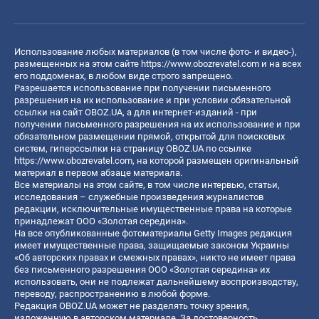
Использование любых материалов (в том числе фото- и видео-),
размещенных на этом сайте
https://www.obozrevatel.com
и на всех
его поддоменах, в любом виде строго запрещено.
Разрешается использование при получении письменного
разрешения на их использование и при условии обязательной
ссылки на сайт OBOZ.UA, а для интернет-изданий - при
получении письменного разрешения на их использование и при
обязательном размещении прямой, открытой для поисковых
систем, гиперссылки на страницу OBOZ.UA по ссылке
https://www.obozrevatel.com
, на которой размещен оригинальный
материал в первом абзаце материала.
Все материалы на этом сайте, в том числе интервью, статьи,
исследования – служебные произведения журналистов
редакции, исключительные имущественные права на которые
принадлежат ООО «Золотая середина».
На все опубликованные фотоматериалы Getty Images редакция
имеет имущественные права, защищаемые законом Украины
«Об авторских правах и смежных правах», никто не имеет права
без письменного разрешения ООО «Золотая середина» их
использовать, они не подлежат дальнейшему воспроизводству,
переводу, распространению в любой форме.
Редакция OBOZ.UA может не разделять точку зрения,
изложенную в авторском материале. За достоверность