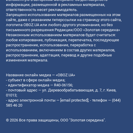
информации, размещенной в рекламных материалах,
ответственность несет рекламодатель.
Запрещено использование материалов размещенных на этом
сайте, даже с указанием гиперссылки на страницу этого сайта,
логотипа OBOZ.UA или любого другого упоминания, но без
письменного разрешения Редакции/ООО «Золотая середина»
Незаконным использованием материалов будет считаться:
любое копирование, публикация, перепечатка, последующее
распространение, использование, переработка с
использованием, включением в состав других материалов,
распространение, адаптация, перевод и другие подобные
изменения материала.
Название онлайн медиа — «OBOZ.UA»
- субъект в сфере онлайн медиа;
- идентификатор медиа — R40-06156;
- почтовый адрес — ул. Деревообрабатывающая, д. 7, г. Киев,
01013;
- адрес электронной почты —
[email protected]
; - телефон — (044)
585 46 20
© 2026 Все права защищены, ООО "Золотая середина".