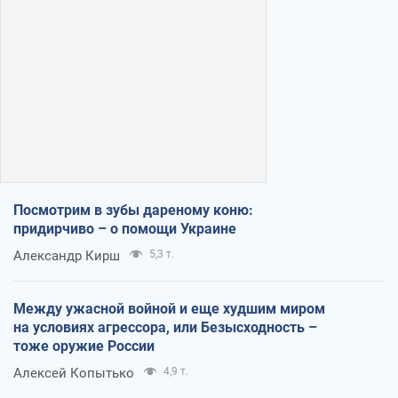
Посмотрим в зубы дареному коню:
придирчиво – о помощи Украине
Александр Кирш
5,3 т.
Между ужасной войной и еще худшим миром
на условиях агрессора, или Безысходность –
тоже оружие России
Алексей Копытько
4,9 т.