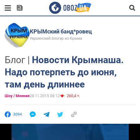
КРЫМский банд*ровец
Украинский блогер из Крыма
Блог |
Новости Крымнаша.
Надо потерпеть до июня,
там день длиннее
Шоу / Мнения
28.11.2015 08:12
260,4 т.
3094