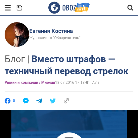
Евгения Костина
Журналист в "Обозреватель"
Блог |
Вместо штрафов —
техничный перевод стрелок
Рынки и компании / Мнения
18.07.2016 17:18
7,7 т.
0