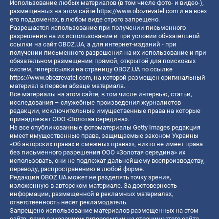
Использование любых материалов (в том числе фото- и видео-),
размещенных на этом сайте
https://www.obozrevatel.com
и на всех
его поддоменах, в любом виде строго запрещено.
Разрешается использование при получении письменного
разрешения на их использование и при условии обязательной
ссылки на сайт OBOZ.UA, а для интернет-изданий - при
получении письменного разрешения на их использование и при
обязательном размещении прямой, открытой для поисковых
систем, гиперссылки на страницу OBOZ.UA по ссылке
https://www.obozrevatel.com
, на которой размещен оригинальный
материал в первом абзаце материала.
Все материалы на этом сайте, в том числе интервью, статьи,
исследования – служебные произведения журналистов
редакции, исключительные имущественные права на которые
принадлежат ООО «Золотая середина».
На все опубликованные фотоматериалы Getty Images редакция
имеет имущественные права, защищаемые законом Украины
«Об авторских правах и смежных правах», никто не имеет права
без письменного разрешения ООО «Золотая середина» их
использовать, они не подлежат дальнейшему воспроизводству,
переводу, распространению в любой форме.
Редакция OBOZ.UA может не разделять точку зрения,
изложенную в авторском материале. За достоверность
информации, размещенной в рекламных материалах,
ответственность несет рекламодатель.
Запрещено использование материалов размещенных на этом
сайте, даже с указанием гиперссылки на страницу этого сайта,