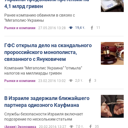
4,1 млрд гривен
Ранее компанию обвиняли в связях с
"Мегаполис-Украины
19,4 т.
11
Рынки и компании
27.05.2016 13:28
ГФС открыла дело на скандального
пророссийского монополиста,
связанного с Януковичем
Компания "Мегаполис Украина" "отмыла"
налогов на миллиарды гривен
2,0 т.
3
Рынки и компании
23.02.2016 13:02
В Израиле задержали ближайшего
партнера одиозного Кауфмана
Службы безопасности Израиля включает
подозрение по нескольким статьям
7,0 т.
35
(Архив) Экономика
20.02.2016 13:27