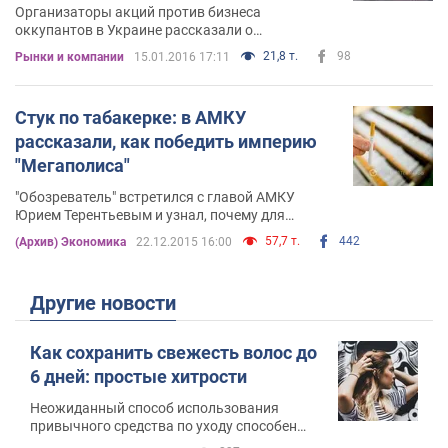
Организаторы акций против бизнеса
оккупантов в Украине рассказали о
беспрецедентных результатах переговоров
21,8 т.
98
Рынки и компании
15.01.2016 17:11
Стук по табакерке: в АМКУ
рассказали, как победить империю
"Мегаполиса"
"Обозреватель" встретился с главой АМКУ
Юрием Терентьевым и узнал, почему для
ведомства не имеет значения страновая
57,7 т.
442
(Архив) Экономика
22.12.2015 16:00
принадлежность компании и зачем предлагает
заниматься стукачеством
Другие новости
Как сохранить свежесть волос до
6 дней: простые хитрости
Неожиданный способ использования
привычного средства по уходу способен
значительно продлить свежесть прически